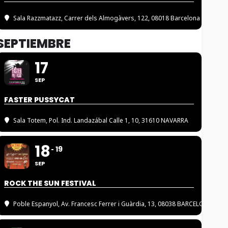
Sala Razzmatazz
, Carrer dels Almogàvers, 122, 08018 Barcelona
SEPTIEMBRE
17
SEP
FASTER PUSSYCAT
Sala Totem
, Pol. Ind. Landazábal Calle 1, 10, 31610 NAVARRA
18
19
SEP
ROCK THE SUN FESTIVAL
Poble Espanyol
, Av. Francesc Ferrer i Guàrdia, 13, 08038 BARCELONA