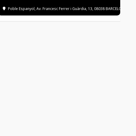
Poble Espanyol
, Av. Francesc Ferrer i Guàrdia, 13, 08038 BARCELONA