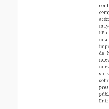
cont
com
acér
mayo
EP d
una
impr
de h
nue
nuev
su 
sob
pres
púb
Entr