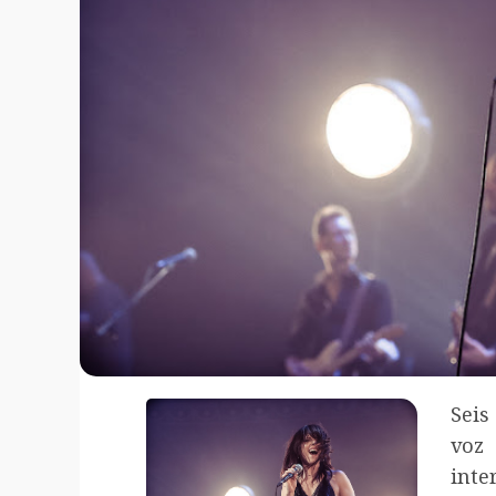
Seis
vo
inte