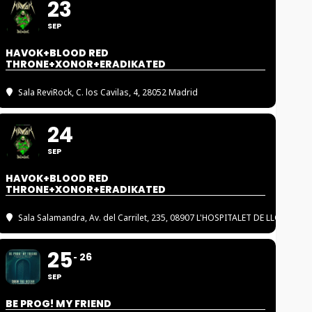
23
SEP
HAVOK+BLOOD RED
THRONE+XONOR+ERADIKATED
Sala ReviRock
, C. los Cavilas, 4, 28052 Madrid
24
SEP
HAVOK+BLOOD RED
THRONE+XONOR+ERADIKATED
Sala Salamandra
, Av. del Carrilet, 235, 08907 L'HOSPITALET DE LLOBREGA
25
26
SEP
BE PROG! MY FRIEND