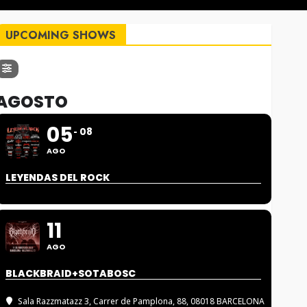
UPCOMING SHOWS
AGOSTO
05
08
AGO
LEYENDAS DEL ROCK
11
AGO
BLACKBRAID+SOTABOSC
Sala Razzmatazz 3
, Carrer de Pamplona, 88, 08018 BARCELONA