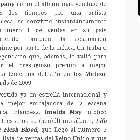
pany
como el álbum más vendido de
os los tiempos por una artista
ndesa, se convirtió instantáneamente
número 1 de ventas en su país
eniendo también la aclamación
ime por parte de la crítica. Un trabajo
egendario que, además, le valió para
ar el prestigioso premio a mejor
sta femenina del año en los
Meteor
rds
de 2009.
ertida ya en estrella internacional y
la mejor embajadora de la escena
cal irlandesa,
Imelda May
publicó
 tres años su (pen)último álbum,
Life
 Flesh Blood
, que llegó al número 5
a lista de ventas del Reino Unido y que