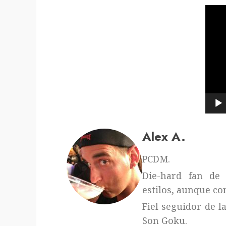
Repr
de
víde
Alex A.
PCDM.
Die-hard fan de 
estilos, aunque con
Fiel seguidor de l
Son Goku.