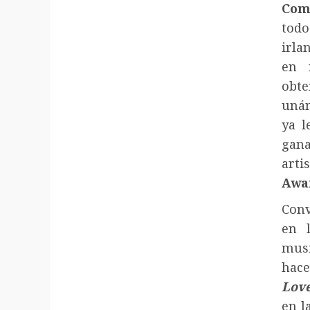
Com
tod
irla
en 
obt
unán
ya l
gan
arti
Awa
Conv
en 
musi
hace
Love
en l