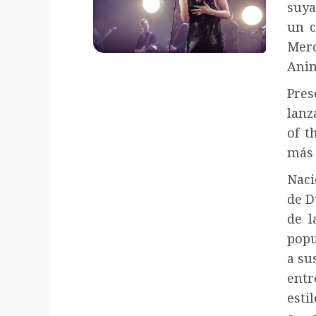
suya
un c
Mer
Anim
Pre
lanz
of t
más 
Naci
de D
de l
popu
a su
entr
esti