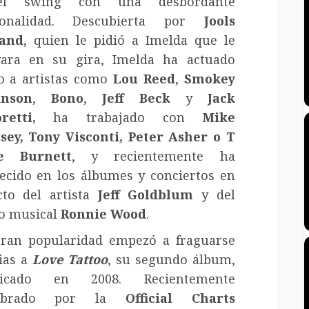
l swing con una desbordante
sonalidad. Descubierta por
Jools
land
, quien le pidió a Imelda que le
ara en su gira, Imelda ha actuado
o a artistas como
Lou Reed
,
Smokey
inson
,
Bono
,
Jeff Beck
y
Jack
retti
,
ha trabajado con
Mike
sey
,
Tony Visconti
,
Peter Asher
o
T
e Burnett
, y recientemente ha
ecido en los álbumes y conciertos en
cto del artista
Jeff Goldblum
y del
o musical
Ronnie Wood
.
ran popularidad empezó a fraguarse
ias a
Love Tattoo
, su segundo álbum,
licado en 2008. Recientemente
mbrado por la
Official Charts