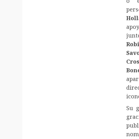
o e
per
Hol
apoy
junt
Rob
Savo
Cros
Bon
apar
dire
icon
Su g
grac
pub
no