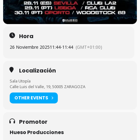
Hora
26 Noviembre 2025
11:44
-
11:44
(GMT+01:00)
Localización
Sala Utopía
Calle Luis del Valle, 19, 50005 ZARAGOZA
OTHER EVENTS
Promotor
Hueso Producciones