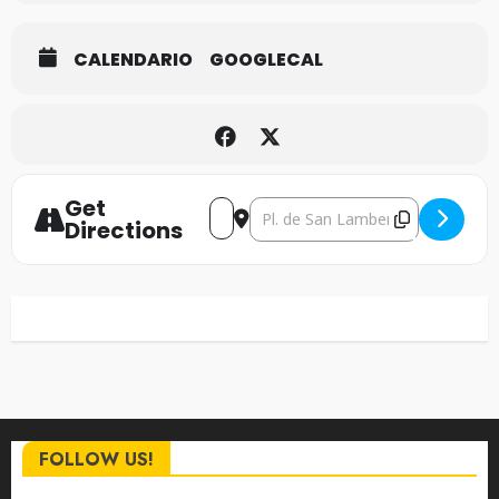
CALENDARIO
GOOGLECAL
Get
Address - The Lords of Altamont [l
Destination Address - The Lo
Directions
FOLLOW US!