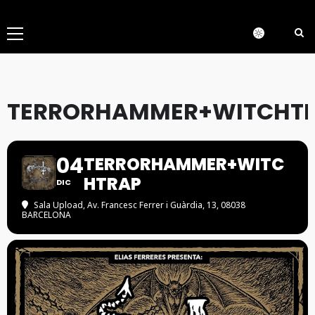
Menú
principal
TERRORHAMMER+WITCHT
04
TERRORHAMMER+WITC
HTRAP
DIC
Sala Upload
, Av. Francesc Ferrer i Guàrdia, 13, 08038
BARCELONA