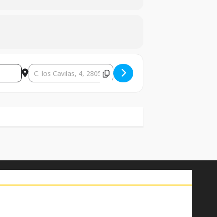
Destination Address - Suffocation+Ingested+Undeat