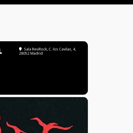
L
Sala ReviRock
, C. los Cavilas, 4,
28052 Madrid