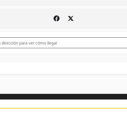
ffocation+Ingested+Undeath+Eternal [rXGULTSDO]