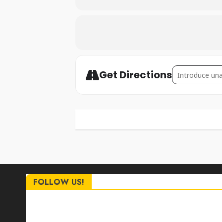
Address - Su
Get Directions
FOLLOW US!