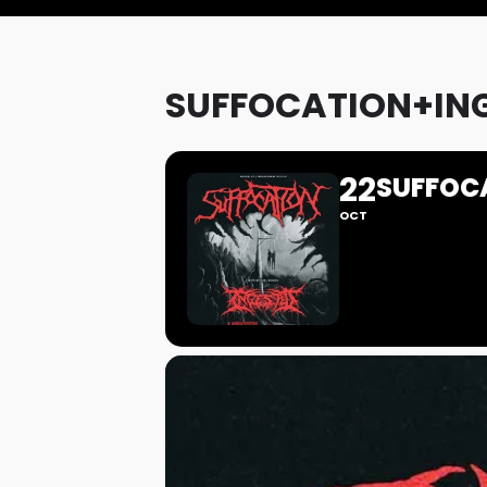
SUFFOCATION+IN
22
SUFFOC
OCT