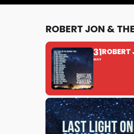
ROBERT JON & TH
31
ROBERT 
MAY