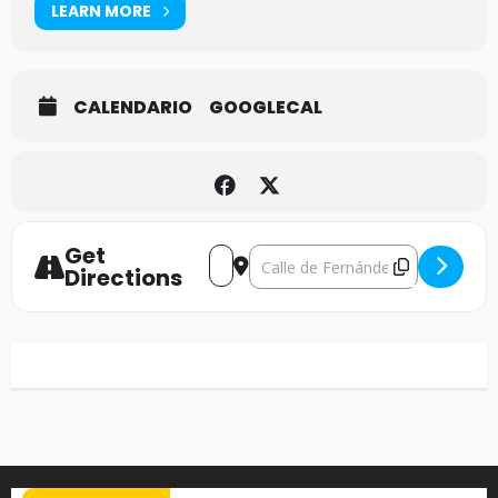
LEARN MORE
CALENDARIO
GOOGLECAL
Get
Address - Napalm Death [hGYHW81f
Destination Address - Napalm
Directions