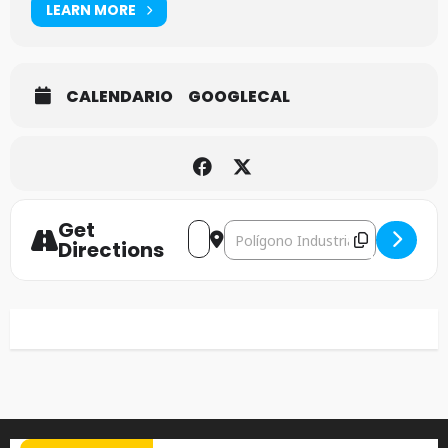
LEARN MORE
CALENDARIO
GOOGLECAL
Get
Address - Napalm Death [30YtYRWC
Destination Address - Napalm
Directions