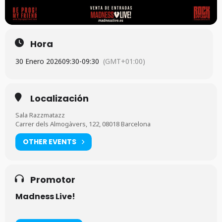
Hora
30 Enero 2026
09:30
-
09:30
(GMT+01:00)
Localización
Sala Razzmatazz
Carrer dels Almogàvers, 122, 08018 Barcelona
OTHER EVENTS
Promotor
Madness Live!