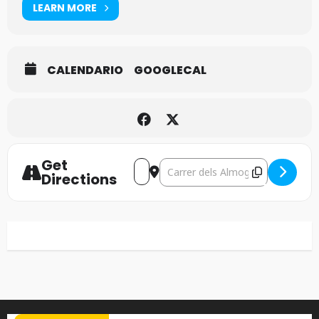
LEARN MORE
CALENDARIO
GOOGLECAL
Get
Address - Epica+Amaranthe [AbLTc
Destination Address - Epica+
Directions