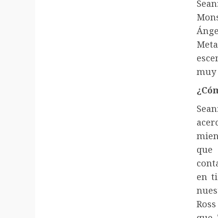
Sean
Mons
Ánge
Meta
esce
muy 
¿Cóm
Sea
ace
mien
que
cont
en t
nues
Ross
que 