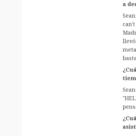
a de
Sean
can'
Madm
llev
meta
bast
¿Cuá
tiem
Sean
"HE
pens
¿Cuá
asis