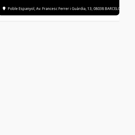
Poble Espanyol
, Av. Francesc Ferrer i Guàrdia, 13, 08038 BARCELONA