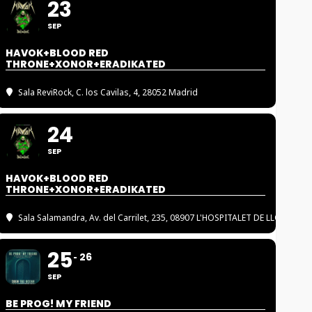
23
SEP
HAVOK+BLOOD RED
THRONE+XONOR+ERADIKATED
Sala ReviRock
, C. los Cavilas, 4, 28052 Madrid
24
SEP
HAVOK+BLOOD RED
THRONE+XONOR+ERADIKATED
Sala Salamandra
, Av. del Carrilet, 235, 08907 L'HOSPITALET DE LLOBREGA
25
26
SEP
BE PROG! MY FRIEND