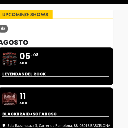
UPCOMING SHOWS
AGOSTO
05
08
AGO
LEYENDAS DEL ROCK
11
AGO
BLACKBRAID+SOTABOSC
Sala Razzmatazz 3
, Carrer de Pamplona, 88, 08018 BARCELONA