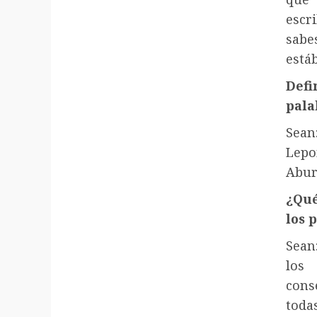
escr
sab
está
Def
pala
Sean
Lepo
Abur
¿Qué
los 
Sean
los
cons
toda