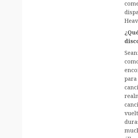
come
disp
Heav
¿Qué
disc
Sean
com
enco
para
can
real
canc
vuel
dur
much