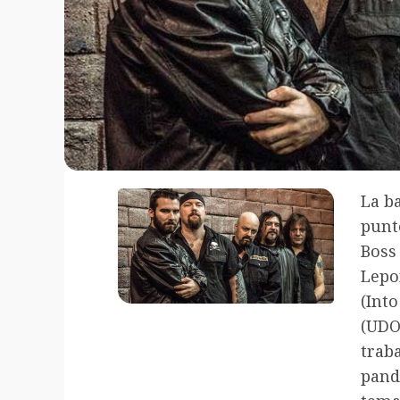
La b
punt
Boss
Lepo
(Int
(UD
tra
pand