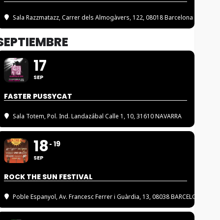
Sala Razzmatazz
, Carrer dels Almogàvers, 122, 08018 Barcelona
SEPTIEMBRE
17
SEP
FASTER PUSSYCAT
Sala Totem
, Pol. Ind. Landazábal Calle 1, 10, 31610 NAVARRA
18
19
SEP
ROCK THE SUN FESTIVAL
Poble Espanyol
, Av. Francesc Ferrer i Guàrdia, 13, 08038 BARCELONA