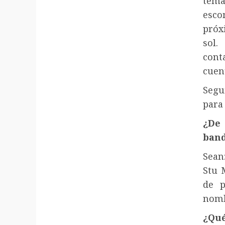
tema
esco
próx
sol.
cont
cuen
Segu
para 
¿De
band
Sean
Stu 
de p
nomb
¿Qué