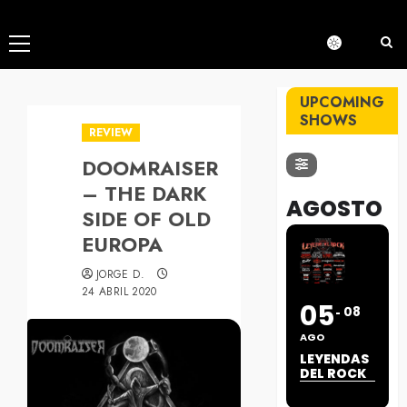
Menú
principal
UPCOMING
SHOWS
REVIEW
DOOMRAISER
– THE DARK
AGOSTO
SIDE OF OLD
EUROPA
JORGE D.
24 ABRIL 2020
05
08
AGO
LEYENDAS
DEL ROCK