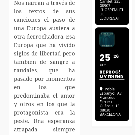
Carrilet, 235,
Nos narran a través de
08907
L'HOSPITALET
los textos de sus
DE
LLOBREGAT
canciones el paso de
una Europa austera a
otra derrochadora. Esa
Europa que ha vivido
siglos de libertad pero
25
26
también de sangre a
SEP
raudales, que ha
BE PROG!
MY FRIEND
pasado por momentos
en los que
Poble
Espanyol
, Av.
predominaba el amor
Francesc
Ferrer i
y otros en los que la
Guàrdia, 13,
08038
protagonista era la
BARCELONA
peste. Una esperanza
atrapada siempre