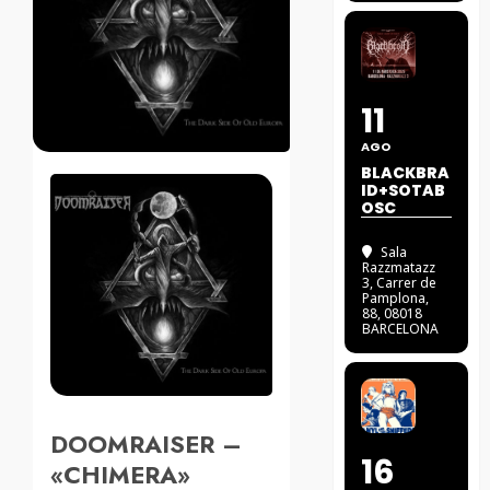
11
AGO
BLACKBRA
ID+SOTAB
OSC
Sala
Razzmatazz
3
, Carrer de
Pamplona,
88, 08018
BARCELONA
DOOMRAISER –
16
«CHIMERA»