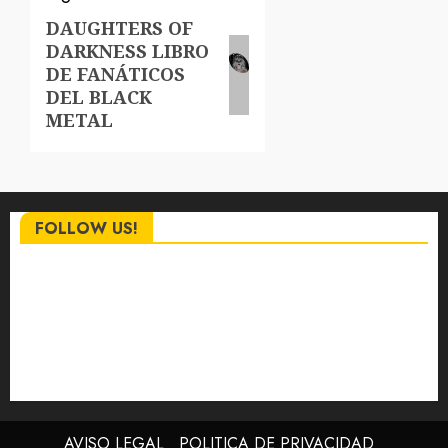
DAUGHTERS OF
Siguiente
DARKNESS LIBRO
entrada:
DE FANÁTICOS
DEL BLACK
METAL
FOLLOW US!
AVISO LEGAL
POLITICA DE PRIVACIDAD