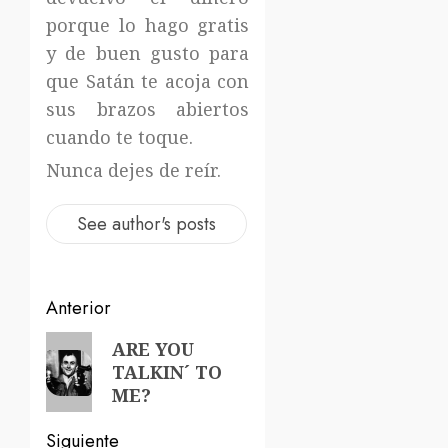
porque lo hago gratis
y de buen gusto para
que Satán te acoja con
sus brazos abiertos
cuando te toque.
Nunca dejes de reír.
See author's posts
Navegación
Anterior
de
Entrada
ARE YOU
TALKIN´ TO
anterior:
entradas
ME?
Siguiente