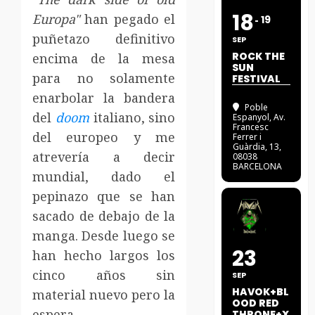
18
Europa"
han pegado el
19
puñetazo definitivo
SEP
ROCK THE
encima de la mesa
SUN
para no solamente
FESTIVAL
enarbolar la bandera
Poble
del
doom
italiano, sino
Espanyol
, Av.
Francesc
del europeo y me
Ferrer i
Guàrdia, 13,
atrevería a decir
08038
BARCELONA
mundial, dado el
pepinazo que se han
sacado de debajo de la
manga. Desde luego se
23
han hecho largos los
cinco años sin
SEP
HAVOK+BL
material nuevo pero la
OOD RED
espera
THRONE+X