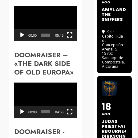
AGO
Reproductor
AMYL AND
THE
de
SNIFFERS
vídeo
Sala
00:00
05:45
Capitol
, Rúa
de
Concepción
Arenal, 5,
DOOMRAISER –
15702
Santiago de
«THE DARK SIDE
Compostela,
A Coruña
OF OLD EUROPA»
Reproductor
de
vídeo
18
00:00
04:56
AGO
JUDAS
PRIEST+AI
DOOMRAISER -
RBOURNE+
DIRKSCHN