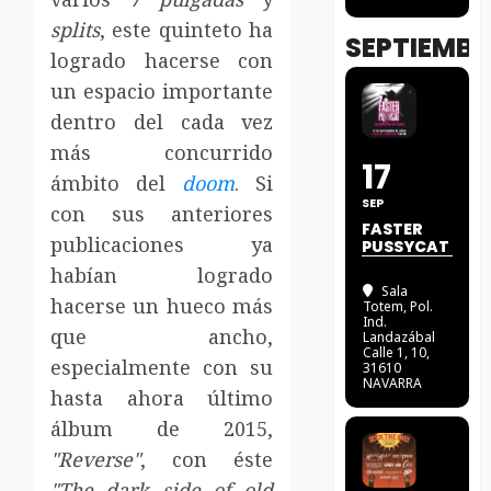
splits
, este quinteto ha
SEPTIEMBR
logrado hacerse con
un espacio importante
dentro del cada vez
más concurrido
17
ámbito del
doom
. Si
SEP
con sus anteriores
FASTER
publicaciones ya
PUSSYCAT
habían logrado
Sala
hacerse un hueco más
Totem
, Pol.
Ind.
que ancho,
Landazábal
Calle 1, 10,
especialmente con su
31610
NAVARRA
hasta ahora último
álbum de 2015,
"Reverse"
, con éste
"The dark side of old