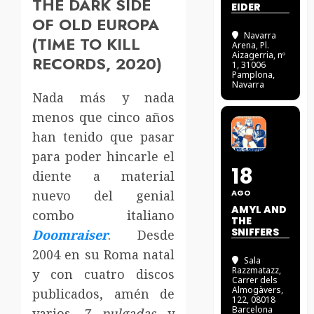
THE DARK SIDE
EIDER
OF OLD EUROPA
Navarra
(TIME TO KILL
Arena
, Pl.
Aizagerria, nº
RECORDS, 2020)
1, 31006
Pamplona,
Navarra
Nada más y nada
menos que cinco años
han tenido que pasar
para poder hincarle el
18
diente a material
nuevo del genial
AGO
AMYL AND
combo italiano
THE
SNIFFERS
Doomraiser
. Desde
2004 en su Roma natal
Sala
Razzmatazz
,
y con cuatro discos
Carrer dels
Almogàvers,
publicados, amén de
122, 08018
Barcelona
varios
7 pulgadas
y