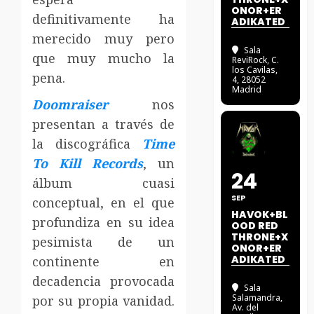
ONOR+ER
definitivamente ha
ADIKATED
merecido muy pero
Sala
que muy mucho la
ReviRock
, C.
los Cavilas,
pena.
4, 28052
Madrid
Doomraiser
nos
presentan a través de
la discográfica
Time
To Kill Records
, un
24
álbum cuasi
SEP
conceptual, en el que
HAVOK+BL
profundiza en su idea
OOD RED
THRONE+X
pesimista de un
ONOR+ER
ADIKATED
continente en
decadencia provocada
Sala
Salamandra
,
por su propia vanidad.
Av. del