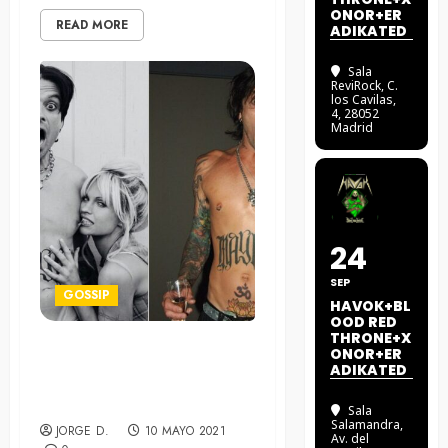
ONOR+ER
READ MORE
ADIKATED
Sala
ReviRock
, C.
los Cavilas,
4, 28052
Madrid
24
SEP
GOSSIP
HAVOK+BL
OOD RED
THRONE+X
ONOR+ER
Primeras imágenes de los
ADIKATED
protagonistas de «Pam and
Tommy»
Sala
Salamandra
,
JORGE D.
10 MAYO 2021
Av. del