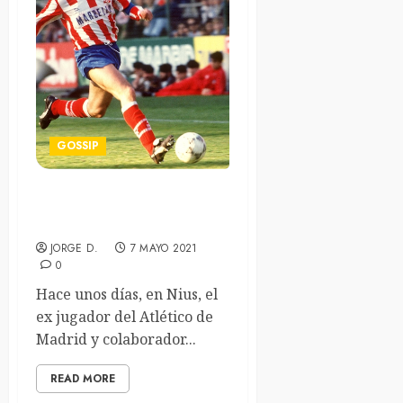
GOSSIP
El playlist de Paulo Futre
para asaltar el Camp Nou
JORGE D.
7 MAYO 2021
0
Hace unos días, en Nius, el
ex jugador del Atlético de
Madrid y colaborador...
READ MORE