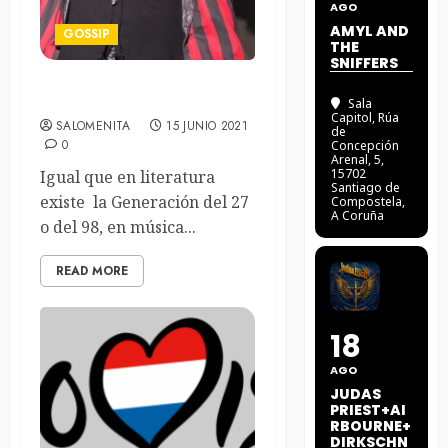
AGO
AMYL AND
GOSSIP
THE
SNIFFERS
La Generación del 48
Sala
Capitol
, Rúa
SALOMENITA
15 JUNIO 2021
de
0
Concepción
Arenal, 5,
15702
Igual que en literatura
Santiago de
existe la Generación del 27
Compostela,
A Coruña
o del 98, en música...
READ MORE
18
AGO
JUDAS
PRIEST+AI
RBOURNE+
DIRKSCHN