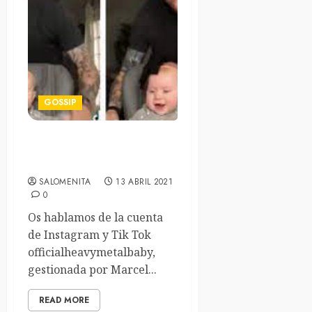
GOSSIP
Bebé y papá se hacen
virales tocando heavy
SALOMENITA
13 ABRIL 2021
0
Os hablamos de la cuenta
de Instagram y Tik Tok
officialheavymetalbaby,
gestionada por Marcel...
READ MORE