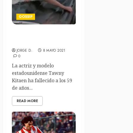
GOSSIP
Fallece Tawny Kitaen a los
59 años de edad
JORGE D.
8 MAYO 2021
0
La actriz y modelo
estadounidense Tawny
Kitaen ha fallecido a los 59
de años...
READ MORE