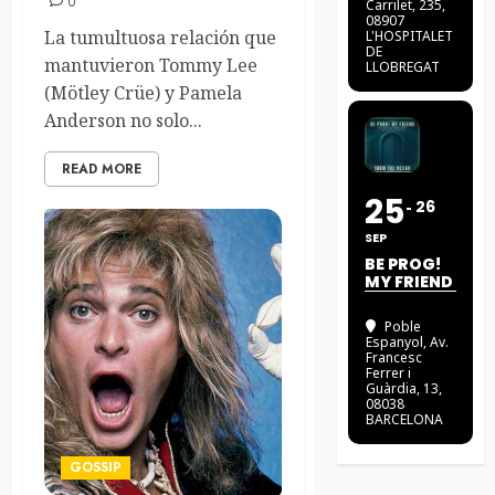
0
Carrilet, 235,
08907
La tumultuosa relación que
L'HOSPITALET
DE
mantuvieron Tommy Lee
LLOBREGAT
(Mötley Crüe) y Pamela
Anderson no solo...
READ MORE
25
26
SEP
BE PROG!
MY FRIEND
Poble
Espanyol
, Av.
Francesc
Ferrer i
Guàrdia, 13,
08038
BARCELONA
GOSSIP