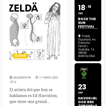
18
19
SEP
ROCK THE
SUN
FESTIVAL
Poble
Espanyol
, Av.
Francesc
Ferrer i
Guàrdia, 13,
08038
GOSSIP
BARCELONA
Nothing happended today
SALOMENITA
11 MAYO 2021
0
23
El artista del que hoy os
SEP
hablamos es Ed Harrinton,
HAVOK+BL
que tiene una genial...
OOD RED
THRONE+X