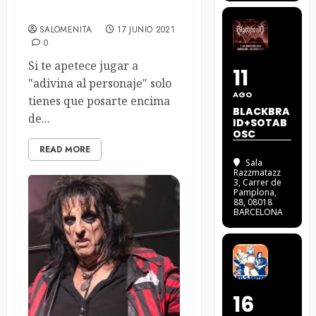
¿Y quién es él/ella?
SALOMENITA
17 JUNIO 2021
0
Si te apetece jugar a
11
"adivina al personaje" solo
AGO
tienes que posarte encima
BLACKBRA
de...
ID+SOTAB
OSC
READ MORE
Sala
Razzmatazz
3
, Carrer de
Pamplona,
88, 08018
BARCELONA
16