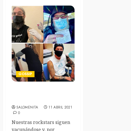
GOSSIP
Yo, tú, él, ns, vs y ellos se
vacunan vol.2
SALOMENITA
11 ABRIL 2021
0
Nuestras rockstars siguen
vacunándose y, por