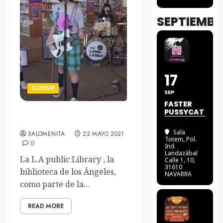
SEPTIEMBR
17
GOSSIP
SEP
FASTER
PUSSYCAT
The Kids Are All Right
Sala
SALOMENITA
22 MAYO 2021
Totem
, Pol.
0
Ind.
Landazábal
La L.A public Library , la
Calle 1, 10,
31610
biblioteca de los Ángeles,
NAVARRA
como parte de la...
READ MORE