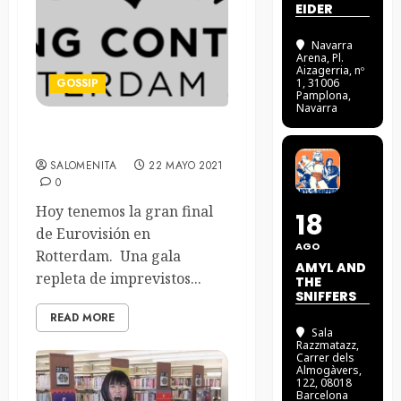
EIDER
Navarra
Arena
, Pl.
Aizagerria, nº
GOSSIP
1, 31006
Pamplona,
Navarra
Eurovisión Róterdam 2021
SALOMENITA
22 MAYO 2021
0
Hoy tenemos la gran final
18
de Eurovisión en
AGO
Rotterdam. Una gala
AMYL AND
repleta de imprevistos...
THE
SNIFFERS
READ MORE
Sala
Razzmatazz
,
Carrer dels
Almogàvers,
122, 08018
Barcelona