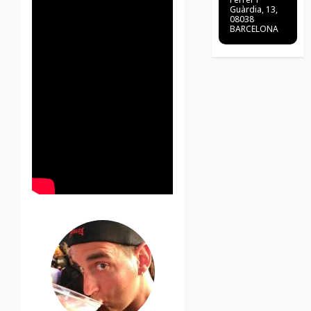
Guàrdia, 13,
08038
BARCELONA