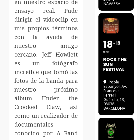
en nuestro espacio de
NAVARRA
ensayo real. Pude
dirigir el videoclip en
mis propios términos
con la ayuda de
18
19
nuestro amigo
SEP
cercano. Jeff Howlett
ROCK THE
es un fotógrafo
SUN
FESTIVAL
increíble que tomó las
fotos de la banda para
Poble
Espanyol
, Av.
nuestro próximo
Francesc
Ferrer i
álbum Under the
Guàrdia, 13,
08038
Crooked Claw, así
BARCELONA
como un realizador de
documentales
conocido por A Band