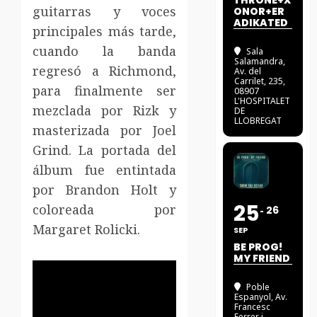
THRONE+X
guitarras y voces
ONOR+ER
ADIKATED
principales más tarde,
cuando la banda
Sala
Salamandra
,
regresó a Richmond,
Av. del
Carrilet, 235,
para finalmente ser
08907
L'HOSPITALET
mezclada por Rizk y
DE
LLOBREGAT
masterizada por Joel
Grind. La portada del
álbum fue entintada
por Brandon Holt y
25
coloreada por
26
Margaret Rolicki.
SEP
BE PROG!
MY FRIEND
Poble
Espanyol
, Av.
Francesc
Ferrer i