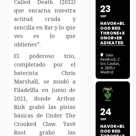
Called Death (2012)
23
que encarna nuestra
SEP
actitud cruda y
HAVOK+BL
sencilla en Bat y lo que
OOD RED
THRONE+X
ves es lo que
ONOR+ER
ADIKATED
obtienes”.
El poderoso trío,
Sala
ReviRock
, C.
completado por el
los Cavilas,
4, 28052
baterista Chris
Madrid
Marshall, se mudó a
Filadelfia en junio de
2021, donde Arthur
Rizk grabó las pistas
24
básicas de Under The
SEP
Crooked Claw. Yavé
HAVOK+BL
OOD RED
Rust grabó las