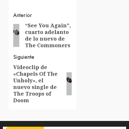
Navegación
Anterior
de
“See You Again”,
Entrada
cuarto adelanto
anterior:
entradas
de lo nuevo de
The Commoners
Siguiente
Videoclip de
Siguiente
«Chapels Of The
entrada:
Unholy», el
nuevo single de
The Troops of
Doom