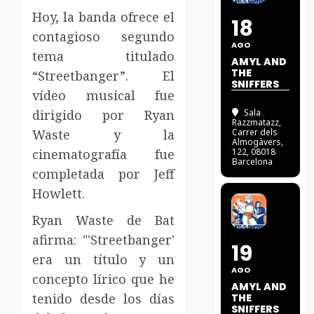
Hoy, la banda ofrece el
18
contagioso segundo
AGO
tema titulado
AMYL AND
THE
“Streetbanger”. El
SNIFFERS
vídeo musical fue
dirigido por Ryan
Sala
Razzmatazz
,
Waste y la
Carrer dels
Almogàvers,
cinematografía fue
122, 08018
Barcelona
completada por Jeff
Howlett.
Ryan Waste de Bat
afirma: "'Streetbanger'
19
era un título y un
AGO
concepto lírico que he
AMYL AND
tenido desde los días
THE
SNIFFERS