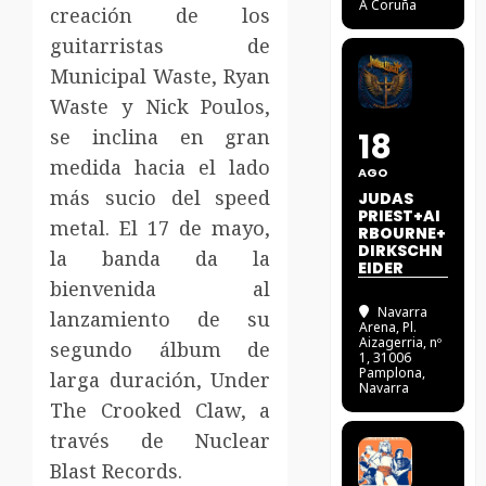
A Coruña
creación de los
guitarristas de
Municipal Waste, Ryan
Waste y Nick Poulos,
se inclina en gran
18
medida hacia el lado
AGO
más sucio del speed
JUDAS
PRIEST+AI
metal. El 17 de mayo,
RBOURNE+
DIRKSCHN
la banda da la
EIDER
bienvenida al
Navarra
lanzamiento de su
Arena
, Pl.
Aizagerria, nº
segundo álbum de
1, 31006
Pamplona,
larga duración, Under
Navarra
The Crooked Claw, a
través de Nuclear
Blast Records.