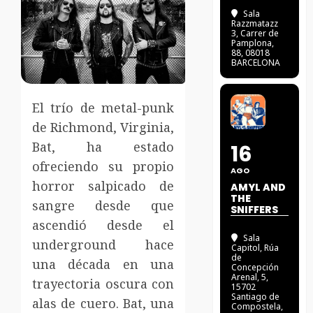
Sala
Razzmatazz
3
, Carrer de
Pamplona,
88, 08018
BARCELONA
El trío de metal-punk
de Richmond, Virginia,
Bat, ha estado
16
ofreciendo su propio
AGO
horror salpicado de
AMYL AND
THE
sangre desde que
SNIFFERS
ascendió desde el
Sala
underground hace
Capitol
, Rúa
de
una década en una
Concepción
Arenal, 5,
trayectoria oscura con
15702
Santiago de
alas de cuero. Bat, una
Compostela,