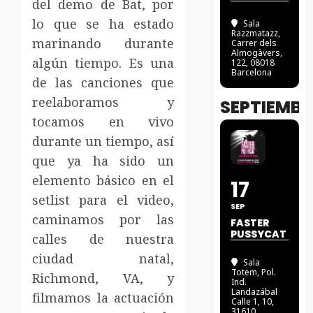
del demo de Bat, por
lo que se ha estado
Sala
Razzmatazz
,
marinando durante
Carrer dels
Almogàvers,
algún tiempo. Es una
122, 08018
Barcelona
de las canciones que
reelaboramos y
SEPTIEMBR
tocamos en vivo
durante un tiempo, así
que ya ha sido un
elemento básico en el
17
setlist para el video,
SEP
caminamos por las
FASTER
PUSSYCAT
calles de nuestra
ciudad natal,
Sala
Totem
, Pol.
Richmond, VA, y
Ind.
Landazábal
filmamos la actuación
Calle 1, 10,
31610