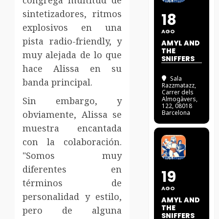
congrega multitud de
sintetizadores, ritmos
18
explosivos en una
AGO
pista radio-friendly, y
AMYL AND
THE
muy alejada de lo que
SNIFFERS
hace Alissa en su
Sala
banda principal.
Razzmatazz
,
Carrer dels
Sin embargo, y
Almogàvers,
122, 08018
obviamente, Alissa se
Barcelona
muestra encantada
con la colaboración.
"
Somos muy
diferentes en
19
términos de
AGO
personalidad y estilo,
AMYL AND
THE
pero de alguna
SNIFFERS