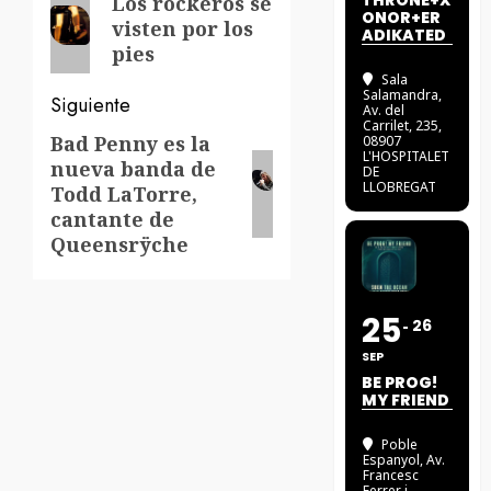
de
THRONE+X
Los rockeros se
ONOR+ER
visten por los
anterior:
ADIKATED
entradas
pies
Sala
Salamandra
,
Siguiente
Av. del
Carrilet, 235,
Bad Penny es la
Siguiente
08907
L'HOSPITALET
nueva banda de
entrada:
DE
LLOBREGAT
Todd LaTorre,
cantante de
Queensrÿche
25
26
SEP
BE PROG!
MY FRIEND
Poble
Espanyol
, Av.
Francesc
Ferrer i