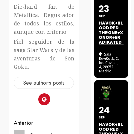
23
Die-hard fan de
Metallica. Degustador
SEP
de todos los estilos,
HAVOK+BL
OOD RED
aunque con criterio.
THRONE+X
ONOR+ER
Fiel seguidor de la
ADIKATED
saga Star Wars y de las
Sala
aventuras de Son
ReviRock
, C.
los Cavilas,
Goku.
4, 28052
Madrid
See author's posts
24
SEP
Navegación
Anterior
HAVOK+BL
OOD RED
Entrada