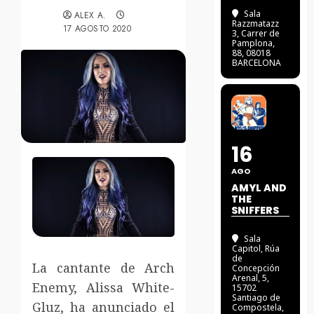
Sala
ALEX A.
Razzmatazz
17 AGOSTO 2020
3
, Carrer de
Pamplona,
88, 08018
BARCELONA
16
AGO
AMYL AND
THE
SNIFFERS
Sala
Capitol
, Rúa
de
La cantante de Arch
Concepción
Arenal, 5,
Enemy, Alissa White-
15702
Santiago de
Gluz, ha anunciado el
Compostela,