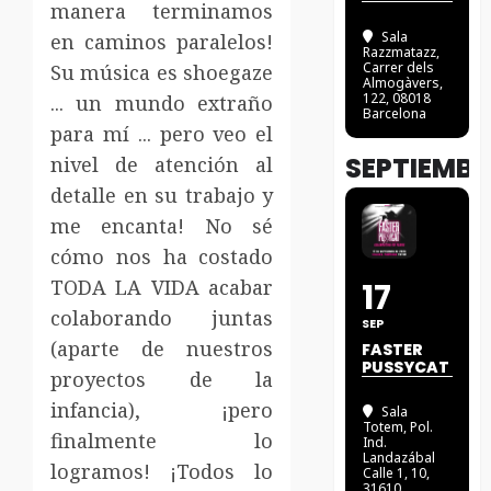
manera terminamos
Sala
en caminos paralelos!
Razzmatazz
,
Carrer dels
Su música es shoegaze
Almogàvers,
122, 08018
... un mundo extraño
Barcelona
para mí ... pero veo el
SEPTIEMBR
nivel de atención al
detalle en su trabajo y
me encanta!
No sé
cómo nos ha costado
TODA LA VIDA acabar
17
colaborando juntas
SEP
(aparte de nuestros
FASTER
PUSSYCAT
proyectos de la
infancia), ¡pero
Sala
Totem
, Pol.
finalmente lo
Ind.
Landazábal
logramos! ¡Todos lo
Calle 1, 10,
31610