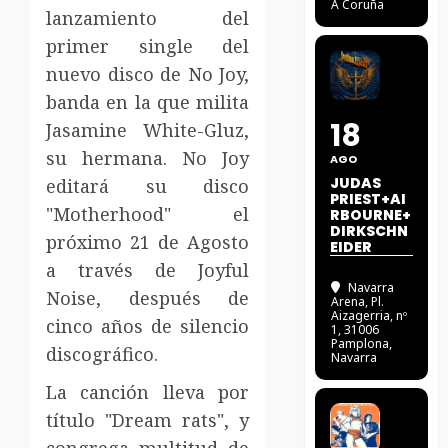
A Coruña
lanzamiento del
primer single del
nuevo disco de No Joy,
banda en la que milita
18
Jasamine White-Gluz,
su hermana. No Joy
AGO
JUDAS
editará su disco
PRIEST+AI
"Motherhood" el
RBOURNE+
DIRKSCHN
próximo 21 de Agosto
EIDER
a través de Joyful
Navarra
Noise, después de
Arena
, Pl.
Aizagerria, nº
cinco años de silencio
1, 31006
Pamplona,
discográfico.
Navarra
La canción lleva por
título "Dream rats", y