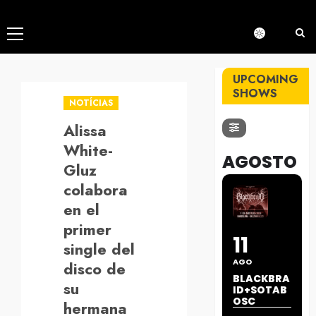
Menú
principal
UPCOMING
SHOWS
NOTÍCIAS
Alissa
White-
AGOSTO
Gluz
colabora
en el
primer
11
single del
AGO
disco de
BLACKBRA
su
ID+SOTAB
OSC
hermana