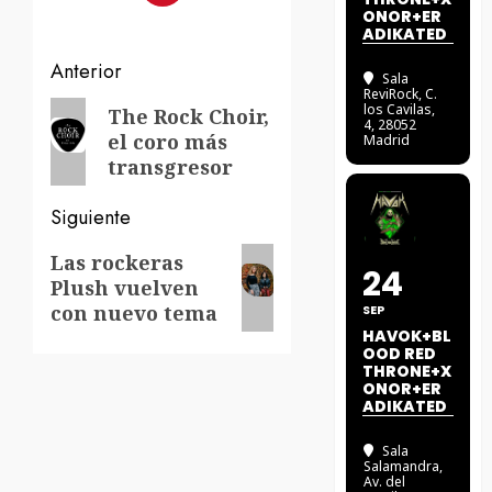
ONOR+ER
ADIKATED
Navegación
Anterior
Sala
ReviRock
, C.
de
Entrada
los Cavilas,
The Rock Choir,
4, 28052
el coro más
anterior:
Madrid
entradas
transgresor
Siguiente
Siguiente
Las rockeras
24
Plush vuelven
entrada:
con nuevo tema
SEP
HAVOK+BL
OOD RED
THRONE+X
ONOR+ER
ADIKATED
Sala
Salamandra
,
Av. del