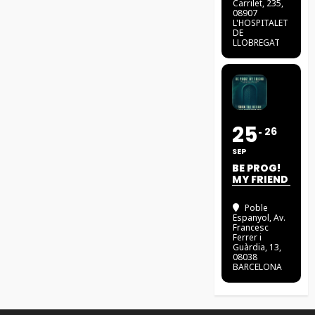
Carrilet, 235,
08907
L'HOSPITALET
DE
LLOBREGAT
25
26
SEP
BE PROG!
MY FRIEND
Poble
Espanyol
, Av.
Francesc
Ferrer i
Guàrdia, 13,
08038
BARCELONA