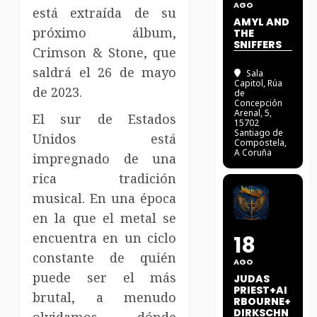
AGO
está extraída de su
AMYL AND
próximo álbum,
THE
SNIFFERS
Crimson & Stone, que
saldrá el 26 de mayo
Sala
Capitol
, Rúa
de 2023.
de
Concepción
Arenal, 5,
El sur de Estados
15702
Santiago de
Unidos está
Compostela,
A Coruña
impregnado de una
rica tradición
musical.
En una época
en la que el metal se
encuentra en un ciclo
18
constante de quién
AGO
puede ser el más
JUDAS
PRIEST+AI
brutal, a menudo
RBOURNE+
DIRKSCHN