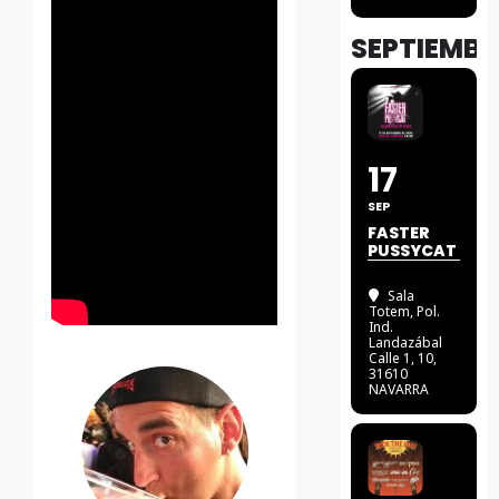
SEPTIEMBR
17
SEP
FASTER
PUSSYCAT
Sala
Totem
, Pol.
Ind.
Landazábal
Calle 1, 10,
31610
NAVARRA