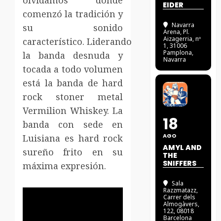
olvidamos dónde
EIDER
comenzó la tradición y
Navarra
su sonido
Arena
, Pl.
Aizagerria, nº
característico.
Liderando
1, 31006
Pamplona,
la banda desnuda y
Navarra
tocada a todo volumen
está la banda de hard
rock stoner metal
Vermilion Whiskey.
La
18
banda con sede en
AGO
Luisiana es hard rock
AMYL AND
sureño frito en su
THE
SNIFFERS
máxima expresión.
Sala
Razzmatazz
,
Carrer dels
Almogàvers,
122, 08018
Barcelona