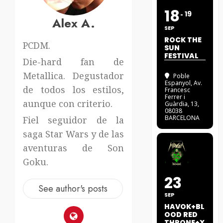
18
19
Alex A.
SEP
ROCK THE
PCDM.
SUN
FESTIVAL
Die-hard fan de
Metallica. Degustador
Poble
Espanyol
, Av.
de todos los estilos,
Francesc
Ferrer i
aunque con criterio.
Guàrdia, 13,
08038
BARCELONA
Fiel seguidor de la
saga Star Wars y de las
aventuras de Son
Goku.
23
See author's posts
SEP
HAVOK+BL
OOD RED
THRONE+X