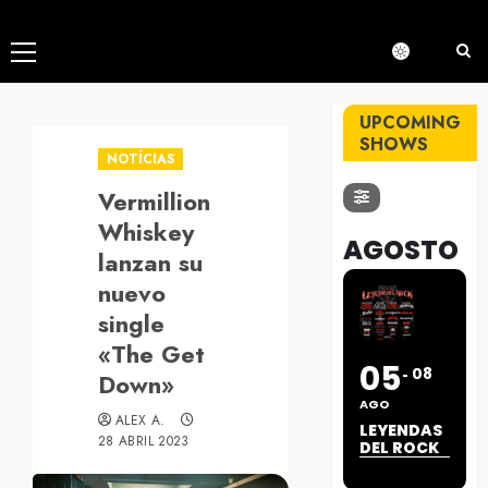
Menú
principal
UPCOMING
SHOWS
NOTÍCIAS
Vermillion
Whiskey
AGOSTO
lanzan su
nuevo
single
«The Get
05
08
Down»
AGO
ALEX A.
LEYENDAS
28 ABRIL 2023
DEL ROCK