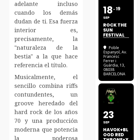
adelante incluso
18
19
cuando los demás
SEP
dudan de ti. Esa fuerza
ROCK THE
interior es,
SUN
FESTIVAL
precisamente, la
"naturaleza de la
Poble
Espanyol
, Av.
bestia" a la que hace
Francesc
Ferrer i
referencia el título.
Guàrdia, 13,
08038
BARCELONA
Musicalmente, el
sencillo combina riffs
contundentes, un
groove heredado del
hard rock de los años
23
70 y una producción
SEP
moderna que potencia
HAVOK+BL
OOD RED
la poderosa
THRONE+X