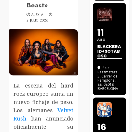
Beast»
ALEX A.
2 JULIO 2026
11
AGO
BLACKBRA
ID+SOTAB
OSC
Sala
Razzmatazz
3
, Carrer de
Pamplona,
La escena del hard
88, 08018
BARCELONA
rock europeo suma un
nuevo fichaje de peso.
Los alemanes
Velvet
Rush
han anunciado
16
oficialmente su