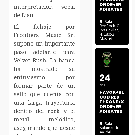
ONOR+ER
interpretación vocal
ADIKATED
de Lian.
Sala
El fichaje por
ReviRock
, C.
los Cavilas,
Frontiers Music Srl
4, 28052
Madrid
supone un importante
paso adelante para
Velvet Rush. La banda
ha mostrado su
24
entusiasmo por
formar parte de un
SEP
HAVOK+BL
sello que cuenta con
OOD RED
una larga trayectoria
THRONE+X
ONOR+ER
dentro del rock y el
ADIKATED
metal melódico,
Sala
asegurando que desde
Salamandra
,
Av. del