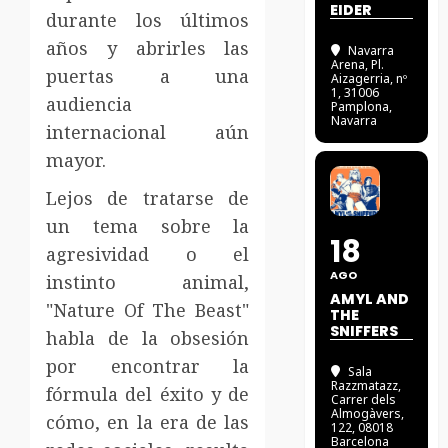
EIDER
durante los últimos
años y abrirles las
Navarra
Arena
, Pl.
puertas a una
Aizagerria, nº
1, 31006
audiencia
Pamplona,
Navarra
internacional aún
mayor.
Lejos de tratarse de
un tema sobre la
18
agresividad o el
AGO
instinto animal,
AMYL AND
"Nature Of The Beast"
THE
SNIFFERS
habla de la obsesión
por encontrar la
Sala
Razzmatazz
,
fórmula del éxito y de
Carrer dels
Almogàvers,
cómo, en la era de las
122, 08018
Barcelona