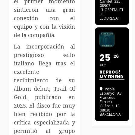
el primer momento
Carrilet, 235,
08907
sintieron una gran
L'HOSPITALET
DE
conexión con el
LLOBREGAT
equipo y con la visión
de la compañía.
La incorporación al
prestigioso sello
25
26
italiano llega tras el
SEP
excelente
BE PROG!
MY FRIEND
recibimiento de su
álbum debut, Trail Of
Poble
Espanyol
, Av.
Gold, publicado en
Francesc
Ferrer i
2025. El disco fue muy
Guàrdia, 13,
08038
bien recibido por la
BARCELONA
crítica especializada y
permitió al grupo