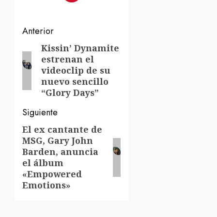
Navegación
Anterior
de
Kissin’ Dynamite
Entrada
estrenan el
anterior:
entradas
videoclip de su
nuevo sencillo
“Glory Days”
Siguiente
El ex cantante de
Siguiente
MSG, Gary John
entrada:
Barden, anuncia
el álbum
«Empowered
Emotions»