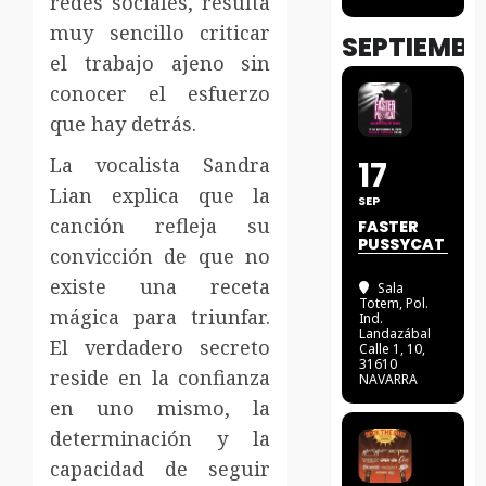
redes sociales, resulta
muy sencillo criticar
SEPTIEMBR
el trabajo ajeno sin
conocer el esfuerzo
que hay detrás.
La vocalista Sandra
17
Lian explica que la
SEP
canción refleja su
FASTER
PUSSYCAT
convicción de que no
existe una receta
Sala
Totem
, Pol.
mágica para triunfar.
Ind.
Landazábal
El verdadero secreto
Calle 1, 10,
31610
reside en la confianza
NAVARRA
en uno mismo, la
determinación y la
capacidad de seguir