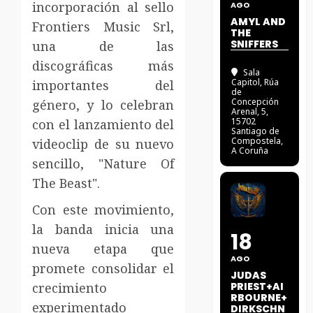
incorporación al sello
AGO
AMYL AND
Frontiers Music Srl,
THE
SNIFFERS
una de las
discográficas más
Sala
Capitol
, Rúa
importantes del
de
Concepción
género, y lo celebran
Arenal, 5,
15702
con el lanzamiento del
Santiago de
Compostela,
videoclip de su nuevo
A Coruña
sencillo, "Nature Of
The Beast".
Con este movimiento,
la banda inicia una
18
nueva etapa que
AGO
promete consolidar el
JUDAS
crecimiento
PRIEST+AI
RBOURNE+
experimentado
DIRKSCHN