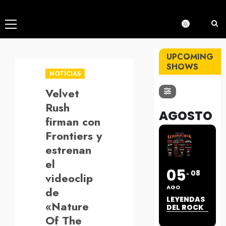
Menú
principal
UPCOMING
SHOWS
NOTÍCIAS
Velvet
Rush
AGOSTO
firman con
Frontiers y
estrenan
el
05
08
videoclip
AGO
de
LEYENDAS
«Nature
DEL ROCK
Of The