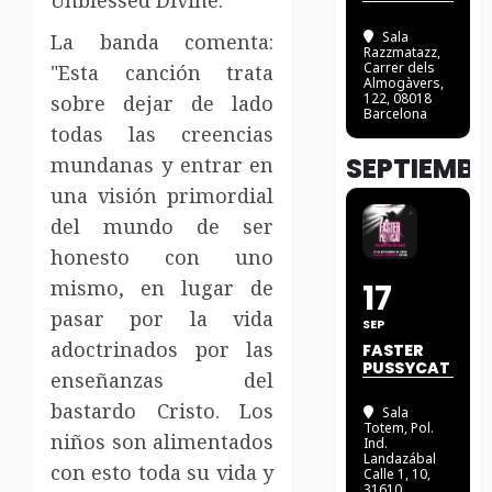
Unblessed Divine.
Sala
La banda comenta:
Razzmatazz
,
Carrer dels
"Esta canción trata
Almogàvers,
122, 08018
sobre dejar de lado
Barcelona
todas las creencias
SEPTIEMBR
mundanas y entrar en
una visión primordial
del mundo de ser
honesto con uno
mismo, en lugar de
17
pasar por la vida
SEP
adoctrinados por las
FASTER
PUSSYCAT
enseñanzas del
bastardo Cristo. Los
Sala
Totem
, Pol.
niños son alimentados
Ind.
Landazábal
con esto toda su vida y
Calle 1, 10,
31610