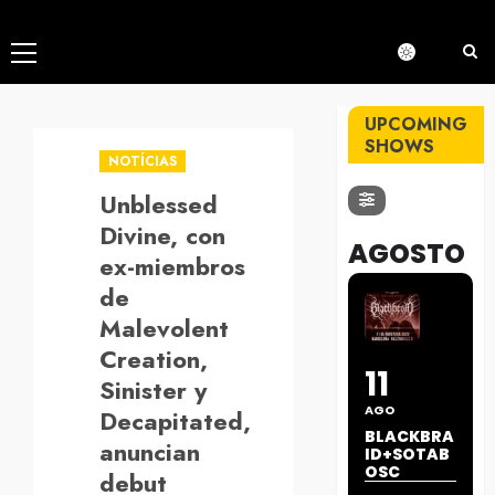
Menú
principal
UPCOMING
SHOWS
NOTÍCIAS
Unblessed
Divine, con
AGOSTO
ex-miembros
de
Malevolent
Creation,
11
Sinister y
AGO
Decapitated,
BLACKBRA
anuncian
ID+SOTAB
OSC
debut