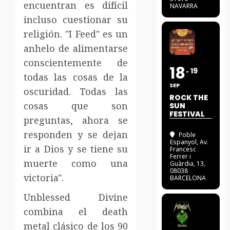
encuentran es difícil
NAVARRA
incluso cuestionar su
religión. "I Feed" es un
anhelo de alimentarse
conscientemente de
18
19
todas las cosas de la
SEP
oscuridad. Todas las
ROCK THE
cosas que son
SUN
FESTIVAL
preguntas, ahora se
responden y se dejan
Poble
Espanyol
, Av.
ir a Dios y se tiene su
Francesc
Ferrer i
muerte como una
Guàrdia, 13,
08038
victoria".
BARCELONA
Unblessed Divine
combina el death
metal clásico de los 90