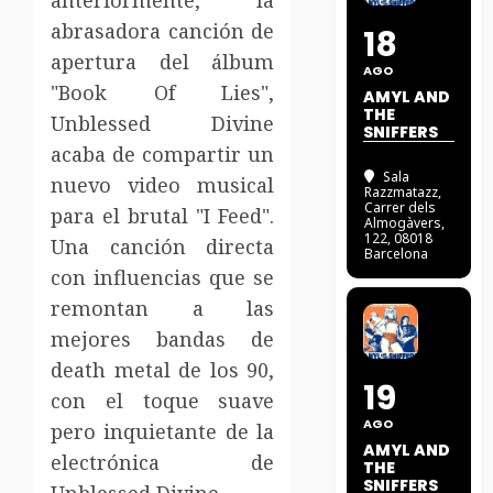
anteriormente, la
abrasadora canción de
18
apertura del álbum
AGO
"Book Of Lies",
AMYL AND
THE
Unblessed Divine
SNIFFERS
acaba de compartir un
Sala
nuevo video musical
Razzmatazz
,
Carrer dels
para el brutal "I Feed".
Almogàvers,
122, 08018
Una canción directa
Barcelona
con influencias que se
remontan a las
mejores bandas de
death metal de los 90,
19
con el toque suave
AGO
pero inquietante de la
AMYL AND
electrónica de
THE
SNIFFERS