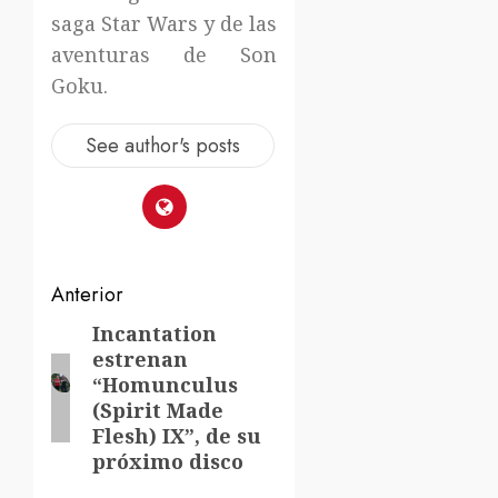
saga Star Wars y de las
aventuras de Son
Goku.
See author's posts
Navegación
Anterior
de
Incantation
Entrada
estrenan
anterior:
entradas
“Homunculus
(Spirit Made
Flesh) IX”, de su
próximo disco