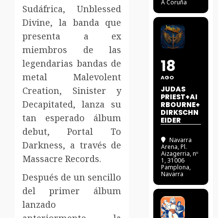
A Coruña
Sudáfrica, Unblessed
Divine, la banda que
presenta a ex
miembros de las
18
legendarias bandas de
metal Malevolent
AGO
JUDAS
Creation, Sinister y
PRIEST+AI
Decapitated, lanza su
RBOURNE+
DIRKSCHN
tan esperado álbum
EIDER
debut, Portal To
Navarra
Darkness, a través de
Arena
, Pl.
Aizagerria, nº
Massacre Records.
1, 31006
Pamplona,
Navarra
Después de un sencillo
del primer álbum
lanzado