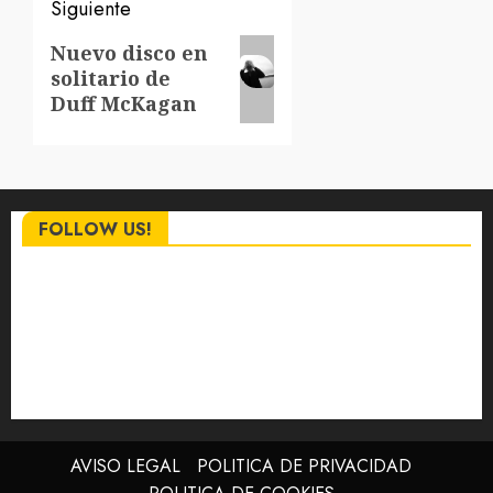
Siguiente
Siguiente
Nuevo disco en
solitario de
entrada:
Duff McKagan
FOLLOW US!
AVISO LEGAL
POLITICA DE PRIVACIDAD