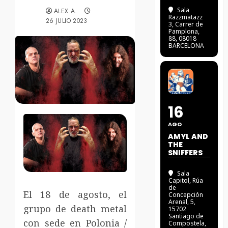
Sala
ALEX A.
Razzmatazz
26 JULIO 2023
3
, Carrer de
Pamplona,
88, 08018
BARCELONA
16
AGO
AMYL AND
THE
SNIFFERS
Sala
Capitol
, Rúa
de
El 18 de agosto, el
Concepción
Arenal, 5,
grupo de death metal
15702
Santiago de
con sede en Polonia /
Compostela,