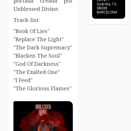
portada creada por
Guàrdia, 13,
Unblessed Divine.
08038
BARCELONA
Track-list:
"Book Of Lies"
"Replace The Light"
"The Dark Supremacy"
"Blacken The Soul"
"God Of Darkness"
"The Exalted One"
"I Feed"
"The Glorious Flames"