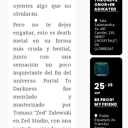
THRONE+X
ONOR+ER
oyentes algo que no
ADIKATED
olvidarán.
Sala
Pero no te dejes
Salamandra
,
Av. del
engañar, esto es death
Carrilet, 235,
08907
metal en su forma
L'HOSPITALET
DE
más cruda y bestial,
LLOBREGAT
junto con una
sensación un poco
inquietante del fin del
universo. Portal To
25
26
Darkness fue
SEP
mezclado y
BE PROG!
masterizado por
MY FRIEND
Tomasz "Zed" Zalewski
Poble
en Zed Studio, con una
Espanyol
, Av.
Francesc
Ferrer i