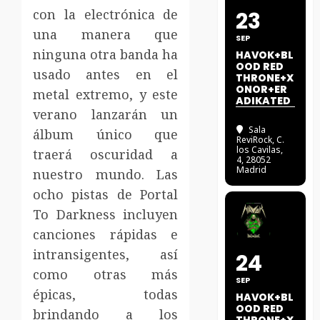
con la electrónica de
23
una manera que
SEP
ninguna otra banda ha
HAVOK+BL
OOD RED
usado antes en el
THRONE+X
ONOR+ER
metal extremo, y este
ADIKATED
verano lanzarán un
Sala
álbum único que
ReviRock
, C.
los Cavilas,
traerá oscuridad a
4, 28052
Madrid
nuestro mundo. Las
ocho pistas de Portal
To Darkness incluyen
canciones rápidas e
intransigentes, así
24
como otras más
SEP
épicas, todas
HAVOK+BL
OOD RED
brindando a los