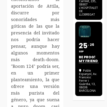
Carrilet, 235,
08907
aportación de Attila,
L'HOSPITALET
DE
discurre por
LLOBREGAT
sonoridades más
góticas de las que la
presencia del invitado
nos podría hacer
25
26
pensar, aunque hay
SEP
algunos momentos
BE PROG!
más death-doom.
MY FRIEND
"Room 124" podría ser,
Poble
en un primer
Espanyol
, Av.
Francesc
planteamiento, la que
Ferrer i
Guàrdia, 13,
ofrece una versión
08038
BARCELONA
más purista del
género, ya que suena
a puro doom, casi