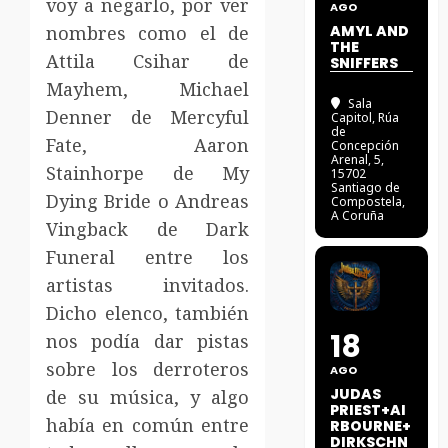
voy a negarlo, por ver
AGO
nombres como el de
AMYL AND
THE
Attila Csihar de
SNIFFERS
Mayhem, Michael
Sala
Denner de Mercyful
Capitol
, Rúa
de
Fate, Aaron
Concepción
Arenal, 5,
Stainhorpe de My
15702
Santiago de
Dying Bride o Andreas
Compostela,
A Coruña
Vingback de Dark
Funeral entre los
artistas invitados.
Dicho elenco, también
18
nos podía dar pistas
sobre los derroteros
AGO
JUDAS
de su música, y algo
PRIEST+AI
había en común entre
RBOURNE+
DIRKSCHN