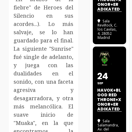
ONOR+ER
fiebre" de Heroes del
ADIKATED
Silencio en sus
Sala
acordes...). Lo más
ReviRock
, C.
los Cavilas,
salvaje, se lo han
4, 28052
Madrid
guardado para el final.
La siguiente "Sunrise"
fué single de adelanto,
y juega con las
dualidades en el
24
sonido, con una faceta
SEP
agresiva y
HAVOK+BL
OOD RED
desagarradora, y otra
THRONE+X
ONOR+ER
más melancólica. El
ADIKATED
suave inicio de
Sala
"Muaka", en la que
Salamandra
,
Av. del
encontramos la