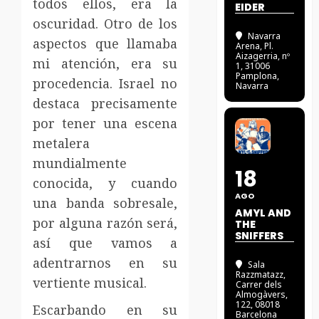
todos ellos, era la
EIDER
oscuridad. Otro de los
Navarra
aspectos que llamaba
Arena
, Pl.
Aizagerria, nº
mi atención, era su
1, 31006
Pamplona,
procedencia. Israel no
Navarra
destaca precisamente
por tener una escena
metalera
mundialmente
18
conocida, y cuando
AGO
una banda sobresale,
AMYL AND
por alguna razón será,
THE
SNIFFERS
así que vamos a
adentrarnos en su
Sala
Razzmatazz
,
vertiente musical.
Carrer dels
Almogàvers,
122, 08018
Escarbando en su
Barcelona