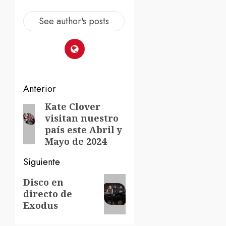
See author's posts
Navegación
Anterior
de
Kate Clover
Entrada
visitan nuestro
anterior:
entradas
país este Abril y
Mayo de 2024
Siguiente
Siguiente
Disco en
directo de
entrada:
Exodus