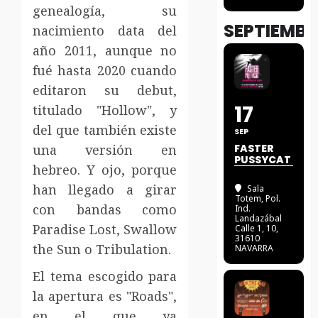
genealogía, su
SEPTIEMBR
nacimiento data del
año 2011, aunque no
fué hasta 2020 cuando
editaron su debut,
17
titulado "Hollow", y
del que también existe
SEP
una versión en
FASTER
PUSSYCAT
hebreo. Y ojo, porque
han llegado a girar
Sala
Totem
, Pol.
con bandas como
Ind.
Landazábal
Paradise Lost, Swallow
Calle 1, 10,
31610
the Sun o Tribulation.
NAVARRA
El tema escogido para
la apertura es "Roads",
en el que ya