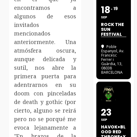
18
encontramos a
19
algunos de esos
SEP
invitados
ROCK THE
SUN
mencionados
FESTIVAL
anteriormente. Una
Poble
atmósfera oscura,
Espanyol
, Av.
Francesc
aunque delicada y
Ferrer i
Guàrdia, 13,
sutil, nos abre la
08038
BARCELONA
primera puerta para
adentrarnos en su
doom con pinceladas
de death y gothic (por
23
cierto, alguno se reirá
pero no se porqué me
SEP
evoca lejanamente a
HAVOK+BL
OOD RED
"En brazos de la
THRONE+X