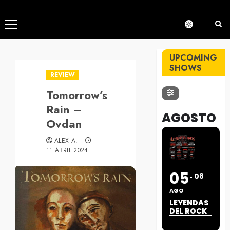
Menú
principal
UPCOMING
SHOWS
REVIEW
Tomorrow’s
Rain –
AGOSTO
Ovdan
ALEX A.
11 ABRIL 2024
05
08
AGO
LEYENDAS
DEL ROCK