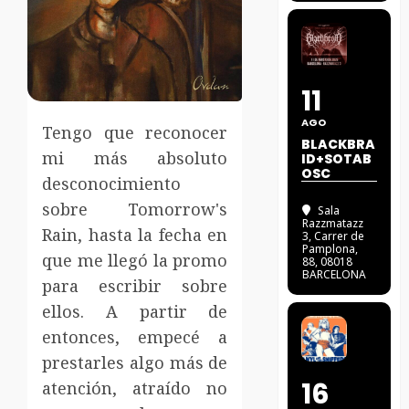
11
AGO
Tengo que reconocer
BLACKBRA
mi más absoluto
ID+SOTAB
OSC
desconocimiento
sobre Tomorrow's
Sala
Razzmatazz
Rain, hasta la fecha en
3
, Carrer de
Pamplona,
que me llegó la promo
88, 08018
BARCELONA
para escribir sobre
ellos. A partir de
entonces, empecé a
prestarles algo más de
16
atención, atraído no