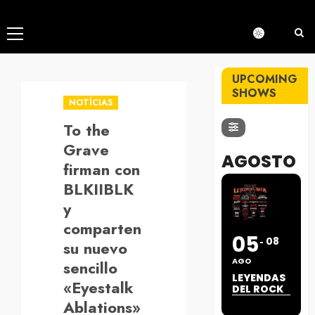
Menú
principal
UPCOMING
SHOWS
NOTÍCIAS
To the
Grave
AGOSTO
firman con
BLKIIBLK
y
comparten
05
08
su nuevo
AGO
sencillo
LEYENDAS
«Eyestalk
DEL ROCK
Ablations»