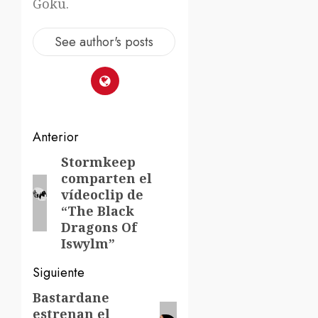
Goku.
See author's posts
Navegación
Anterior
de
Stormkeep
Entrada
comparten el
anterior:
entradas
vídeoclip de
“The Black
Dragons Of
Iswylm”
Siguiente
Bastardane
Siguiente
estrenan el