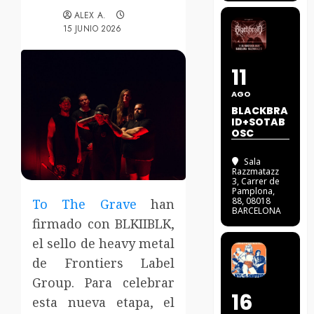
ALEX A.
15 JUNIO 2026
11
AGO
BLACKBRA
ID+SOTAB
OSC
Sala
Razzmatazz
3
, Carrer de
Pamplona,
88, 08018
To The Grave
han
BARCELONA
firmado con BLKIIBLK,
el sello de heavy metal
de Frontiers Label
Group. Para celebrar
16
esta nueva etapa, el