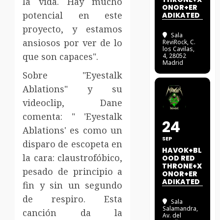
la vida. Hay mucho
ONOR+ER
potencial en este
ADIKATED
proyecto, y estamos
Sala
ansiosos por ver de lo
ReviRock
, C.
los Cavilas,
que son capaces".
4, 28052
Madrid
Sobre "Eyestalk
Ablations" y su
videoclip, Dane
comenta: " 'Eyestalk
24
Ablations' es como un
SEP
disparo de escopeta en
HAVOK+BL
la cara: claustrofóbico,
OOD RED
THRONE+X
pesado de principio a
ONOR+ER
ADIKATED
fin y sin un segundo
de respiro. Esta
Sala
Salamandra
,
canción da la
Av. del