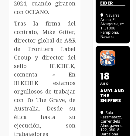
2024, cuando giraron
EIDER
con OCEANO.
Navarra
Arena
, Pl.
Tras la firma del
Aizagerria, nº
1, 31006
contrato, Mike Gitter,
Pamplona,
Navarra
director global de A&R
de Frontiers Label
Group y director del
sello BLKIIBLK,
18
comenta: « En
BLKIIBLK estamos
AGO
orgullosos de trabajar
AMYL AND
THE
con To The Grave, de
SNIFFERS
Australia. Desde su
Sala
ética hasta su
Razzmatazz
,
Carrer dels
ejecución, son
Almogàvers,
122, 08018
trabajadores
Barcelona