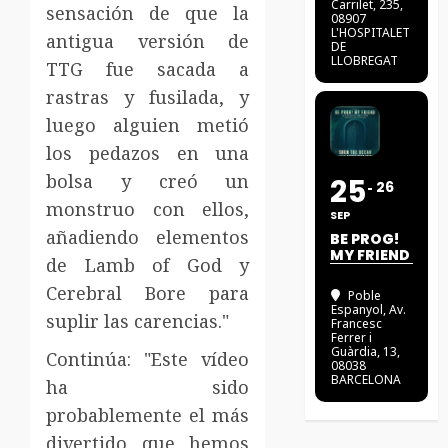
Carrilet, 235,
sensación de que la
08907
L'HOSPITALET
antigua versión de
DE
LLOBREGAT
TTG fue sacada a
rastras y fusilada, y
luego alguien metió
los pedazos en una
bolsa y creó un
25
26
monstruo con ellos,
SEP
añadiendo elementos
BE PROG!
MY FRIEND
de Lamb of God y
Cerebral Bore para
Poble
Espanyol
, Av.
suplir las carencias."
Francesc
Ferrer i
Guàrdia, 13,
Continúa: "Este vídeo
08038
BARCELONA
ha sido
probablemente el más
divertido que hemos