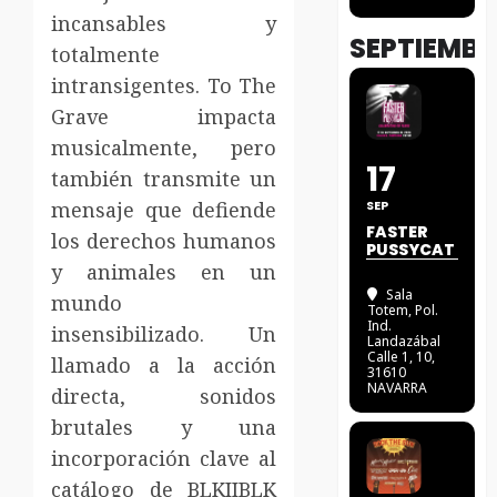
incansables y
SEPTIEMBR
totalmente
intransigentes. To The
Grave impacta
musicalmente, pero
17
también transmite un
mensaje que defiende
SEP
FASTER
los derechos humanos
PUSSYCAT
y animales en un
Sala
mundo
Totem
, Pol.
Ind.
insensibilizado. Un
Landazábal
Calle 1, 10,
llamado a la acción
31610
NAVARRA
directa, sonidos
brutales y una
incorporación clave al
catálogo de BLKIIBLK