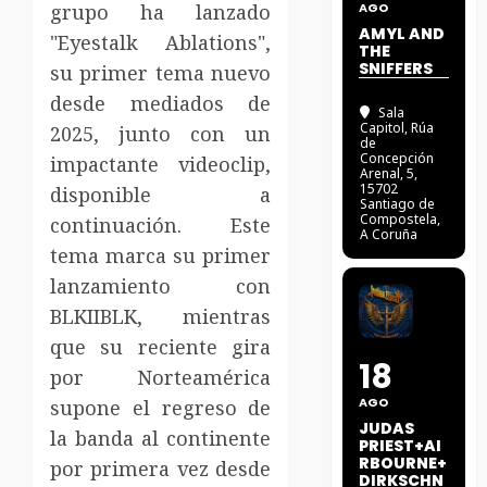
grupo ha lanzado
AGO
AMYL AND
"Eyestalk Ablations",
THE
SNIFFERS
su primer tema nuevo
desde mediados de
Sala
Capitol
, Rúa
2025, junto con un
de
Concepción
impactante videoclip,
Arenal, 5,
15702
disponible a
Santiago de
Compostela,
continuación. Este
A Coruña
tema marca su primer
lanzamiento con
BLKIIBLK, mientras
que su reciente gira
18
por Norteamérica
AGO
supone el regreso de
JUDAS
la banda al continente
PRIEST+AI
RBOURNE+
por primera vez desde
DIRKSCHN