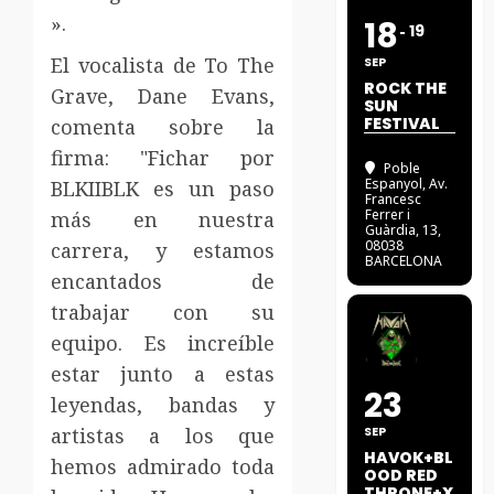
».
18
19
El vocalista de To The
SEP
ROCK THE
Grave, Dane Evans,
SUN
FESTIVAL
comenta sobre la
firma: "Fichar por
Poble
Espanyol
, Av.
BLKIIBLK es un paso
Francesc
Ferrer i
más en nuestra
Guàrdia, 13,
08038
carrera, y estamos
BARCELONA
encantados de
trabajar con su
equipo. Es increíble
estar junto a estas
23
leyendas, bandas y
artistas a los que
SEP
HAVOK+BL
hemos admirado toda
OOD RED
THRONE+X