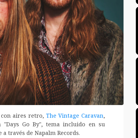
 con aires retro,
The Vintage Caravan
,
a "Days Go By", tema incluido en su
e a través de Napalm Records.