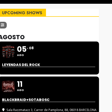
UPCOMING SHOWS
AGOSTO
05
08
AGO
LEYENDAS DEL ROCK
11
AGO
BLACKBRAID+SOTABOSC
Sala Razzmatazz 3
, Carrer de Pamplona, 88, 08018 BARCELONA