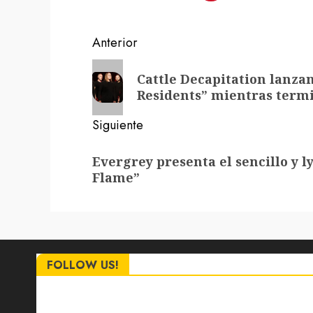
Navegación
Anterior
de
Entrada
Cattle Decapitation lanzan
anterior:
entradas
Residents” mientras ter
Siguiente
Siguiente
Evergrey presenta el sencillo y l
entrada:
Flame”
FOLLOW US!