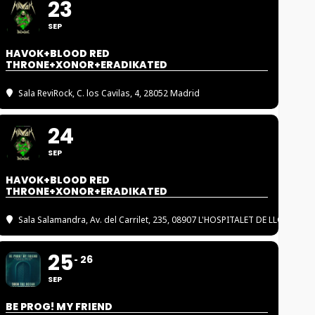
23
SEP
HAVOK+BLOOD RED
THRONE+XONOR+ERADIKATED
Sala ReviRock
, C. los Cavilas, 4, 28052 Madrid
24
SEP
HAVOK+BLOOD RED
THRONE+XONOR+ERADIKATED
Sala Salamandra
, Av. del Carrilet, 235, 08907 L'HOSPITALET DE LLOBREGA
25
26
SEP
BE PROG! MY FRIEND