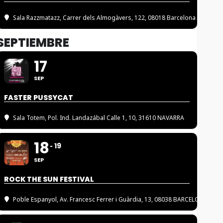
Sala Razzmatazz
, Carrer dels Almogàvers, 122, 08018 Barcelona
SEPTIEMBRE
17
SEP
FASTER PUSSYCAT
Sala Totem
, Pol. Ind. Landazábal Calle 1, 10, 31610 NAVARRA
18
19
SEP
ROCK THE SUN FESTIVAL
Poble Espanyol
, Av. Francesc Ferrer i Guàrdia, 13, 08038 BARCELONA