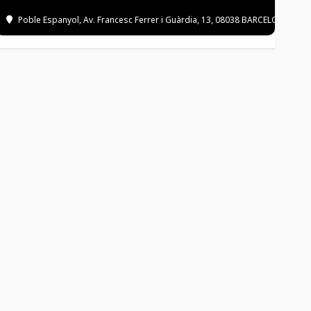
Poble Espanyol
, Av. Francesc Ferrer i Guàrdia, 13, 08038 BARCELONA