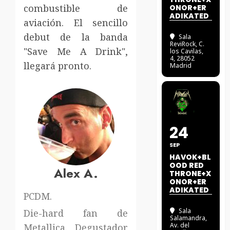
combustible de
ONOR+ER
ADIKATED
aviación. El sencillo
debut de la banda
Sala
ReviRock
, C.
"Save Me A Drink",
los Cavilas,
4, 28052
llegará pronto.
Madrid
24
SEP
HAVOK+BL
OOD RED
Alex A.
THRONE+X
ONOR+ER
ADIKATED
PCDM.
Sala
Die-hard fan de
Salamandra
,
Av. del
Metallica. Degustador