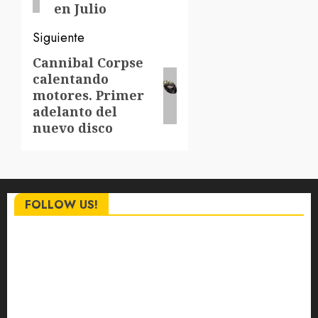
en Julio
Siguiente
Cannibal Corpse
Siguiente
calentando
entrada:
motores. Primer
adelanto del
nuevo disco
FOLLOW US!