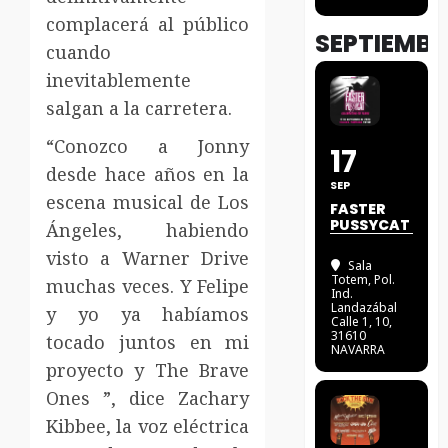
complacerá al público
SEPTIEMBR
cuando
inevitablemente
salgan a la carretera.
“Conozco a Jonny
17
desde hace años en la
SEP
escena musical de Los
FASTER
PUSSYCAT
Ángeles, habiendo
visto a Warner Drive
Sala
Totem
, Pol.
muchas veces. Y Felipe
Ind.
Landazábal
y yo ya habíamos
Calle 1, 10,
31610
tocado juntos en mi
NAVARRA
proyecto y The Brave
Ones ”, dice Zachary
Kibbee, la voz eléctrica