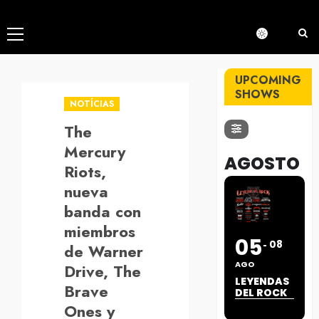
Menú
principal
UPCOMING
SHOWS
NOTÍCIAS
The
Mercury
AGOSTO
Riots,
nueva
banda con
miembros
05
08
de Warner
AGO
Drive, The
LEYENDAS
Brave
DEL ROCK
Ones y