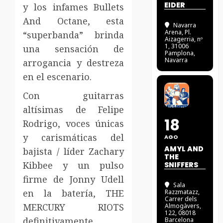
EIDER
y los infames Bullets
And Octane, esta
Navarra
Arena
, Pl.
“superbanda” brinda
Aizagerria, nº
1, 31006
una sensación de
Pamplona,
Navarra
arrogancia y destreza
en el escenario.
Con guitarras
altísimas de Felipe
18
Rodrigo, voces únicas
y carismáticas del
AGO
AMYL AND
bajista / líder Zachary
THE
Kibbee y un pulso
SNIFFERS
firme de Jonny Udell
Sala
en la batería, THE
Razzmatazz
,
Carrer dels
MERCURY RIOTS
Almogàvers,
122, 08018
definitivamente
Barcelona