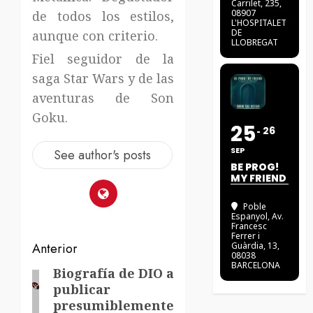
Carrilet, 235,
08907
de todos los estilos,
L'HOSPITALET
DE
aunque con criterio.
LLOBREGAT
Fiel seguidor de la
saga Star Wars y de las
aventuras de Son
Goku.
25
26
SEP
See author's posts
BE PROG!
MY FRIEND
Poble
Espanyol
, Av.
Francesc
Ferrer i
Navegación
Anterior
Guàrdia, 13,
08038
BARCELONA
de
Biografía de DIO a
Entrada
publicar
anterior:
entradas
presumiblemente