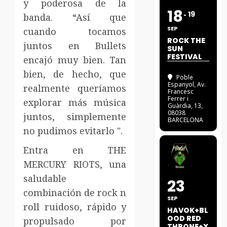
y poderosa de la
18
19
banda. “Así que
SEP
cuando tocamos
ROCK THE
juntos en Bullets
SUN
FESTIVAL
encajó muy bien. Tan
bien, de hecho, que
Poble
Espanyol
, Av.
realmente queríamos
Francesc
Ferrer i
explorar más música
Guàrdia, 13,
08038
juntos, simplemente
BARCELONA
no pudimos evitarlo ".
Entra en THE
MERCURY RIOTS, una
saludable
23
combinación de rock n
SEP
roll ruidoso, rápido y
HAVOK+BL
OOD RED
propulsado por
THRONE+X