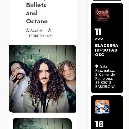
Bullets
and
Octane
11
ALEX A.
1 FEBRERO 2021
AGO
BLACKBRA
ID+SOTAB
OSC
Sala
Razzmatazz
3
, Carrer de
Pamplona,
88, 08018
BARCELONA
16