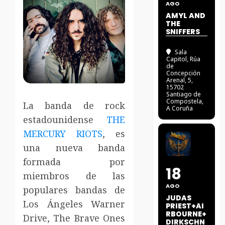
AGO
AMYL AND
THE
SNIFFERS
Sala
Capitol
, Rúa
de
Concepción
Arenal, 5,
15702
Santiago de
Compostela,
La banda de rock
A Coruña
estadounidense
THE
MERCURY RIOTS
, es
una nueva banda
formada por
18
miembros de las
AGO
populares bandas de
JUDAS
Los Ángeles Warner
PRIEST+AI
RBOURNE+
Drive, The Brave Ones
DIRKSCHN