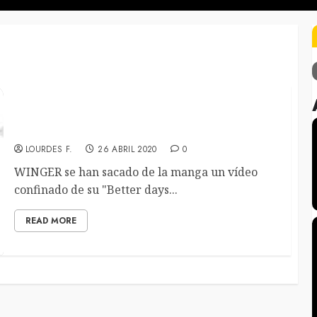
WINGER SACAN UN ALL-STAR VÍDEO
CONFINADO DE SU «BETTER DAYS COMIN'».
LOURDES F.
26 ABRIL 2020
0
WINGER se han sacado de la manga un vídeo
confinado de su "Better days...
READ MORE