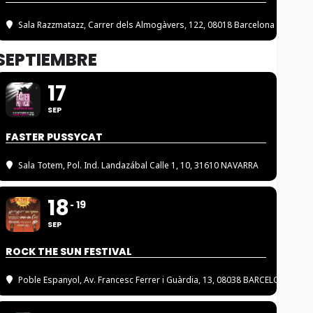
Sala Razzmatazz
, Carrer dels Almogàvers, 122, 08018 Barcelona
SEPTIEMBRE
17
SEP
FASTER PUSSYCAT
Sala Totem
, Pol. Ind. Landazábal Calle 1, 10, 31610 NAVARRA
18
19
SEP
ROCK THE SUN FESTIVAL
Poble Espanyol
, Av. Francesc Ferrer i Guàrdia, 13, 08038 BARCELONA