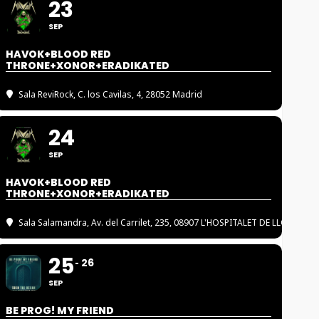
23
SEP
HAVOK+BLOOD RED
THRONE+XONOR+ERADIKATED
Sala ReviRock
, C. los Cavilas, 4, 28052 Madrid
24
SEP
HAVOK+BLOOD RED
THRONE+XONOR+ERADIKATED
Sala Salamandra
, Av. del Carrilet, 235, 08907 L'HOSPITALET DE LLOBREGA
25
26
SEP
BE PROG! MY FRIEND