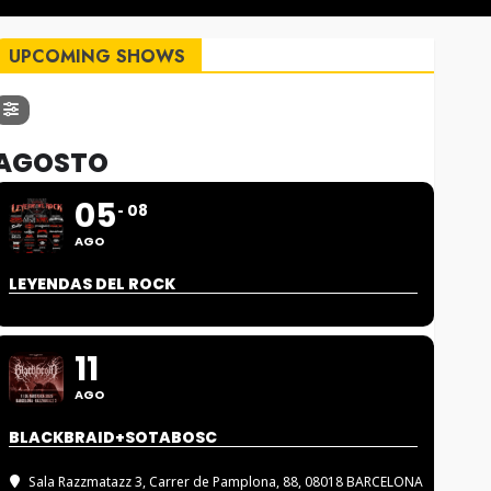
UPCOMING SHOWS
AGOSTO
05
08
AGO
LEYENDAS DEL ROCK
11
AGO
BLACKBRAID+SOTABOSC
Sala Razzmatazz 3
, Carrer de Pamplona, 88, 08018 BARCELONA