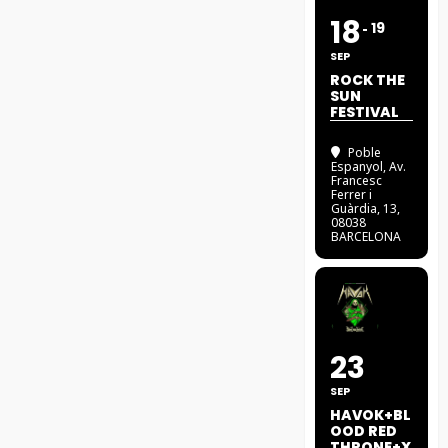
18
19
SEP
ROCK THE
SUN
FESTIVAL
Poble
Espanyol
, Av.
Francesc
Ferrer i
Guàrdia, 13,
08038
BARCELONA
23
SEP
HAVOK+BL
OOD RED
THRONE+X