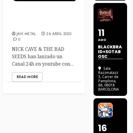
NICK CAVE & THE BAD
SEEDS LANZAN UN
CANAL 24H. EN YOUTUBE
11
JAVI METAL
26 ABRIL 2020
0
AGO
BLACKBRA
NICK CAVE & THE BAD
ID+SOTAB
SEEDS han lanzado un
OSC
Canal 24h en youtube con...
Sala
Razzmatazz
READ MORE
3
, Carrer de
Pamplona,
88, 08018
BARCELONA
16