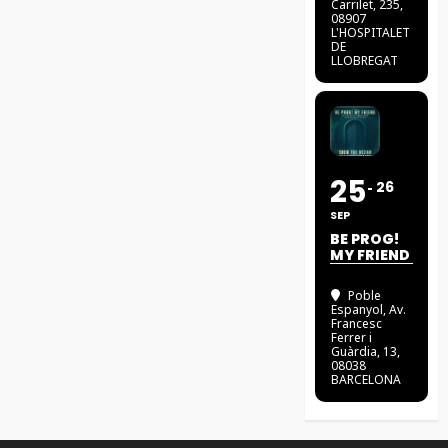
Carrilet, 235,
08907
L'HOSPITALET
DE
LLOBREGAT
25
26
SEP
BE PROG!
MY FRIEND
Poble
Espanyol
, Av.
Francesc
Ferrer i
Guàrdia, 13,
08038
BARCELONA