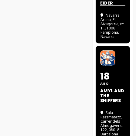
EIDER
Navarra
Arena
, Pl.
Aizagerria, nº
1, 31006
Pamplona,
Navarra
18
AGO
AMYL AND
THE
SNIFFERS
Sala
Razzmatazz
,
Carrer dels
Almogàvers,
122, 08018
Barcelona