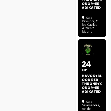
ONOR+ER
ADIKATED
Sala
ReviRock
, C.
los Cavilas,
4, 28052
Madrid
24
SEP
HAVOK+BL
OOD RED
THRONE+X
ONOR+ER
ADIKATED
Sala
Salamandra
,
Av. del