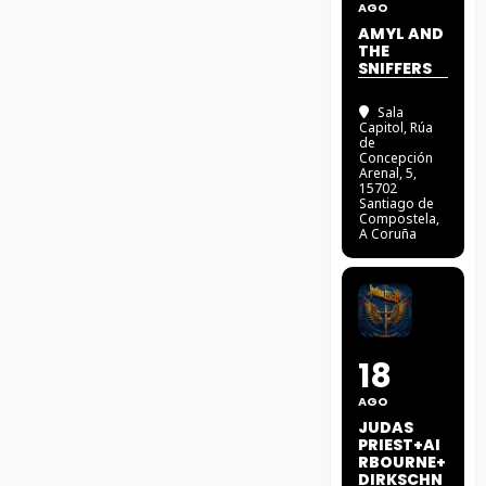
AGO
AMYL AND
THE
SNIFFERS
Sala
Capitol
, Rúa
de
Concepción
Arenal, 5,
15702
Santiago de
Compostela,
A Coruña
18
AGO
JUDAS
PRIEST+AI
RBOURNE+
DIRKSCHN