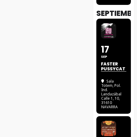
SEPTIEMBR
17
SEP
FASTER
PUSSYCAT
Sala
Totem
, Pol.
Ind.
Landazábal
Calle 1, 10,
31610
NAVARRA