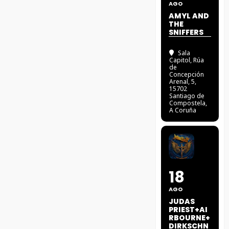
AGO
AMYL AND
THE
SNIFFERS
Sala
Capitol
, Rúa
de
Concepción
Arenal, 5,
15702
Santiago de
Compostela,
A Coruña
18
AGO
JUDAS
PRIEST+AI
RBOURNE+
DIRKSCHN