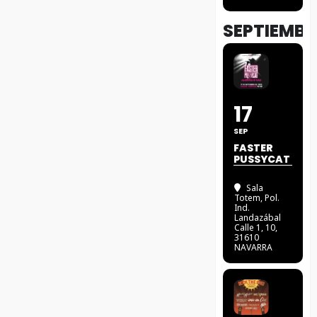
SEPTIEMBR
17
SEP
FASTER
PUSSYCAT
Sala
Totem
, Pol.
Ind.
Landazábal
Calle 1, 10,
31610
NAVARRA