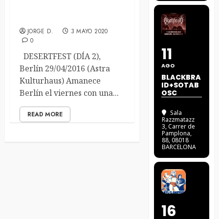
DesertFest Berlin 2016
(2/3)
JORGE D.
3 MAYO 2020
0
11
DESERTFEST (DÍA 2),
AGO
Berlín 29/04/2016 (Astra
BLACKBRA
Kulturhaus) Amanece
ID+SOTAB
Berlín el viernes con una...
OSC
Sala
READ MORE
Razzmatazz
3
, Carrer de
Pamplona,
88, 08018
BARCELONA
16