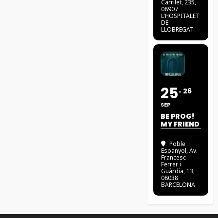
Carrilet, 235,
08907
L'HOSPITALET
DE
LLOBREGAT
25
26
SEP
BE PROG!
MY FRIEND
Poble
Espanyol
, Av.
Francesc
Ferrer i
Guàrdia, 13,
08038
BARCELONA