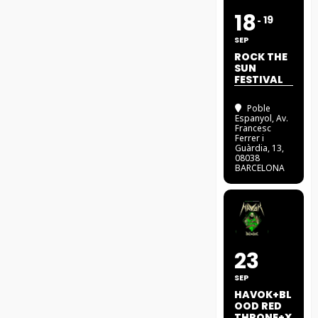
18
19
SEP
ROCK THE
SUN
FESTIVAL
Poble
Espanyol
, Av.
Francesc
Ferrer i
Guàrdia, 13,
08038
BARCELONA
23
SEP
HAVOK+BL
OOD RED
THRONE+X