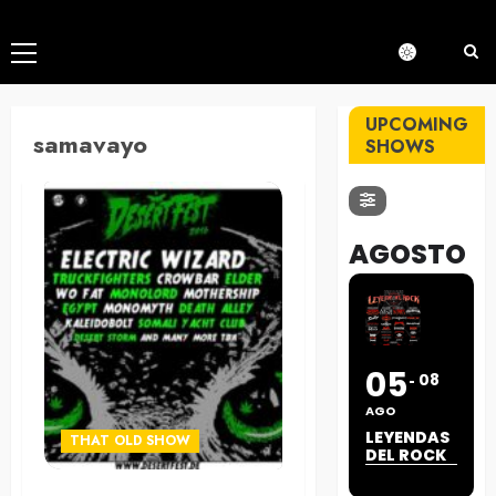
Menú
principal
UPCOMING
samavayo
SHOWS
AGOSTO
05
08
AGO
LEYENDAS
THAT OLD SHOW
DEL ROCK