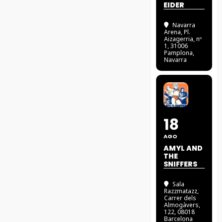
EIDER
Navarra
Arena
, Pl.
Aizagerria, nº
1, 31006
Pamplona,
Navarra
18
AGO
AMYL AND
THE
SNIFFERS
Sala
Razzmatazz
,
Carrer dels
Almogàvers,
122, 08018
Barcelona