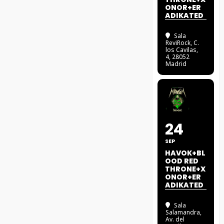
ONOR+ER
ADIKATED
Sala
ReviRock
, C.
los Cavilas,
4, 28052
Madrid
24
SEP
HAVOK+BL
OOD RED
THRONE+X
ONOR+ER
ADIKATED
Sala
Salamandra
,
Av. del