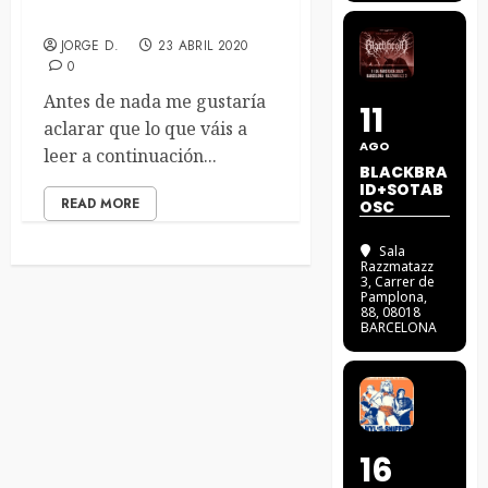
ARE YOU TALKIN´ TO ME?
JORGE D.
23 ABRIL 2020
0
Antes de nada me gustaría
11
aclarar que lo que váis a
AGO
leer a continuación...
BLACKBRA
ID+SOTAB
READ MORE
OSC
Sala
Razzmatazz
3
, Carrer de
Pamplona,
88, 08018
BARCELONA
16