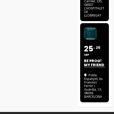
Carrilet, 235,
08907
L'HOSPITALET
DE
LLOBREGAT
25
26
SEP
BE PROG!
MY FRIEND
Poble
Espanyol
, Av.
Francesc
Ferrer i
Guàrdia, 13,
08038
BARCELONA