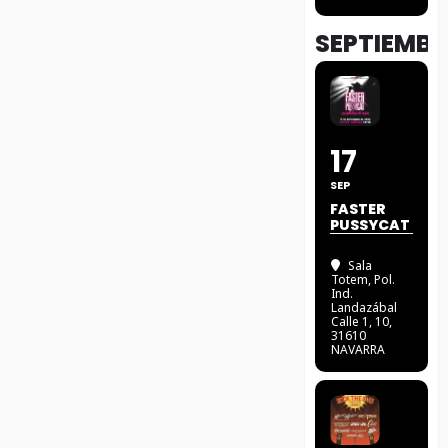
SEPTIEMBR
17
SEP
FASTER
PUSSYCAT
Sala
Totem
, Pol.
Ind.
Landazábal
Calle 1, 10,
31610
NAVARRA