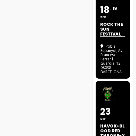
18
19
SEP
ROCK THE
SUN
FESTIVAL
Poble
Espanyol
, Av.
Francesc
Ferrer i
Guàrdia, 13,
08038
BARCELONA
23
SEP
HAVOK+BL
OOD RED
THRONE+X