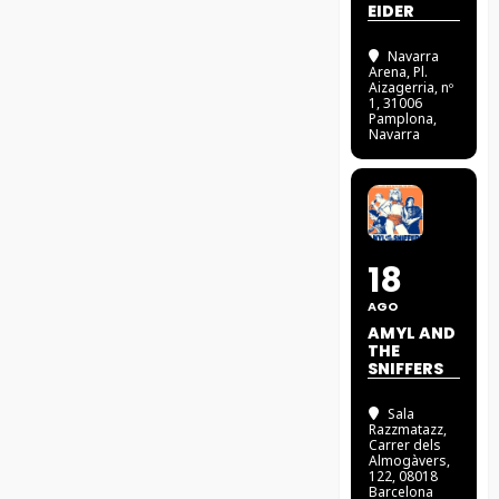
EIDER
Navarra
Arena
, Pl.
Aizagerria, nº
1, 31006
Pamplona,
Navarra
18
AGO
AMYL AND
THE
SNIFFERS
Sala
Razzmatazz
,
Carrer dels
Almogàvers,
122, 08018
Barcelona