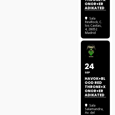
ONOR+ER
ADIKATED
Sala
ReviRock
, C.
los Cavilas,
4, 28052
Madrid
24
SEP
HAVOK+BL
OOD RED
THRONE+X
ONOR+ER
ADIKATED
Sala
Salamandra
,
Av. del