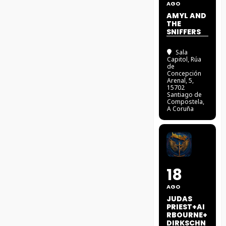
AGO
AMYL AND
THE
SNIFFERS
Sala
Capitol
, Rúa
de
Concepción
Arenal, 5,
15702
Santiago de
Compostela,
A Coruña
18
AGO
JUDAS
PRIEST+AI
RBOURNE+
DIRKSCHN