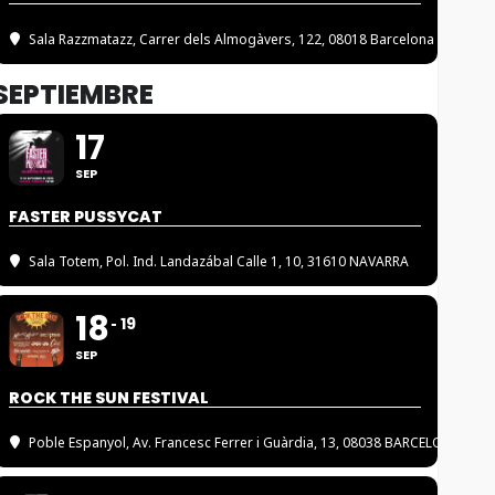
Sala Razzmatazz
, Carrer dels Almogàvers, 122, 08018 Barcelona
SEPTIEMBRE
17
SEP
FASTER PUSSYCAT
Sala Totem
, Pol. Ind. Landazábal Calle 1, 10, 31610 NAVARRA
18
19
SEP
ROCK THE SUN FESTIVAL
Poble Espanyol
, Av. Francesc Ferrer i Guàrdia, 13, 08038 BARCELONA