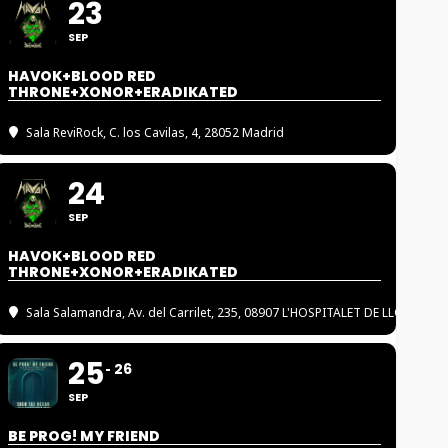
23
SEP
HAVOK+BLOOD RED
THRONE+XONOR+ERADIKATED
Sala ReviRock
, C. los Cavilas, 4, 28052 Madrid
24
SEP
HAVOK+BLOOD RED
THRONE+XONOR+ERADIKATED
Sala Salamandra
, Av. del Carrilet, 235, 08907 L'HOSPITALET DE LLOBREGA
25
26
SEP
BE PROG! MY FRIEND