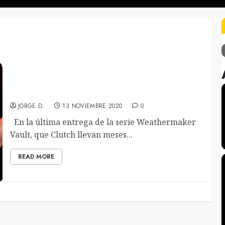
Clutch regraban tema con la colaboración de
Randy Blythe de Lamb Of God
JORGE D.
13 NOVIEMBRE 2020
0
En la última entrega de la serie Weathermaker
Vault, que Clutch llevan meses...
READ MORE