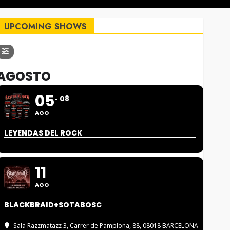
UPCOMING SHOWS
AGOSTO
05
08
AGO
LEYENDAS DEL ROCK
11
AGO
BLACKBRAID+SOTABOSC
Sala Razzmatazz 3
, Carrer de Pamplona, 88, 08018 BARCELONA