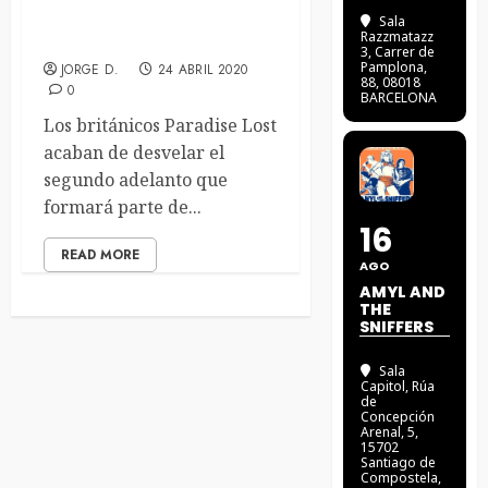
NUEVO ADELANTO DE
Sala
Razzmatazz
PARADISE LOST
3
, Carrer de
Pamplona,
JORGE D.
24 ABRIL 2020
88, 08018
0
BARCELONA
Los británicos Paradise Lost
acaban de desvelar el
segundo adelanto que
formará parte de...
16
READ MORE
AGO
AMYL AND
THE
SNIFFERS
Sala
Capitol
, Rúa
de
Concepción
Arenal, 5,
15702
Santiago de
Compostela,