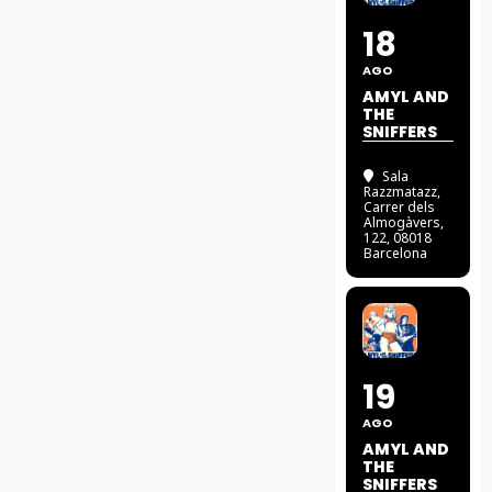
18
AGO
AMYL AND
THE
SNIFFERS
Sala
Razzmatazz
,
Carrer dels
Almogàvers,
122, 08018
Barcelona
19
AGO
AMYL AND
THE
SNIFFERS