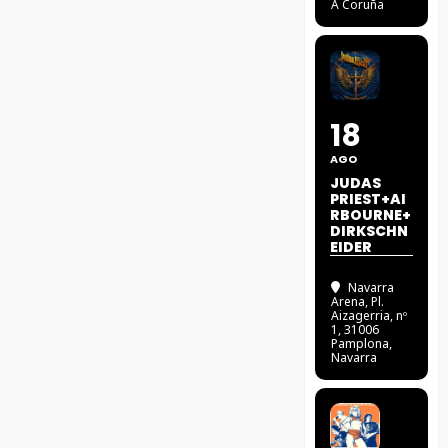
A Coruña
18
AGO
JUDAS
PRIEST+AI
RBOURNE+
DIRKSCHN
EIDER
Navarra
Arena
, Pl.
Aizagerria, nº
1, 31006
Pamplona,
Navarra