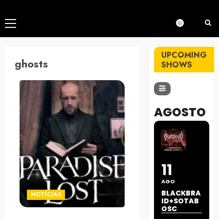
Menú
principal
UPCOMING
ghosts
SHOWS
AGOSTO
11
AGO
BLACKBRA
NOTÍCIAS
ID+SOTAB
OSC