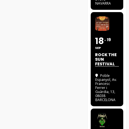
NAVARRA
18
19
SEP
ROCK THE
SUN
FESTIVAL
Poble
Espanyol
, Av.
Francesc
Ferrer i
Guàrdia, 13,
08038
BARCELONA