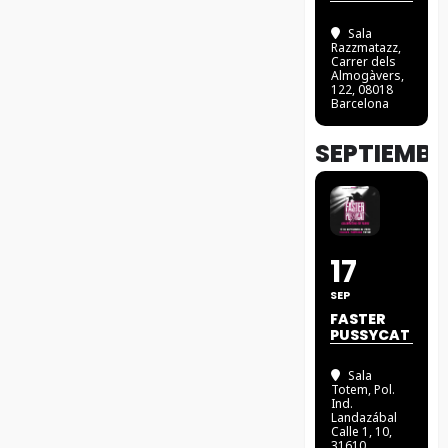
Sala
Razzmatazz
,
Carrer dels
Almogàvers,
122, 08018
Barcelona
SEPTIEMBR
17
SEP
FASTER
PUSSYCAT
Sala
Totem
, Pol.
Ind.
Landazábal
Calle 1, 10,
31610