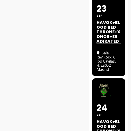
23
SEP
HAVOK+BL
OOD RED
THRONE+X
ONOR+ER
ADIKATED
Sala
ReviRock
, C.
los Cavilas,
4, 28052
Madrid
24
SEP
HAVOK+BL
OOD RED