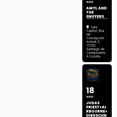
AGO
AMYL AND
THE
SNIFFERS
Sala
Capitol
, Rúa
de
Concepción
Arenal, 5,
15702
Santiago de
Compostela,
A Coruña
18
AGO
JUDAS
PRIEST+AI
RBOURNE+
DIRKSCHN