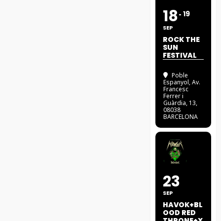
18
19
SEP
ROCK THE
SUN
FESTIVAL
Poble
Espanyol
, Av.
Francesc
Ferrer i
Guàrdia, 13,
08038
BARCELONA
23
SEP
HAVOK+BL
OOD RED
THRONE+X