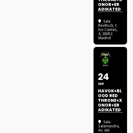
ONOR+ER
ADIKATED
Sala
ReviRock
, C.
los Cavilas,
4, 28052
Madrid
24
SEP
HAVOK+BL
OOD RED
THRONE+X
ONOR+ER
ADIKATED
Sala
Salamandra
,
Av. del