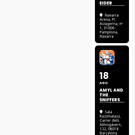
EIDER
Navarra
Arena
, Pl.
Aizagerria, nº
1, 31006
Pamplona,
Navarra
18
AGO
AMYL AND
THE
SNIFFERS
Sala
Razzmatazz
,
Carrer dels
Almogàvers,
122, 08018
Barcelona