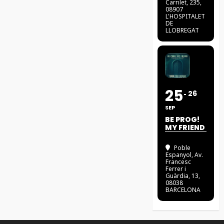
Carrilet, 235,
08907
L'HOSPITALET
DE
LLOBREGAT
25
26
SEP
BE PROG!
MY FRIEND
Poble
Espanyol
, Av.
Francesc
Ferrer i
Guàrdia, 13,
08038
BARCELONA