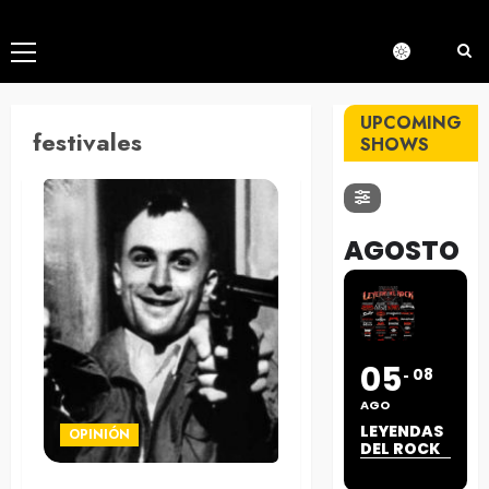
Menú
principal
UPCOMING
festivales
SHOWS
AGOSTO
05
08
AGO
LEYENDAS
OPINIÓN
DEL ROCK