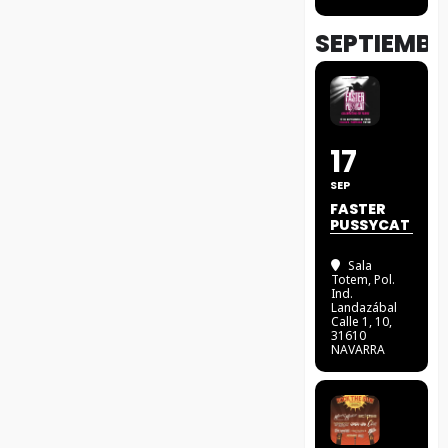
SEPTIEMBR
17
SEP
FASTER
PUSSYCAT
Sala
Totem
, Pol.
Ind.
Landazábal
Calle 1, 10,
31610
NAVARRA