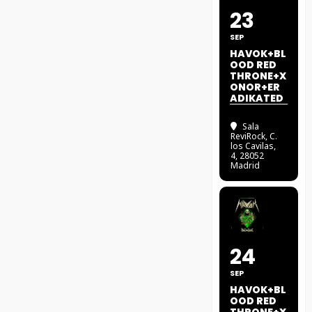
23
SEP
HAVOK+BL
OOD RED
THRONE+X
ONOR+ER
ADIKATED
Sala
ReviRock
, C.
los Cavilas,
4, 28052
Madrid
24
SEP
HAVOK+BL
OOD RED