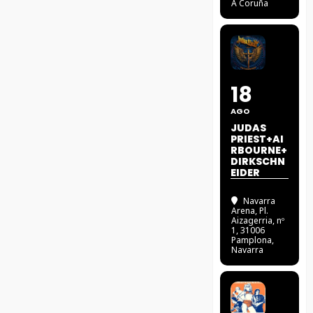
A Coruña
18
AGO
JUDAS
PRIEST+AI
RBOURNE+
DIRKSCHN
EIDER
Navarra
Arena
, Pl.
Aizagerria, nº
1, 31006
Pamplona,
Navarra