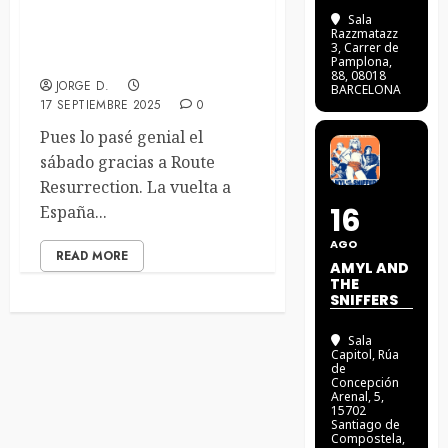
Smash Into Pieces + Fallen
Sala
Razzmatazz
At Dawn (13/09/25) Sala
3
, Carrer de
Nazca (Madrid)
Pamplona,
88, 08018
JORGE D.
BARCELONA
17 SEPTIEMBRE 2025
0
Pues lo pasé genial el
sábado gracias a Route
Resurrection. La vuelta a
16
España...
AGO
READ MORE
AMYL AND
THE
SNIFFERS
Sala
Capitol
, Rúa
de
Concepción
Arenal, 5,
15702
Santiago de
Compostela,