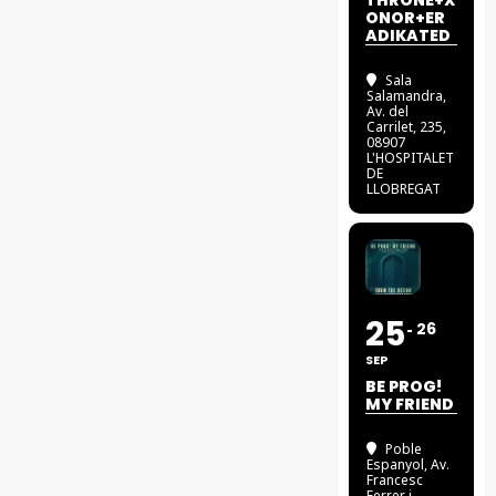
THRONE+X
ONOR+ER
ADIKATED
Sala
Salamandra
,
Av. del
Carrilet, 235,
08907
L'HOSPITALET
DE
LLOBREGAT
25
26
SEP
BE PROG!
MY FRIEND
Poble
Espanyol
, Av.
Francesc
Ferrer i