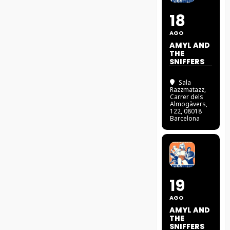
18
AGO
AMYL AND
THE
SNIFFERS
Sala
Razzmatazz
,
Carrer dels
Almogàvers,
122, 08018
Barcelona
19
AGO
AMYL AND
THE
SNIFFERS