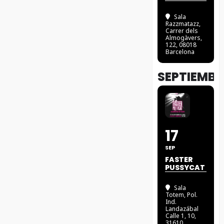
Sala
Razzmatazz
,
Carrer dels
Almogàvers,
122, 08018
Barcelona
SEPTIEMBR
17
SEP
FASTER
PUSSYCAT
Sala
Totem
, Pol.
Ind.
Landazábal
Calle 1, 10,
31610