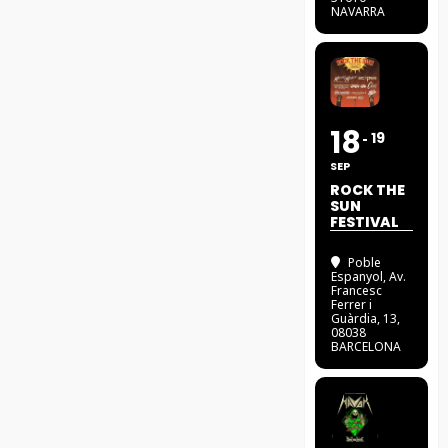
NAVARRA
18
19
SEP
ROCK THE
SUN
FESTIVAL
Poble
Espanyol
, Av.
Francesc
Ferrer i
Guàrdia, 13,
08038
BARCELONA