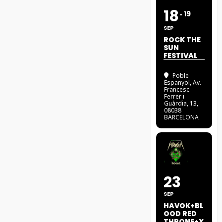
18
19
SEP
ROCK THE
SUN
FESTIVAL
Poble
Espanyol
, Av.
Francesc
Ferrer i
Guàrdia, 13,
08038
BARCELONA
23
SEP
HAVOK+BL
OOD RED
THRONE+X