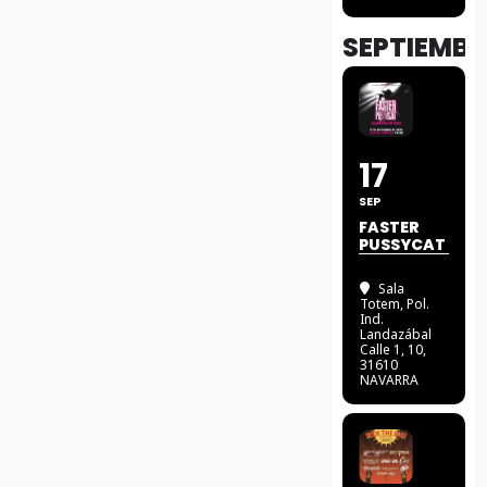
SEPTIEMBR
17
SEP
FASTER
PUSSYCAT
Sala
Totem
, Pol.
Ind.
Landazábal
Calle 1, 10,
31610
NAVARRA