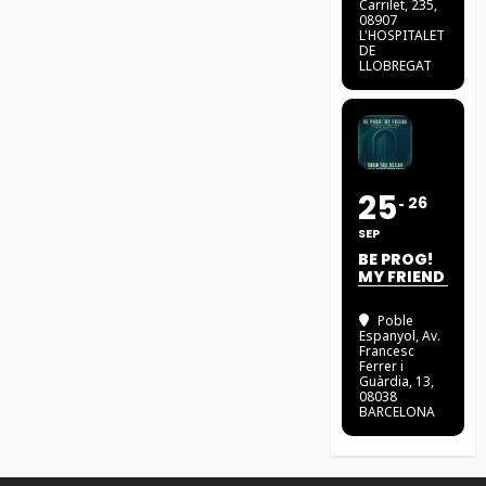
Carrilet, 235,
08907
L'HOSPITALET
DE
LLOBREGAT
25
26
SEP
BE PROG!
MY FRIEND
Poble
Espanyol
, Av.
Francesc
Ferrer i
Guàrdia, 13,
08038
BARCELONA