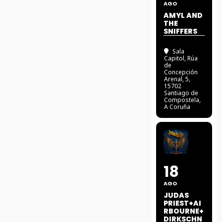
AGO
AMYL AND
THE
SNIFFERS
Sala
Capitol
, Rúa
de
Concepción
Arenal, 5,
15702
Santiago de
Compostela,
A Coruña
18
AGO
JUDAS
PRIEST+AI
RBOURNE+
DIRKSCHN