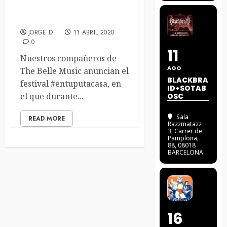
¿QUIÉN DIJO QUE NO
HABRÍA FESTIVALES?
JORGE D.
11 ABRIL 2020
0
11
Nuestros compañeros de
AGO
The Belle Music anuncian el
BLACKBRA
festival #entuputacasa, en
ID+SOTAB
el que durante...
OSC
Sala
READ MORE
Razzmatazz
3
, Carrer de
Pamplona,
88, 08018
BARCELONA
16