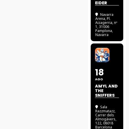
EIDER
Navarra
Arena
, Pl.
Aizagerria, nº
1, 31006
Pamplona,
Navarra
18
AGO
AMYL AND
THE
SNIFFERS
Sala
Razzmatazz
,
Carrer dels
Almogàvers,
122, 08018
Barcelona