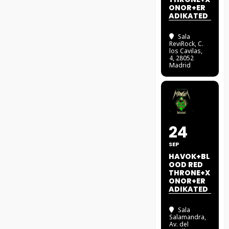
ONOR+ER
ADIKATED
Sala
ReviRock
, C.
los Cavilas,
4, 28052
Madrid
24
SEP
HAVOK+BL
OOD RED
THRONE+X
ONOR+ER
ADIKATED
Sala
Salamandra
,
Av. del