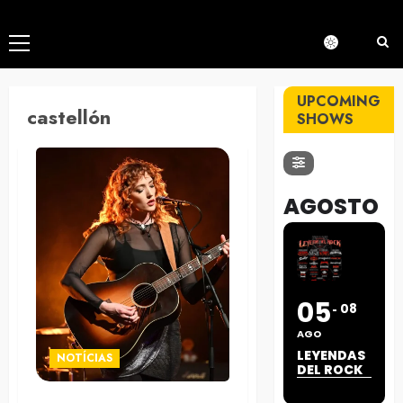
Menú
principal
UPCOMING
castellón
SHOWS
AGOSTO
05
08
AGO
LEYENDAS
NOTÍCIAS
DEL ROCK