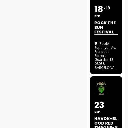
18
19
SEP
ROCK THE
SUN
FESTIVAL
Poble
Espanyol
, Av.
Francesc
Ferrer i
Guàrdia, 13,
08038
BARCELONA
23
SEP
HAVOK+BL
OOD RED
THRONE+X