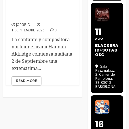
La musa country Hannah
Aldridge comienza una
extensa gira española
JORGE D.
11
1 SEPTIEMBRE 2025
0
La cantante y compositora
AGO
BLACKBRA
norteamericana Hannah
ID+SOTAB
Aldridge comienza mañana
OSC
2 de Septiembre una
Sala
extensísima...
Razzmatazz
3
, Carrer de
Pamplona,
READ MORE
88, 08018
BARCELONA
16