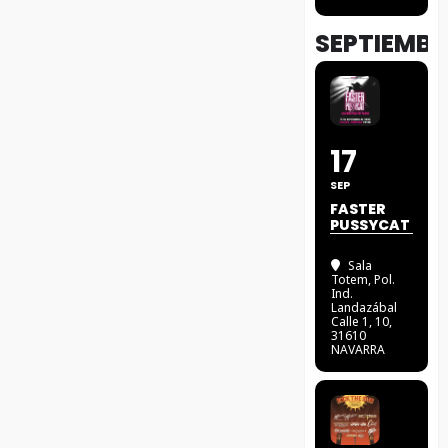
SEPTIEMBR
17
SEP
FASTER
PUSSYCAT
Sala
Totem
, Pol.
Ind.
Landazábal
Calle 1, 10,
31610
NAVARRA