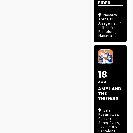
EIDER
Navarra
Arena
, Pl.
Aizagerria, nº
1, 31006
Pamplona,
Navarra
18
AGO
AMYL AND
THE
SNIFFERS
Sala
Razzmatazz
,
Carrer dels
Almogàvers,
122, 08018
Barcelona