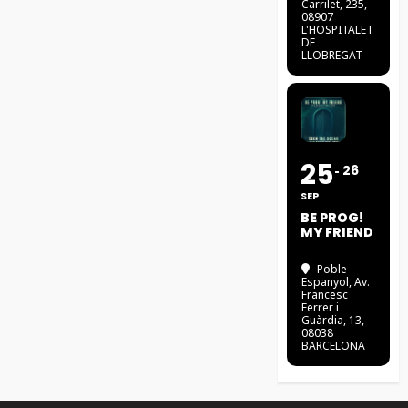
Carrilet, 235,
08907
L'HOSPITALET
DE
LLOBREGAT
25
26
SEP
BE PROG!
MY FRIEND
Poble
Espanyol
, Av.
Francesc
Ferrer i
Guàrdia, 13,
08038
BARCELONA