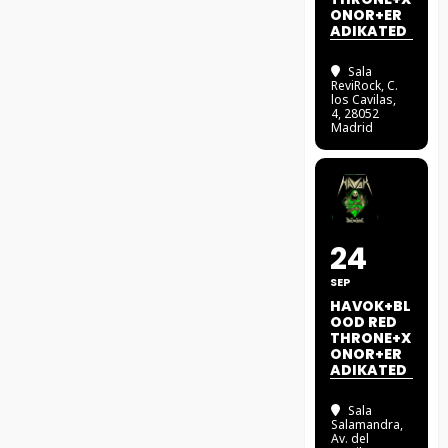
ONOR+ER
ADIKATED
Sala
ReviRock
, C.
los Cavilas,
4, 28052
Madrid
24
SEP
HAVOK+BL
OOD RED
THRONE+X
ONOR+ER
ADIKATED
Sala
Salamandra
,
Av. del