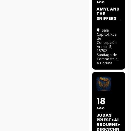
AGO
AMYL AND
THE
SNIFFERS
Sala
Capitol
, Rúa
de
Concepción
Arenal, 5,
15702
Santiago de
Compostela,
A Coruña
18
AGO
JUDAS
PRIEST+AI
RBOURNE+
DIRKSCHN