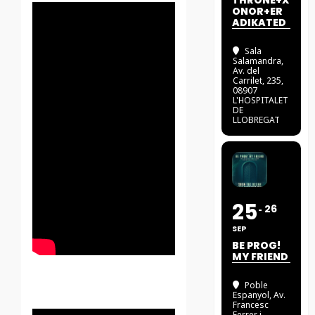
THRONE+X
ONOR+ER
ADIKATED
Sala
Salamandra
,
Av. del
Carrilet, 235,
08907
L'HOSPITALET
DE
LLOBREGAT
25
26
SEP
BE PROG!
MY FRIEND
Poble
Espanyol
, Av.
Francesc
Ferrer i