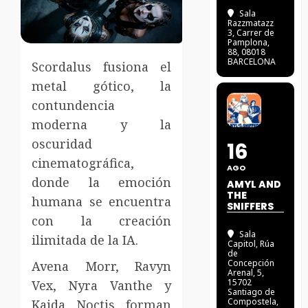
Sala
Razzmatazz
3
, Carrer de
Pamplona,
88, 08018
BARCELONA
Scordalus fusiona el
metal gótico, la
contundencia
moderna y la
oscuridad
16
cinematográfica,
AGO
donde la emoción
AMYL AND
THE
humana se encuentra
SNIFFERS
con la creación
Sala
ilimitada de la IA.
Capitol
, Rúa
de
Concepción
Avena Morr, Ravyn
Arenal, 5,
15702
Vex, Nyra Vanthe y
Santiago de
Compostela,
Kaida Noctis forman