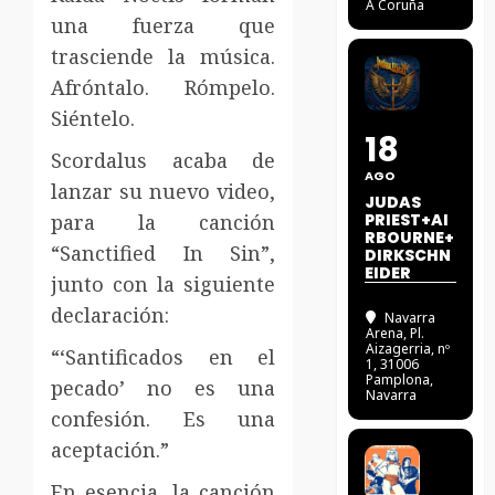
A Coruña
una fuerza que
trasciende la música.
Afróntalo. Rómpelo.
Siéntelo.
18
Scordalus acaba de
AGO
lanzar su nuevo video,
JUDAS
para la canción
PRIEST+AI
RBOURNE+
“Sanctified In Sin”,
DIRKSCHN
EIDER
junto con la siguiente
declaración:
Navarra
Arena
, Pl.
Aizagerria, nº
“‘Santificados en el
1, 31006
Pamplona,
pecado’ no es una
Navarra
confesión. Es una
aceptación.”
En esencia, la canción