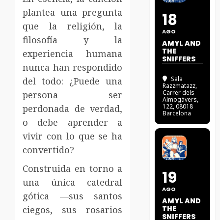
plantea una pregunta
18
que la religión, la
AGO
filosofía y la
AMYL AND
THE
experiencia humana
SNIFFERS
nunca han respondido
Sala
del todo: ¿Puede una
Razzmatazz
,
Carrer dels
persona ser
Almogàvers,
122, 08018
perdonada de verdad,
Barcelona
o debe aprender a
vivir con lo que se ha
convertido?
Construida en torno a
19
una única catedral
AGO
gótica —sus santos
AMYL AND
ciegos, sus rosarios
THE
SNIFFERS