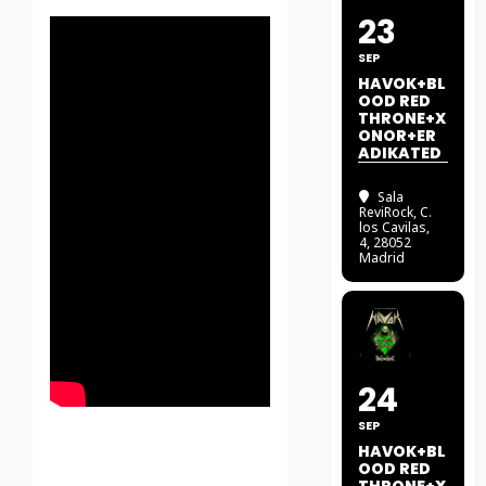
23
SEP
HAVOK+BL
OOD RED
THRONE+X
ONOR+ER
ADIKATED
Sala
ReviRock
, C.
los Cavilas,
4, 28052
Madrid
24
SEP
HAVOK+BL
OOD RED