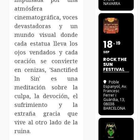
NAVARRA
atmósfera
cinematográfica, voces
devastadoras y un
mundo visual donde
18
cada estatua lleva los
19
ojos vendados y cada
SEP
ROCK THE
oración se convierte
SUN
en cenizas, 'Sanctified
FESTIVAL
In Sin' es una
Poble
meditación sobre la
Espanyol
, Av.
Francesc
culpa, la devoción, el
Ferrer i
Guàrdia, 13,
sufrimiento y la
08038
BARCELONA
extraña gracia que
vive al otro lado de la
ruina.