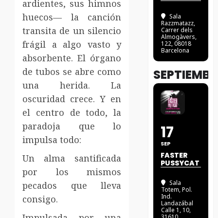
ardientes, sus himnos
huecos— la canción
Sala
Razzmatazz
,
transita de un silencio
Carrer dels
Almogàvers,
frágil a algo vasto y
122, 08018
Barcelona
absorbente. El órgano
de tubos se abre como
SEPTIEMBR
una herida. La
oscuridad crece. Y en
el centro de todo, la
paradoja que lo
17
impulsa todo:
SEP
FASTER
Un alma santificada
PUSSYCAT
por los mismos
Sala
pecados que lleva
Totem
, Pol.
Ind.
consigo.
Landazábal
Calle 1, 10,
Impulsada por una
31610