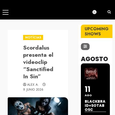
Menú
principal
UPCOMING
SHOWS
NOTÍCIAS
Scordalus
presenta el
AGOSTO
videoclip
“Sanctified
In Sin”
ALEX A.
11
9 JUNIO 2026
AGO
BLACKBRA
ID+SOTAB
OSC