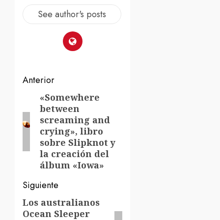
See author's posts
Navegación
Anterior
de
«Somewhere
Entrada
between
anterior:
entradas
screaming and
crying», libro
sobre Slipknot y
la creación del
álbum «Iowa»
Siguiente
Los australianos
Siguiente
Ocean Sleeper
entrada: