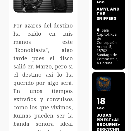
AGO
AMYL AND
THE
SNIFFERS
Por azares del destino
Sala
ha caído en mis
Capitol
, Rúa
de
manos este
Concepción
Arenal, 5,
"Ikonoklasta", algo
15702
Santiago de
tarde pues el disco
Compostela,
A Coruña
salió en Marzo, pero si
el destino así lo ha
querido por algo será.
En unos tiempos
18
extraños y convulsos
como los que vivimos,
AGO
Ruinas pueden ser la
JUDAS
PRIEST+AI
banda sonora ideal
RBOURNE+
DIRKSCHN