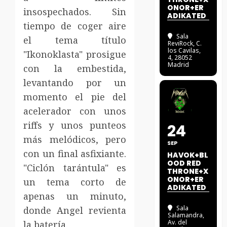
ONOR+ER
insospechados. Sin
ADIKATED
tiempo de coger aire
Sala
el tema título
ReviRock
, C.
los Cavilas,
"Ikonoklasta" prosigue
4, 28052
Madrid
con la embestida,
levantando por un
momento el pie del
acelerador con unos
riffs y unos punteos
24
más melódicos, pero
SEP
con un final asfixiante.
HAVOK+BL
OOD RED
"Ciclón tarántula" es
THRONE+X
ONOR+ER
un tema corto de
ADIKATED
apenas un minuto,
Sala
donde Angel revienta
Salamandra
,
Av. del
la batería.