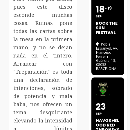
pues este disco
18
19
esconde muchas
SEP
cosas. Ruinas pone
ROCK THE
SUN
todas las cartas sobre
FESTIVAL
la mesa en la primera
Poble
mano, y no se dejan
Espanyol
, Av.
Francesc
nada en el tintero.
Ferrer i
Guàrdia, 13,
Arrancar con
08038
BARCELONA
"Trepanación" es toda
una declaración de
intenciones, sobrado
de potencia y mala
baba, nos ofrecen un
23
tema desquiciante
SEP
elevando la intensidad
HAVOK+BL
OOD RED
a límites
THRONE+X