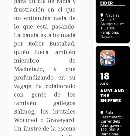
para un dia de rabia y
EIDER
frustración en el que
Navarra
no entiendes nada de
Arena
, Pl.
Aizagerria, nº
lo que está pasando.
1, 31006
Pamplona,
La banda está formada
Navarra
por Rober Bustabad,
quién fuera también
miembro de
Machetazo, y que
18
profundizando en su
AGO
vagaje ha colaborado
AMYL AND
con gente de los
THE
SNIFFERS
también gallegos
Balmog, los brutales
Sala
Razzmatazz
,
Wormed o Graveyard.
Carrer dels
Almogàvers,
Un ilustre de la escena
122, 08018
Barcelona