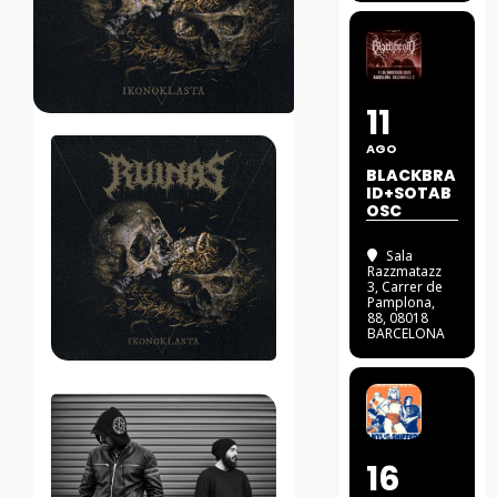
11
AGO
BLACKBRA
ID+SOTAB
OSC
Sala
Razzmatazz
3
, Carrer de
Pamplona,
88, 08018
BARCELONA
16