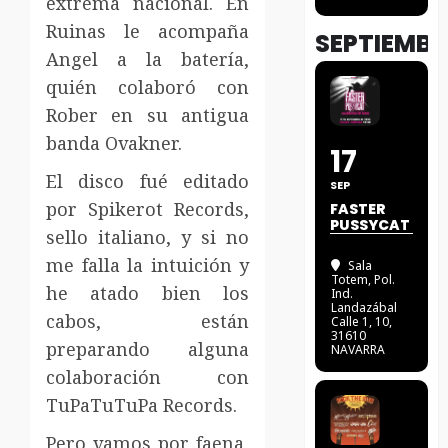
extrema nacional. En
Ruinas le acompaña
SEPTIEMBR
Angel a la batería,
quién colaboró con
Rober en su antigua
banda Ovakner.
17
El disco fué editado
SEP
por Spikerot Records,
FASTER
PUSSYCAT
sello italiano, y si no
me falla la intuición y
Sala
Totem
, Pol.
he atado bien los
Ind.
Landazábal
cabos, están
Calle 1, 10,
31610
preparando alguna
NAVARRA
colaboración con
TuPaTuTuPa Records.
Pero vamos por faena,