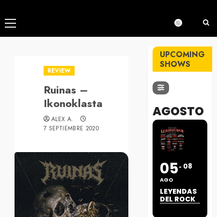
Menú
principal
UPCOMING
SHOWS
REVIEW
Ruinas –
Ikonoklasta
AGOSTO
ALEX A.
7 SEPTIEMBRE 2020
05
08
AGO
LEYENDAS
DEL ROCK