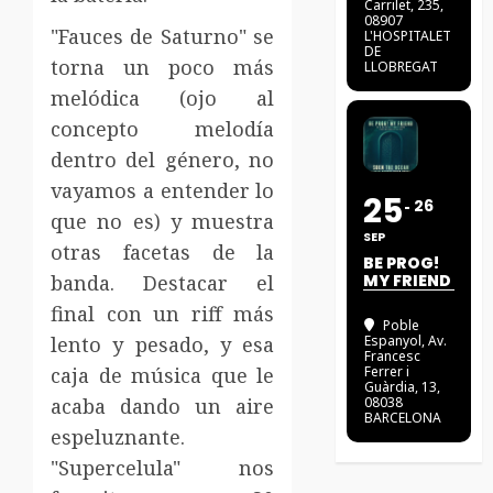
Carrilet, 235,
08907
"Fauces de Saturno" se
L'HOSPITALET
DE
torna un poco más
LLOBREGAT
melódica (ojo al
concepto melodía
dentro del género, no
vayamos a entender lo
25
26
que no es) y muestra
SEP
otras facetas de la
BE PROG!
banda. Destacar el
MY FRIEND
final con un riff más
Poble
lento y pesado, y esa
Espanyol
, Av.
Francesc
caja de música que le
Ferrer i
Guàrdia, 13,
acaba dando un aire
08038
BARCELONA
espeluznante.
"Supercelula" nos