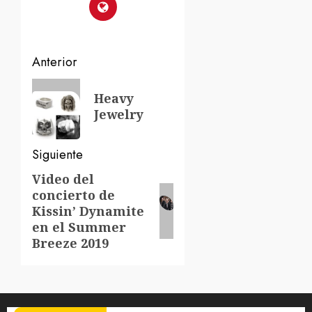
Navegación
Anterior
de
Entrada
Heavy
anterior:
entradas
Jewelry
Siguiente
Video del
Siguiente
concierto de
entrada:
Kissin’ Dynamite
en el Summer
Breeze 2019