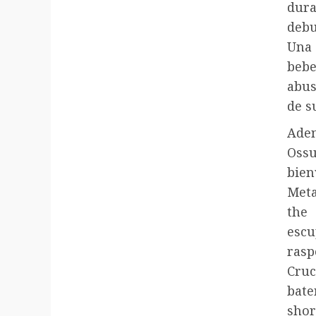
dura
debu
Una 
bebe
abus
de s
Ade
Oss
bien
Meta
the
escu
ras
Cruc
bate
shor