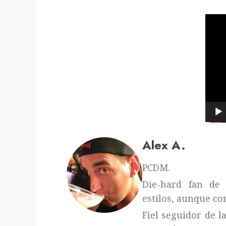
Repr
de
víde
Alex A.
PCDM.
Die-hard fan de 
estilos, aunque con
Fiel seguidor de l