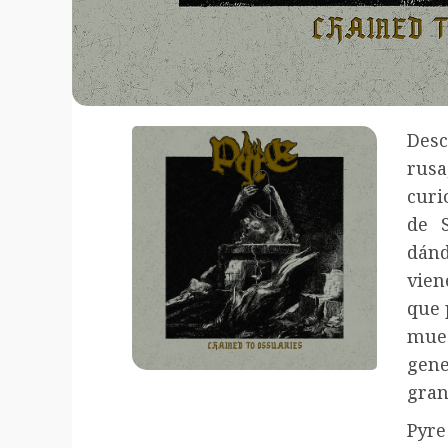
Desc
rusa
curi
de S
dán
vien
que 
mues
gene
gran
Pyr