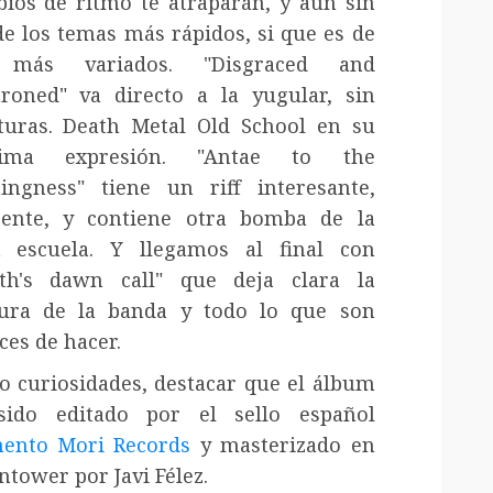
ios de ritmo te atraparán, y aún sin
de los temas más rápidos, si que es de
 más variados. "Disgraced and
roned" va directo a la yugular, sin
ituras. Death Metal Old School en su
ima expresión. "Antae to the
ingness" tiene un riff interesante,
rente, y contiene otra bomba de la
a escuela. Y llegamos al final con
th's dawn call" que deja clara la
ura de la banda y todo lo que son
ces de hacer.
 curiosidades, destacar que el álbum
sido editado por el sello español
ento Mori Records
y masterizado en
tower por Javi Félez.