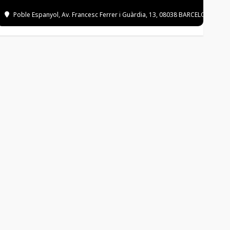
Poble Espanyol
, Av. Francesc Ferrer i Guàrdia, 13, 08038 BARCELONA