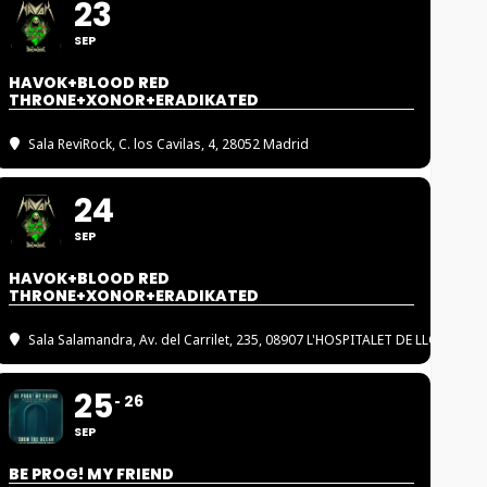
23
SEP
HAVOK+BLOOD RED
THRONE+XONOR+ERADIKATED
Sala ReviRock
, C. los Cavilas, 4, 28052 Madrid
24
SEP
HAVOK+BLOOD RED
THRONE+XONOR+ERADIKATED
Sala Salamandra
, Av. del Carrilet, 235, 08907 L'HOSPITALET DE LLOBREGA
25
26
SEP
BE PROG! MY FRIEND