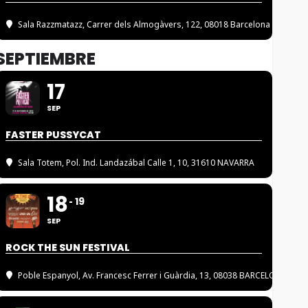
Sala Razzmatazz
, Carrer dels Almogàvers, 122, 08018 Barcelona
SEPTIEMBRE
17
SEP
FASTER PUSSYCAT
Sala Totem
, Pol. Ind. Landazábal Calle 1, 10, 31610 NAVARRA
18
19
SEP
ROCK THE SUN FESTIVAL
Poble Espanyol
, Av. Francesc Ferrer i Guàrdia, 13, 08038 BARCELONA