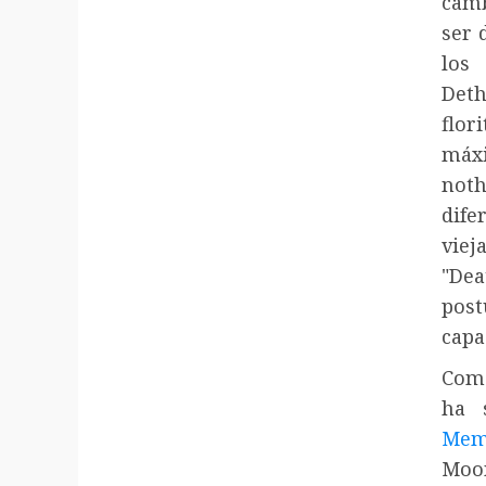
camb
ser 
los
Deth
flor
máx
noth
dife
viej
"Dea
post
capa
Como
ha 
Mem
Moon