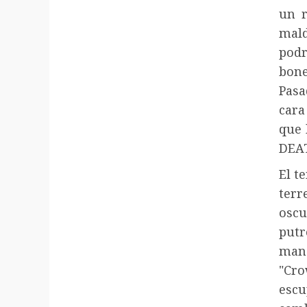
un r
mald
pod
bone
Pasa
cara
que 
DEAT
El t
terr
osc
putr
mano
"Cr
esc