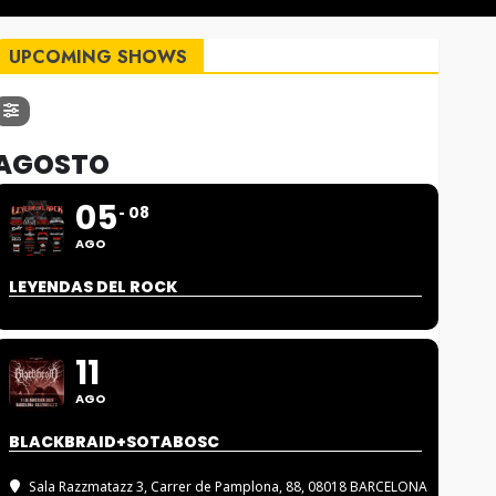
UPCOMING SHOWS
AGOSTO
05
08
AGO
LEYENDAS DEL ROCK
11
AGO
BLACKBRAID+SOTABOSC
Sala Razzmatazz 3
, Carrer de Pamplona, 88, 08018 BARCELONA