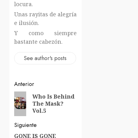
locura.
Unas rayitas de alegría
e ilusión.
Y como siempre
bastante cabezón.
See author's posts
Navegación
Anterior
de
Entrada
Who Is Behind
The Mask?
anterior:
entradas
Vol.5
Siguiente
GONE IS GONE
Siguiente