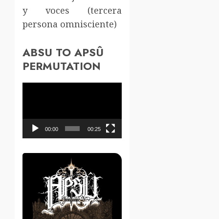
y voces (tercera
persona omnisciente)
ABSU TO APSÛ
PERMUTATION
Reproductor
de
vídeo
00:00
00:25