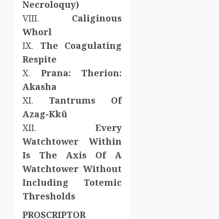
Necroloquy)
VIII.
Caliginous
Whorl
IX.
The Coagulating
Respite
X.
Prana: Therion:
Akasha
XI.
Tantrums Of
Azag-Kkû
XII.
Every
Watchtower Within
Is The Axis Of A
Watchtower Without
Including Totemic
Thresholds
PROSCRIPTOR