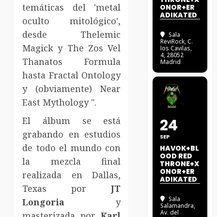
temáticas del 'metal
ONOR+ER
ADIKATED
oculto mitológico',
desde Thelemic
Sala
ReviRock
, C.
Magick y The Zos Vel
los Cavilas,
4, 28052
Thanatos Formula
Madrid
hasta Fractal Ontology
y (obviamente) Near
East Mythology ".
El álbum se está
24
grabando en estudios
SEP
de todo el mundo con
HAVOK+BL
OOD RED
la mezcla final
THRONE+X
ONOR+ER
realizada en Dallas,
ADIKATED
Texas por
JT
Sala
Longoria
y
Salamandra
,
Av. del
masterizada por
Karl