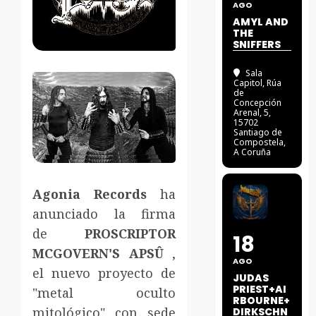
AGO
AMYL AND
THE
SNIFFERS
Sala
Capitol
, Rúa
de
Concepción
Arenal, 5,
15702
Santiago de
Compostela,
A Coruña
Agonia Records
ha
anunciado la firma
de
PROSCRIPTOR
18
MCGOVERN'S APSÛ
,
AGO
el nuevo proyecto de
JUDAS
PRIEST+AI
"metal oculto
RBOURNE+
mitológico" con sede
DIRKSCHN