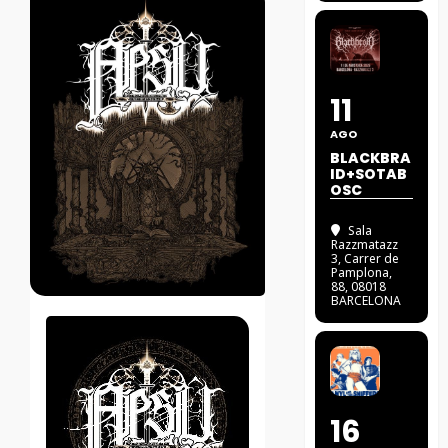
11
AGO
BLACKBRA
ID+SOTAB
OSC
Sala
Razzmatazz
3
, Carrer de
Pamplona,
88, 08018
BARCELONA
16