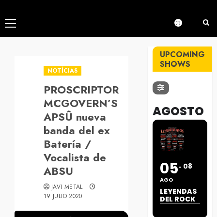
Menú
principal
UPCOMING
SHOWS
NOTÍCIAS
PROSCRIPTOR
MCGOVERN’S
AGOSTO
APSÛ nueva
banda del ex
Batería /
Vocalista de
05
08
ABSU
AGO
JAVI METAL
LEYENDAS
19 JULIO 2020
DEL ROCK