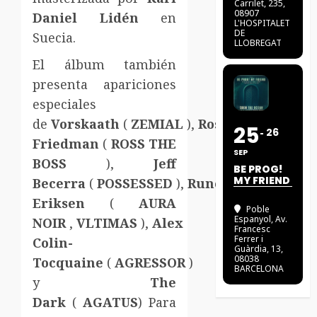
Carrilet, 235,
08907
Daniel Lidén
en
L'HOSPITALET
DE
Suecia.
LLOBREGAT
El álbum también
presenta apariciones
especiales
de
Vorskaath
(
ZEMIAL
),
Ross
25
26
Friedman
(
ROSS THE
SEP
BOSS
),
Jeff
BE PROG!
MY FRIEND
Becerra
(
POSSESSED
),
Rune
Eriksen
(
AURA
Poble
Espanyol
, Av.
NOIR
,
VLTIMAS
),
Alex
Francesc
Ferrer i
Colin-
Guàrdia, 13,
08038
Tocquaine
(
AGRESSOR
)
BARCELONA
y
The
Dark
(
AGATUS
) Para