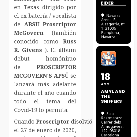
EIDER
en Texas dirigido por
el ex batería / vocalista
Navarra
Arena
, Pl.
de
ABSU
Proscriptor
Aizagerria, nº
1, 31006
McGovern
(también
Pamplona,
Navarra
conocido como
Russ
R. Givens
). El
álbum
debut homónimo
de
PROSCRIPTOR
18
MCGOVERN'S APSÛ
se
lanzará más adelante
AGO
AMYL AND
durante el año cuando
THE
todo el tema del
SNIFFERS
Covid-19 lo permita.
Sala
Razzmatazz
,
Cuando
Proscriptor
disolvió
ABSU
Carrer dels
Almogàvers,
el 27 de enero de 2020,
122, 08018
Barcelona