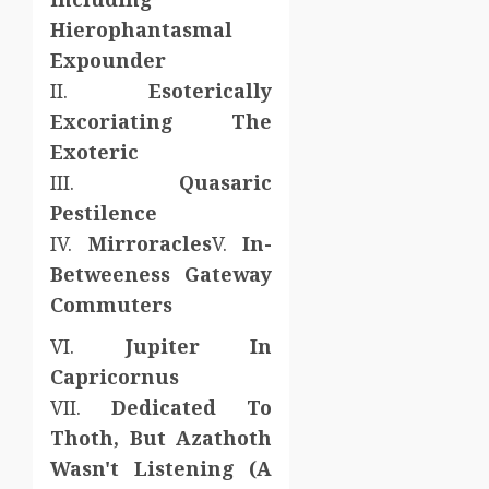
Hierophantasmal
Expounder
II.
Esoterically
Excoriating The
Exoteric
III.
Quasaric
Pestilence
IV.
Mirroracles
V.
In-
Betweeness Gateway
Commuters
VI.
Jupiter In
Capricornus
VII.
Dedicated To
Thoth, But Azathoth
Wasn't Listening (A