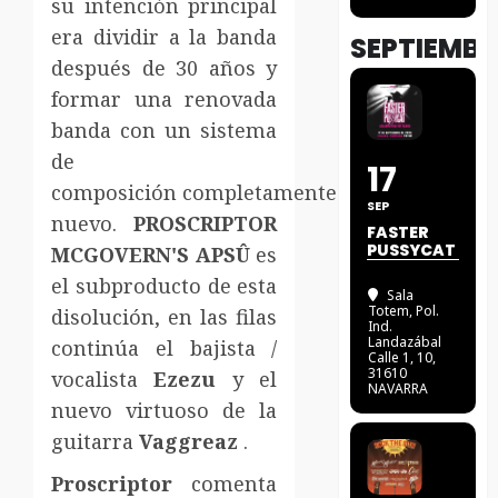
su intención principal
era dividir a la banda
SEPTIEMBR
después de 30 años y
formar una renovada
banda con un sistema
de
17
composición completamente
SEP
nuevo.
PROSCRIPTOR
FASTER
PUSSYCAT
MCGOVERN'S APSÛ
es
el subproducto de esta
Sala
Totem
, Pol.
disolución, en las filas
Ind.
Landazábal
continúa el bajista /
Calle 1, 10,
31610
vocalista
Ezezu
y el
NAVARRA
nuevo virtuoso de la
guitarra
Vaggreaz
.
Proscriptor
comenta