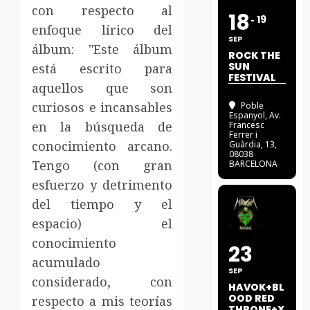
con respecto al
18
19
enfoque lírico del
SEP
álbum: "Este álbum
ROCK THE
SUN
está escrito para
FESTIVAL
aquellos que son
curiosos e incansables
Poble
Espanyol
, Av.
en la búsqueda de
Francesc
Ferrer i
conocimiento arcano.
Guàrdia, 13,
08038
Tengo (con gran
BARCELONA
esfuerzo y detrimento
del tiempo y el
espacio) el
conocimiento
23
acumulado
SEP
considerado, con
HAVOK+BL
OOD RED
respecto a mis teorías
THRONE+X