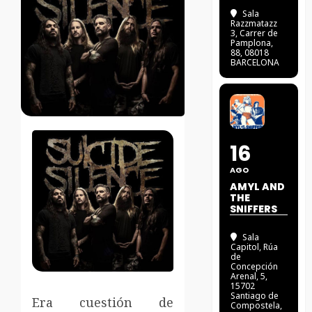
Sala
Razzmatazz
3
, Carrer de
Pamplona,
88, 08018
BARCELONA
16
AGO
AMYL AND
THE
SNIFFERS
Sala
Capitol
, Rúa
de
Concepción
Arenal, 5,
15702
Santiago de
Era cuestión de
Compostela,