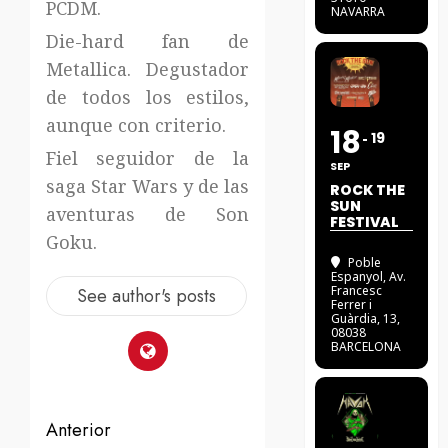
PCDM.
NAVARRA
Die-hard fan de
Metallica. Degustador
de todos los estilos,
aunque con criterio.
18
19
Fiel seguidor de la
SEP
saga Star Wars y de las
ROCK THE
SUN
aventuras de Son
FESTIVAL
Goku.
Poble
Espanyol
, Av.
Francesc
See author's posts
Ferrer i
Guàrdia, 13,
08038
BARCELONA
Navegación
Anterior