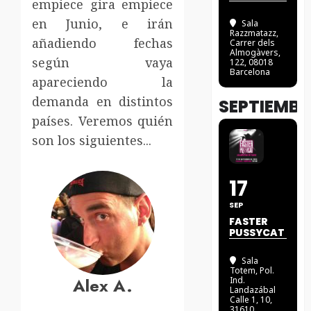
empiece gira empiece
en Junio, e irán
Sala
Razzmatazz
,
añadiendo fechas
Carrer dels
Almogàvers,
según vaya
122, 08018
Barcelona
apareciendo la
demanda en distintos
SEPTIEMBR
países. Veremos quién
son los siguientes...
17
SEP
FASTER
PUSSYCAT
Sala
Totem
, Pol.
Alex A.
Ind.
Landazábal
Calle 1, 10,
31610