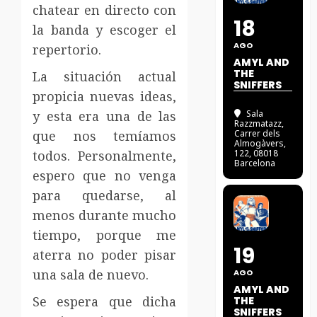
chatear en directo con
18
la banda y escoger el
AGO
repertorio.
AMYL AND
THE
La situación actual
SNIFFERS
propicia nuevas ideas,
y esta era una de las
Sala
Razzmatazz
,
que nos temíamos
Carrer dels
Almogàvers,
todos. Personalmente,
122, 08018
Barcelona
espero que no venga
para quedarse, al
menos durante mucho
tiempo, porque me
19
aterra no poder pisar
una sala de nuevo.
AGO
AMYL AND
Se espera que dicha
THE
SNIFFERS