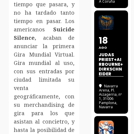
A Coruña
tiempo que pasara, y
no ha tardado tanto
tiempo en pasar. Los
americanos
Suicide
Silence,
acaban de
18
anunciar la primera
AGO
Gira Mundial Virtual.
JUDAS
PRIEST+AI
Gira mundial al uso,
RBOURNE+
DIRKSCHN
con sus entradas por
EIDER
ciudad limitada su
Navarra
venta
Arena
, Pl.
Aizagerria, nº
geográficamente, con
1, 31006
Pamplona,
su merchandising de
Navarra
gira para los que
asistan al concietro, y
hasta la posibilidad de