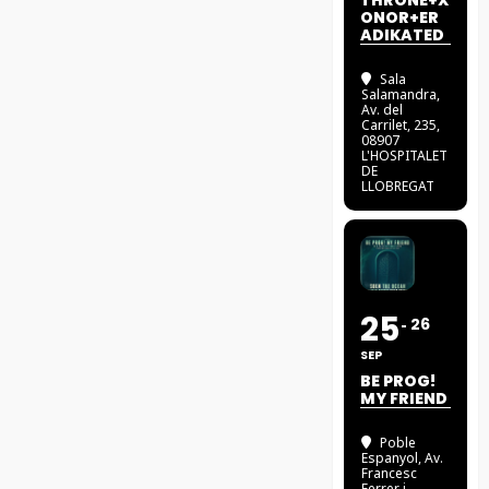
THRONE+X
ONOR+ER
ADIKATED
Sala
Salamandra
,
Av. del
Carrilet, 235,
08907
L'HOSPITALET
DE
LLOBREGAT
25
26
SEP
BE PROG!
MY FRIEND
Poble
Espanyol
, Av.
Francesc
Ferrer i