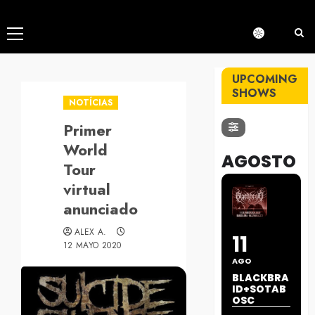
Menú
principal
UPCOMING
SHOWS
NOTÍCIAS
Primer
World
AGOSTO
Tour
virtual
anunciado
ALEX A.
11
12 MAYO 2020
AGO
BLACKBRA
ID+SOTAB
OSC