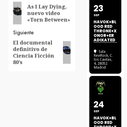
de
Entrada
23
As I Lay Dying,
nuevo video
anterior:
entradas
SEP
«Torn Between»
HAVOK+BL
OOD RED
THRONE+X
Siguiente
ONOR+ER
ADIKATED
El documental
Siguiente
definitivo de
entrada:
Sala
Ciencia Ficción
ReviRock
, C.
los Cavilas,
80’s
4, 28052
Madrid
24
SEP
HAVOK+BL
OOD RED