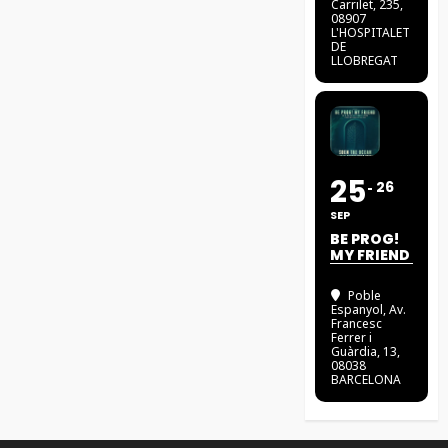
Carrilet, 235,
08907
L'HOSPITALET
DE
LLOBREGAT
25
26
SEP
BE PROG!
MY FRIEND
Poble
Espanyol
, Av.
Francesc
Ferrer i
Guàrdia, 13,
08038
BARCELONA