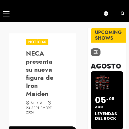
Menú
principal
UPCOMING
SHOWS
NOTÍCIAS
NECA
presenta
AGOSTO
su nueva
figura de
Iron
Maiden
05
08
ALEX A.
AGO
23 SEPTIEMBRE
2024
LEYENDAS
DEL ROCK