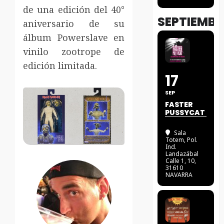
de una edición del 40°
SEPTIEMBR
aniversario de su
álbum Powerslave en
vinilo zootrope de
edición limitada.
17
SEP
FASTER
PUSSYCAT
Sala
Totem
, Pol.
Ind.
Landazábal
Calle 1, 10,
31610
NAVARRA