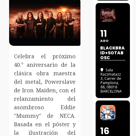
11
AGO
BLACKBRA
ID+SOTAB
Celebra el próximo
OSC
40.° aniversario de la
Sala
clásica obra maestra
Razzmatazz
3
, Carrer de
del metal, Powerslave
Pamplona,
88, 08018
de Iron Maiden, con el
BARCELONA
relanzamiento del
asombroso Eddie
"Mummy" de NECA.
Basada en el póster y
16
la ilustración del