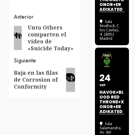
ONOR+ER
ADIKATED
Navegación
Anterior
Sala
ReviRock
, C.
de
Unto Others
Entrada
los Cavilas,
comparten el
4, 28052
anterior:
entradas
Madrid
video de
«Suicide Today»
Siguiente
Siguiente
Baja en las filas
24
de Corrosion of
entrada:
SEP
Conformity
HAVOK+BL
OOD RED
THRONE+X
ONOR+ER
ADIKATED
Sala
Salamandra
,
Av. del