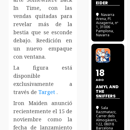
EIDER
In Time, con las
Navarra
vendas quitadas para
Arena
, Pl.
Aizagerria, nº
revelar más de la
1, 31006
Pamplona,
bestia que se esconde
Navarra
debajo. Reedición en
un nuevo empaque
con ventana.
La figura está
18
disponible
AGO
exclusivamente a
AMYL AND
través de
Target
.
THE
SNIFFERS
Iron Maiden anunció
Sala
recientemente el 15 de
Razzmatazz
,
Carrer dels
noviembre como la
Almogàvers,
122, 08018
fecha de lanzamiento
Barcelona