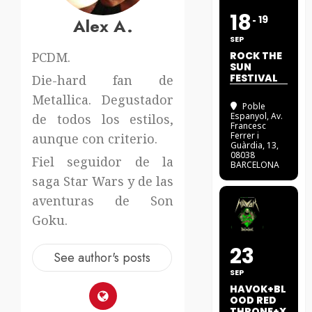
18
19
Alex A.
SEP
PCDM.
ROCK THE
SUN
FESTIVAL
Die-hard fan de
Metallica. Degustador
Poble
Espanyol
, Av.
de todos los estilos,
Francesc
Ferrer i
aunque con criterio.
Guàrdia, 13,
08038
Fiel seguidor de la
BARCELONA
saga Star Wars y de las
aventuras de Son
Goku.
23
See author's posts
SEP
HAVOK+BL
OOD RED
THRONE+X