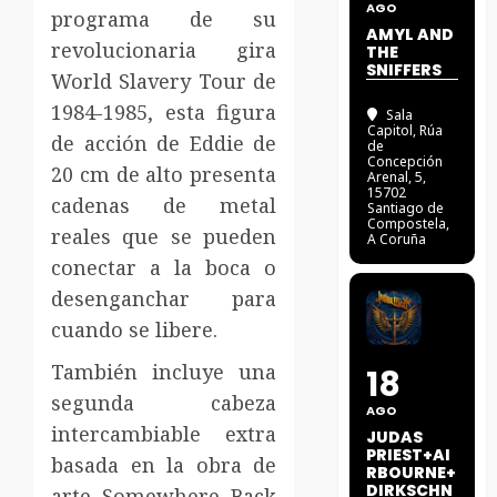
AGO
programa de su
AMYL AND
revolucionaria gira
THE
SNIFFERS
World Slavery Tour de
1984-1985, esta figura
Sala
Capitol
, Rúa
de acción de Eddie de
de
Concepción
20 cm de alto presenta
Arenal, 5,
15702
cadenas de metal
Santiago de
Compostela,
reales que se pueden
A Coruña
conectar a la boca o
desenganchar para
cuando se libere.
También incluye una
18
segunda cabeza
AGO
intercambiable extra
JUDAS
PRIEST+AI
basada en la obra de
RBOURNE+
DIRKSCHN
arte Somewhere Back