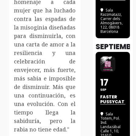
homenaje a cada
mujer que ha luchado
Sala
Razzmatazz
,
contra las espadas de
Carrer dels
Almogàvers,
la misoginia diseñadas
122, 08018
Barcelona
para disminuirla, con
una carta de amor a la
SEPTIEMBR
resiliencia y una
celebración de
envejecer, más fuerte,
más sabia e imposible
17
de disminuir. Más que
SEP
una continuación, es
FASTER
PUSSYCAT
una evolución. Con el
tiempo llega la
Sala
Totem
, Pol.
sabiduría, pero la
Ind.
Landazábal
rabia no tiene edad."
Calle 1, 10,
31610