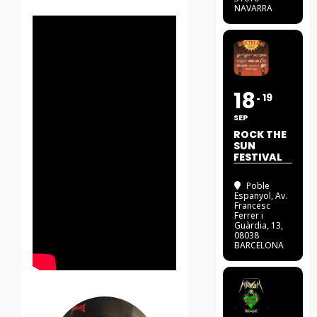
NAVARRA
18
19
SEP
ROCK THE
SUN
FESTIVAL
Poble
Espanyol
, Av.
Francesc
Ferrer i
Guàrdia, 13,
08038
BARCELONA