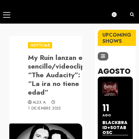
Menú
principal
UPCOMING
SHOWS
NOTÍCIAS
My Ruin lanzan el
sencillo/videoclip
AGOSTO
“The Audacity”:
“La ira no tiene
edad”
ALEX A.
11
1 DICIEMBRE 2025
AGO
BLACKBRA
ID+SOTAB
OSC