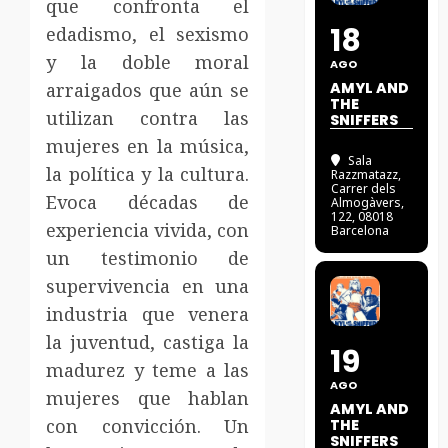
que confronta el
18
edadismo, el sexismo
y la doble moral
AGO
arraigados que aún se
AMYL AND
THE
utilizan contra las
SNIFFERS
mujeres en la música,
Sala
la política y la cultura.
Razzmatazz
,
Carrer dels
Evoca décadas de
Almogàvers,
122, 08018
experiencia vivida, con
Barcelona
un testimonio de
supervivencia en una
industria que venera
la juventud, castiga la
19
madurez y teme a las
AGO
mujeres que hablan
AMYL AND
con convicción. Un
THE
SNIFFERS