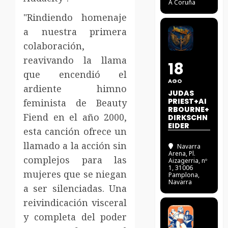
A Coruña
"Rindiendo homenaje
a nuestra primera
colaboración,
reavivando la llama
18
que encendió el
AGO
ardiente himno
JUDAS
PRIEST+AI
feminista de Beauty
RBOURNE+
Fiend en el año 2000,
DIRKSCHN
EIDER
esta canción ofrece un
llamado a la acción sin
Navarra
Arena
, Pl.
complejos para las
Aizagerria, nº
1, 31006
mujeres que se niegan
Pamplona,
Navarra
a ser silenciadas. Una
reivindicación visceral
y completa del poder