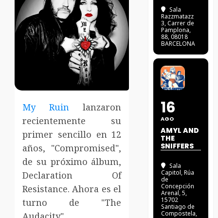
Sala
Razzmatazz
3
, Carrer de
Pamplona,
88, 08018
BARCELONA
16
My Ruin
lanzaron
recientemente su
AGO
AMYL AND
primer sencillo en 12
THE
SNIFFERS
años, "Compromised",
de su próximo álbum,
Sala
Capitol
, Rúa
Declaration Of
de
Concepción
Resistance. Ahora es el
Arenal, 5,
15702
turno de "The
Santiago de
Compostela,
Audacity".