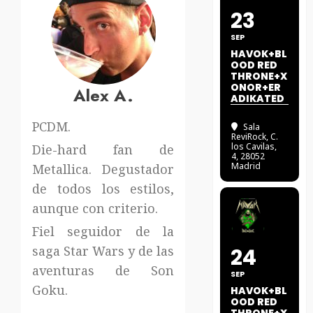
23
SEP
HAVOK+BL
OOD RED
THRONE+X
ONOR+ER
Alex A.
ADIKATED
PCDM.
Sala
ReviRock
, C.
los Cavilas,
Die-hard fan de
4, 28052
Madrid
Metallica. Degustador
de todos los estilos,
aunque con criterio.
Fiel seguidor de la
saga Star Wars y de las
24
aventuras de Son
SEP
Goku.
HAVOK+BL
OOD RED