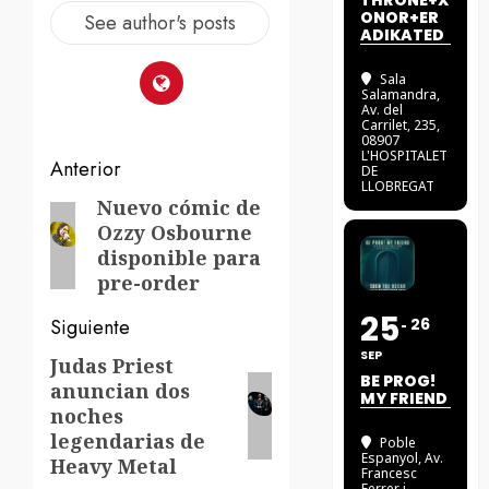
THRONE+X
ONOR+ER
See author's posts
ADIKATED
Sala
Salamandra
,
Av. del
Carrilet, 235,
08907
L'HOSPITALET
Navegación
Anterior
DE
LLOBREGAT
de
Nuevo cómic de
Entrada
Ozzy Osbourne
anterior:
entradas
disponible para
pre-order
25
Siguiente
26
SEP
Judas Priest
Siguiente
BE PROG!
anuncian dos
entrada:
MY FRIEND
noches
legendarias de
Poble
Espanyol
, Av.
Heavy Metal
Francesc
Ferrer i