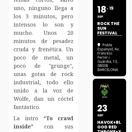
18
uno, ninguno llega a
19
los 3 minutos, pero
SEP
ROCK THE
intensos lo son y
SUN
mucho. Unos 20
FESTIVAL
minutos de pesadez
Poble
cruda y frenética. Un
Espanyol
, Av.
Francesc
poco de metal, un
Ferrer i
Guàrdia, 13,
poco de "grunge",
08038
BARCELONA
unas gotas de rock
industrial, todo ello
unido a la voz de
Wolfe, dan un cóctel
23
fantástico.
SEP
La intro “
To crawl
HAVOK+BL
inside
” con sus
OOD RED
THRONE+X