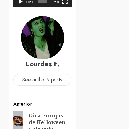
00:00
02:01
Lourdes F.
See author's posts
Navegación
Anterior
de
Entrada
Gira europea
de Helloween
anterior:
entradas
aplazada