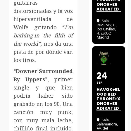
guitarras
ONOR+ER
ADIKATED
distorsionadas y la voz
hiperventilada de
Sala
ReviRock
, C.
Wolfe gritando “
I'm
los Cavilas,
4, 28052
bathing in the filth of
Madrid
the world”
, nos da una
pista de por dónde van
los tiros.
“
Downer Surrounded
24
By Uppers
”, primer
SEP
single y que bien
HAVOK+BL
OOD RED
podría haber sido
THRONE+X
grabado en los 90. Una
ONOR+ER
ADIKATED
canción muy punk,
con muy mala leche,
Sala
Salamandra
,
chillido final incluido.
Av. del