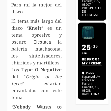
Carrilet, 235,
Para mí la mejor del
08907
L'HOSPITALET
disco.
DE
LLOBREGAT
El tema más largo del
disco “
Knelt
” es un
tema opresivo y
oscuro. Destaca la
25
26
batería machacona,
SEP
los sintetizadores,
BE PROG!
chirridos y martilleos.
MY FRIEND
Los
Type O Negative
Poble
del “
Origin of the
Espanyol
, Av.
Francesc
feces
” estarían
Ferrer i
Guàrdia, 13,
encantados con este
08038
BARCELONA
tema.
“
Nobody Wants to