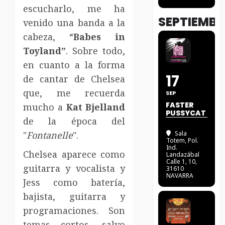
escucharlo, me ha
SEPTIEMBR
venido una banda a la
cabeza, “
Babes in
Toyland”
. Sobre todo,
en cuanto a la forma
17
de cantar de Chelsea
que, me recuerda
SEP
FASTER
mucho a
Kat Bjelland
PUSSYCAT
de la época del
"
Fontanelle
".
Sala
Totem
, Pol.
Ind.
Chelsea aparece como
Landazábal
Calle 1, 10,
guitarra y vocalista y
31610
NAVARRA
Jess como batería,
bajista, guitarra y
programaciones. Son
temas cortos, salvo