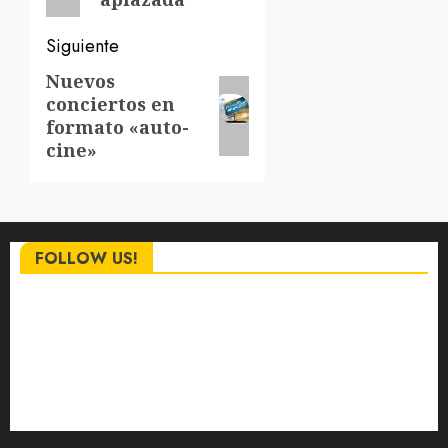
Siguiente
Nuevos
Siguiente
conciertos en
entrada:
formato «auto-
cine»
FOLLOW US!