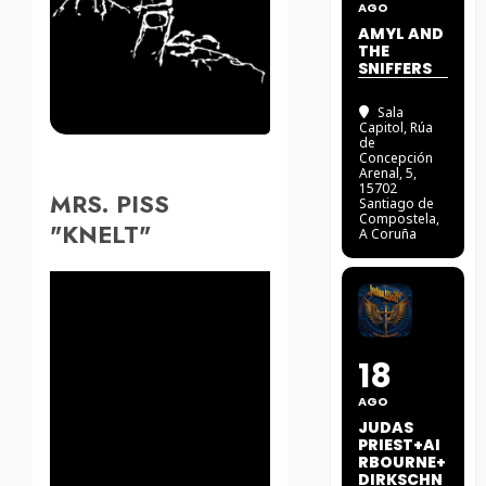
AGO
AMYL AND
THE
SNIFFERS
Sala
Capitol
, Rúa
de
Concepción
Arenal, 5,
15702
MRS. PISS
Santiago de
Compostela,
"KNELT"
A Coruña
18
AGO
JUDAS
PRIEST+AI
RBOURNE+
DIRKSCHN