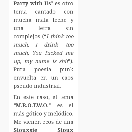
Party with Us
” es otro
tema cantado con
mucha mala leche y
una letra sin
complejos (“
I think too
much, I drink too
much, You fucked me
up, my name is shit
”).
Pura poesía punk
envuelta en un caos
pseudo industrial.
En este caso, el tema
“
M.B.O.T.W.O.
” es el
más gótico y melódico.
Me vienen ecos de una
Siouxsie Sioux