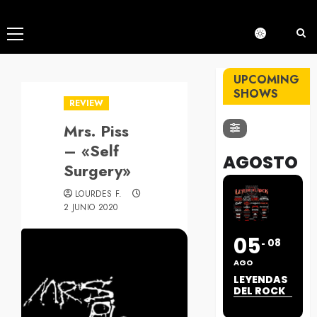
Menú
principal
UPCOMING
SHOWS
REVIEW
Mrs. Piss
– «Self
AGOSTO
Surgery»
LOURDES F.
2 JUNIO 2020
05
08
AGO
LEYENDAS
DEL ROCK