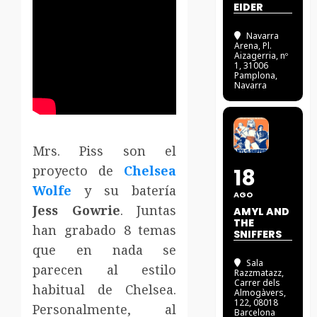
EIDER
Navarra
Arena
, Pl.
Aizagerria, nº
1, 31006
Pamplona,
Navarra
Mrs. Piss son el
proyecto de
Chelsea
18
Wolfe
y su batería
AGO
Jess Gowrie
. Juntas
AMYL AND
THE
han grabado 8 temas
SNIFFERS
que en nada se
Sala
parecen al estilo
Razzmatazz
,
Carrer dels
habitual de Chelsea.
Almogàvers,
122, 08018
Personalmente, al
Barcelona