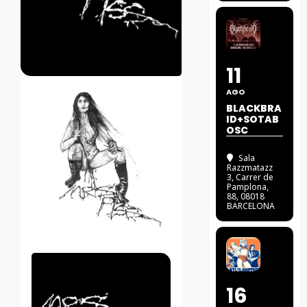
11
AGO
BLACKBRA
ID+SOTAB
OSC
Sala
Razzmatazz
3
, Carrer de
Pamplona,
88, 08018
BARCELONA
16