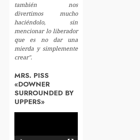
también nos
divertimos mucho
haciéndolo, sin
mencionar lo liberador
que es no dar una
mierda y simplemente
crear".
MRS. PISS
«DOWNER
SURROUNDED BY
UPPERS»
Reproductor
de
vídeo