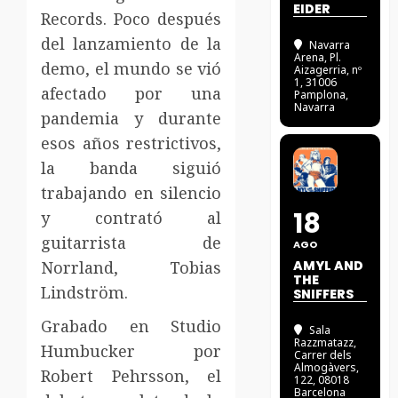
EIDER
Records. Poco después
del lanzamiento de la
Navarra
Arena
, Pl.
demo, el mundo se vió
Aizagerria, nº
1, 31006
afectado por una
Pamplona,
Navarra
pandemia y durante
esos años restrictivos,
la banda siguió
trabajando en silencio
18
y contrató al
guitarrista de
AGO
Norrland, Tobias
AMYL AND
THE
Lindström.
SNIFFERS
Grabado en Studio
Sala
Razzmatazz
,
Humbucker por
Carrer dels
Almogàvers,
Robert Pehrsson, el
122, 08018
Barcelona