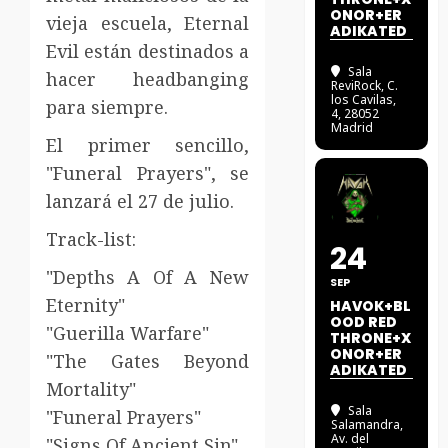
ONOR+ER
vieja escuela, Eternal
ADIKATED
Evil están destinados a
Sala
hacer headbanging
ReviRock
, C.
los Cavilas,
para siempre.
4, 28052
Madrid
El primer sencillo,
"Funeral Prayers", se
lanzará el 27 de julio.
Track-list:
24
"Depths A Of A New
SEP
Eternity"
HAVOK+BL
OOD RED
"Guerilla Warfare"
THRONE+X
ONOR+ER
"The Gates Beyond
ADIKATED
Mortality"
Sala
"Funeral Prayers"
Salamandra
,
Av. del
"Signs Of Ancient Sin"