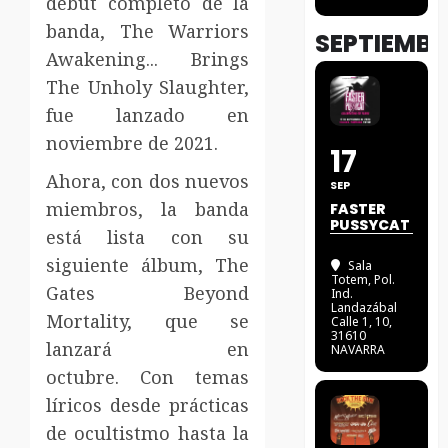
debut completo de la
banda, The Warriors
SEPTIEMBR
Awakening... Brings
The Unholy Slaughter,
fue lanzado en
noviembre de 2021.
17
Ahora, con dos nuevos
SEP
miembros, la banda
FASTER
PUSSYCAT
está lista con su
siguiente álbum, The
Sala
Totem
, Pol.
Gates Beyond
Ind.
Landazábal
Mortality, que se
Calle 1, 10,
31610
lanzará en
NAVARRA
octubre. Con temas
líricos desde prácticas
de ocultistmo hasta la