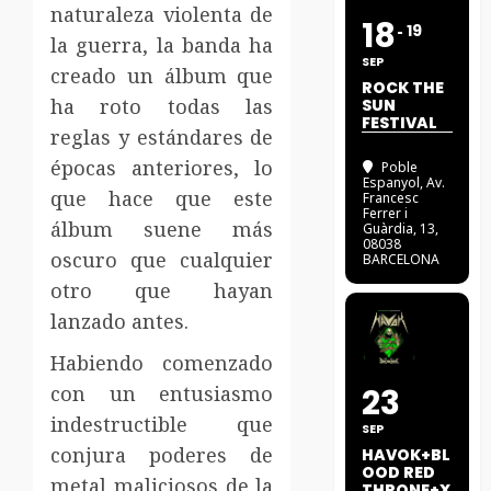
naturaleza violenta de
18
19
la guerra, la banda ha
SEP
creado un álbum que
ROCK THE
ha roto todas las
SUN
FESTIVAL
reglas y estándares de
épocas anteriores, lo
Poble
Espanyol
, Av.
que hace que este
Francesc
Ferrer i
álbum suene más
Guàrdia, 13,
08038
oscuro que cualquier
BARCELONA
otro que hayan
lanzado antes.
Habiendo comenzado
con un entusiasmo
23
indestructible que
SEP
conjura poderes de
HAVOK+BL
OOD RED
metal maliciosos de la
THRONE+X