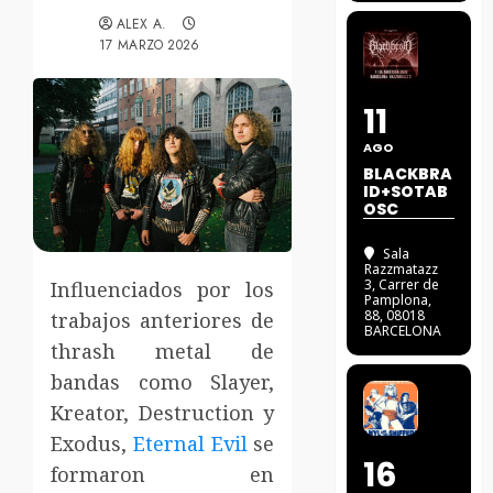
ALEX A.
17 MARZO 2026
11
AGO
BLACKBRA
ID+SOTAB
OSC
Sala
Razzmatazz
3
, Carrer de
Influenciados por los
Pamplona,
88, 08018
trabajos anteriores de
BARCELONA
thrash metal de
bandas como Slayer,
Kreator, Destruction y
Exodus,
Eternal Evil
se
16
formaron en