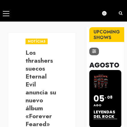
Menú
principal
UPCOMING
SHOWS
NOTÍCIAS
Los
thrashers
AGOSTO
suecos
Eternal
Evil
anuncia su
05
08
nuevo
AGO
álbum
LEYENDAS
«Forever
DEL ROCK
Feared»