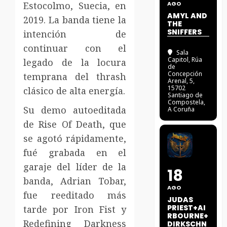
Estocolmo, Suecia, en
AGO
AMYL AND
2019. La banda tiene la
THE
SNIFFERS
intención de
continuar con el
Sala
Capitol
, Rúa
legado de la locura
de
Concepción
temprana del thrash
Arenal, 5,
15702
clásico de alta energía.
Santiago de
Compostela,
Su demo autoeditada
A Coruña
de Rise Of Death, que
se agotó rápidamente,
fué grabada en el
garaje del líder de la
18
banda, Adrian Tobar,
AGO
fue reeditado más
JUDAS
PRIEST+AI
tarde por Iron Fist y
RBOURNE+
Redefining Darkness
DIRKSCHN