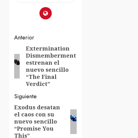
Navegación
Anterior
de
Extermination
Entrada
Dismemberment
anterior:
entradas
estrenan el
nuevo sencillo
“The Final
Verdict”
Siguiente
Exodus desatan
Siguiente
el caos con su
entrada:
nuevo sencillo
“Promise You
This”