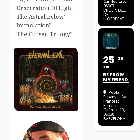
Carrilet, 235,
08907
"Desecration Of Light"
L'HOSPITALET
DE
"The Astral Below"
LLOBREGAT
"Immolation"
"The Cursed Trilogy"
25
26
SEP
BE PROG!
MY FRIEND
Poble
Espanyol
, Av.
Francesc
Ferrer i
Guàrdia, 13,
08038
BARCELONA