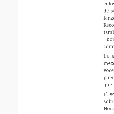
colo
de s
lan
Rec
tamb
Tuo
comp
La a
mez
voce
puen
que 
El v
sobr
Nois