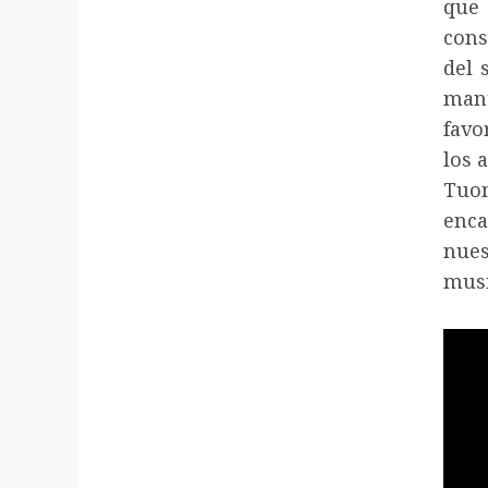
que
cons
del 
man
favo
los 
Tuom
enca
nue
musi