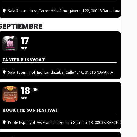
Sala Razzmatazz
, Carrer dels Almogàvers, 122, 08018 Barcelona
SEPTIEMBRE
17
SEP
FASTER PUSSYCAT
Sala Totem
, Pol. Ind. Landazábal Calle 1, 10, 31610 NAVARRA
18
19
SEP
ROCK THE SUN FESTIVAL
Poble Espanyol
, Av. Francesc Ferrer i Guàrdia, 13, 08038 BARCELONA