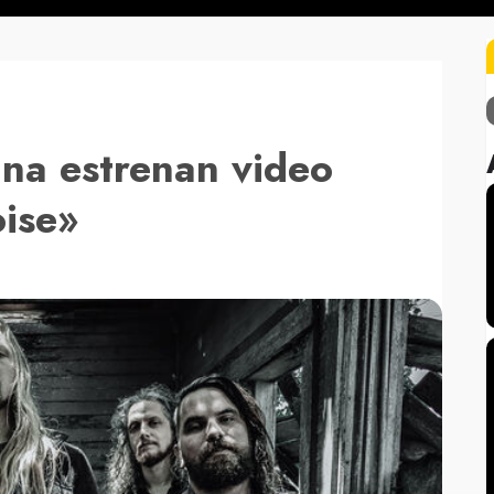
ana estrenan video
oise»