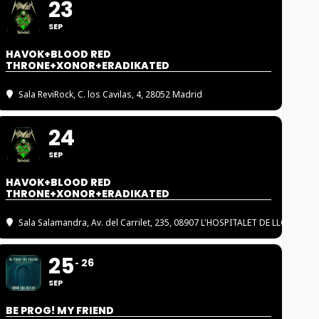
23
SEP
HAVOK+BLOOD RED
THRONE+XONOR+ERADIKATED
Sala ReviRock
, C. los Cavilas, 4, 28052 Madrid
24
SEP
HAVOK+BLOOD RED
THRONE+XONOR+ERADIKATED
Sala Salamandra
, Av. del Carrilet, 235, 08907 L'HOSPITALET DE LLOBREGA
25
26
SEP
BE PROG! MY FRIEND