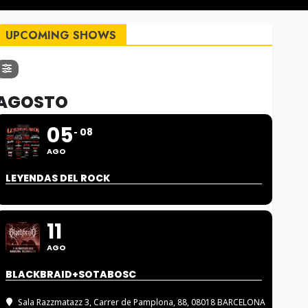
UPCOMING SHOWS
AGOSTO
05
08
AGO
LEYENDAS DEL ROCK
11
AGO
BLACKBRAID+SOTABOSC
Sala Razzmatazz 3
, Carrer de Pamplona, 88, 08018 BARCELONA