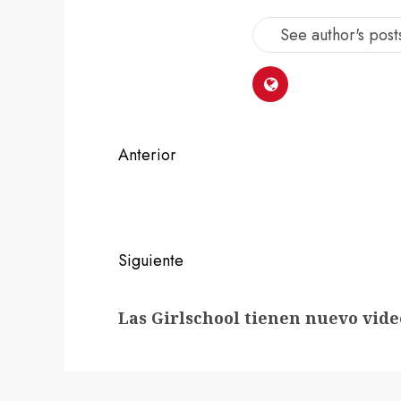
See author's post
Navegación
Anterior
de
Entrada
anterior:
entradas
Siguiente
Siguiente
Las Girlschool tienen nuevo vide
entrada: