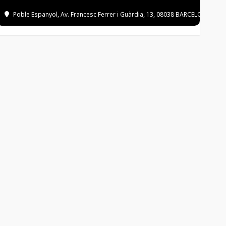
Poble Espanyol
, Av. Francesc Ferrer i Guàrdia, 13, 08038 BARCELONA