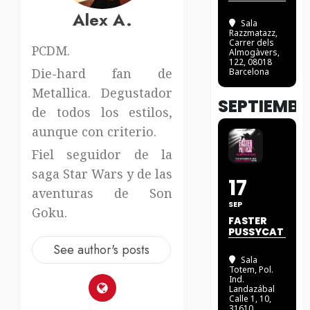
Alex A.
Sala
Razzmatazz
,
Carrer dels
PCDM.
Almogàvers,
122, 08018
Die-hard fan de
Barcelona
Metallica. Degustador
SEPTIEMBR
de todos los estilos,
aunque con criterio.
Fiel seguidor de la
saga Star Wars y de las
17
aventuras de Son
SEP
Goku.
FASTER
PUSSYCAT
See author's posts
Sala
Totem
, Pol.
Ind.
Landazábal
Calle 1, 10,
31610