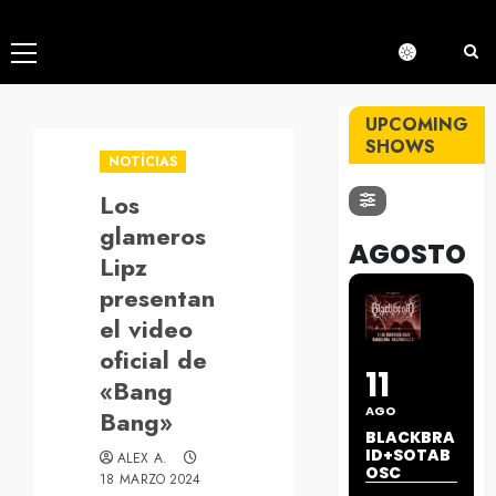
Menú
principal
UPCOMING
SHOWS
NOTÍCIAS
Los
glameros
AGOSTO
Lipz
presentan
el video
oficial de
11
«Bang
AGO
Bang»
BLACKBRA
ID+SOTAB
ALEX A.
OSC
18 MARZO 2024