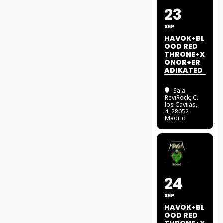
23
SEP
HAVOK+BL
OOD RED
THRONE+X
ONOR+ER
ADIKATED
Sala
ReviRock
, C.
los Cavilas,
4, 28052
Madrid
24
SEP
HAVOK+BL
OOD RED