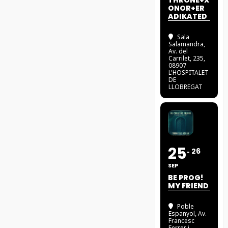
THRONE+X
ONOR+ER
ADIKATED
Sala
Salamandra
,
Av. del
Carrilet, 235,
08907
L'HOSPITALET
DE
LLOBREGAT
25
26
SEP
BE PROG!
MY FRIEND
Poble
Espanyol
, Av.
Francesc
Ferrer i