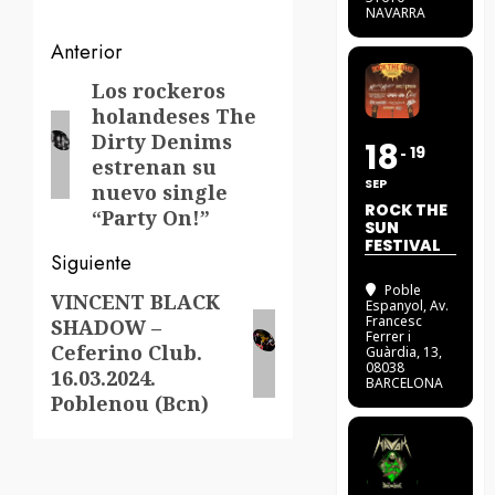
NAVARRA
Navegación
Anterior
de
Los rockeros
Entrada
holandeses The
anterior:
entradas
Dirty Denims
18
19
estrenan su
SEP
nuevo single
ROCK THE
“Party On!”
SUN
FESTIVAL
Siguiente
Poble
VINCENT BLACK
Siguiente
Espanyol
, Av.
Francesc
SHADOW –
entrada:
Ferrer i
Ceferino Club.
Guàrdia, 13,
08038
16.03.2024.
BARCELONA
Poblenou (Bcn)