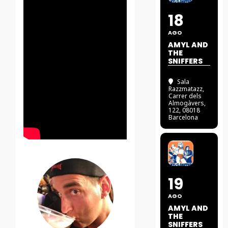
18
AGO
AMYL AND
THE
SNIFFERS
Sala
Razzmatazz
,
Carrer dels
Almogàvers,
122, 08018
Barcelona
19
AGO
AMYL AND
THE
SNIFFERS