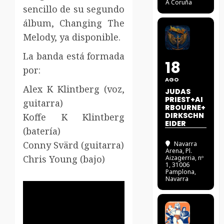
A Coruña
sencillo de su segundo
álbum, Changing The
Melody, ya disponible.
La banda está formada
18
por:
AGO
Alex K Klintberg (voz,
JUDAS
PRIEST+AI
guitarra)
RBOURNE+
DIRKSCHN
Koffe K Klintberg
EIDER
(batería)
Conny Svärd (guitarra)
Navarra
Arena
, Pl.
Chris Young (bajo)
Aizagerria, nº
1, 31006
Pamplona,
Navarra