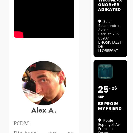
THRONE+X
ONOR+ER
ADIKATED
Sala
Salamandra
,
Av. del
Carrilet, 235,
08907
L'HOSPITALET
DE
LLOBREGAT
25
26
SEP
BE PROG!
Alex A.
MY FRIEND
Poble
PCDM.
Espanyol
, Av.
Francesc
Ferrer i