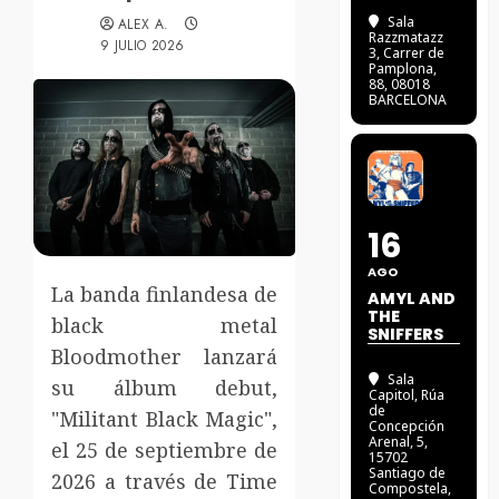
Sala
ALEX A.
Razzmatazz
9 JULIO 2026
3
, Carrer de
Pamplona,
88, 08018
BARCELONA
16
AGO
La banda finlandesa de
AMYL AND
THE
black metal
SNIFFERS
Bloodmother lanzará
Sala
su álbum debut,
Capitol
, Rúa
de
"Militant Black Magic",
Concepción
Arenal, 5,
el 25 de septiembre de
15702
Santiago de
2026 a través de Time
Compostela,