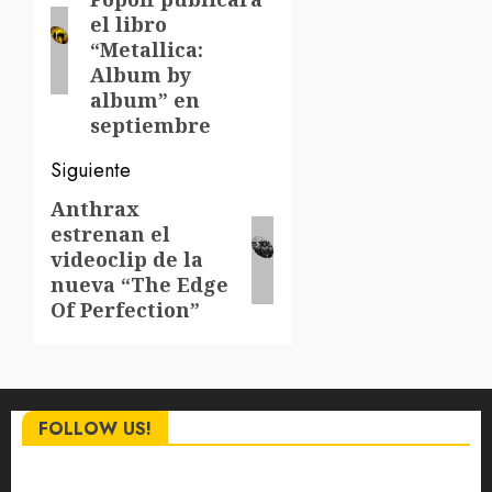
anterior:
entradas
el libro
“Metallica:
Album by
album” en
septiembre
Siguiente
Anthrax
Siguiente
estrenan el
entrada:
videoclip de la
nueva “The Edge
Of Perfection”
FOLLOW US!