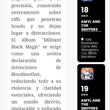
precisión, construido
18
enteramente sobre
AGO
riffs que penetran
AMYL AND
hondo y no dejan
THE
SNIFFERS
lugar a distracciones.
El álbum "Militant
Sala
Razzmatazz
,
Black Magic" se erige
Carrer dels
Almogàvers,
como una severa
122, 08018
Barcelona
declaración de
intenciones de
Bloodmother,
reduciendo todo a su
19
violencia y claridad
esenciales, ofreciendo
AGO
AMYL AND
un sonido directo,
THE
implacable y enfocado
SNIFFERS