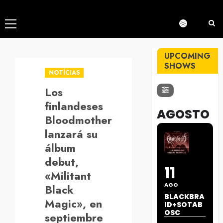
Menú
principal
UPCOMING
SHOWS
NOTÍCIAS
Los
finlandeses
AGOSTO
Bloodmother
lanzará su
álbum
debut,
11
«Militant
AGO
Black
BLACKBRA
Magic», en
ID+SOTAB
OSC
septiembre