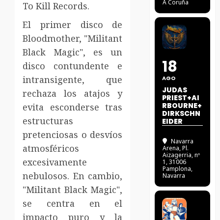
A Coruña
To Kill Records.
El primer disco de
Bloodmother, "Militant
Black Magic", es un
18
disco contundente e
intransigente, que
AGO
JUDAS
rechaza los atajos y
PRIEST+AI
RBOURNE+
evita esconderse tras
DIRKSCHN
estructuras
EIDER
pretenciosas o desvíos
Navarra
atmosféricos
Arena
, Pl.
Aizagerria, nº
excesivamente
1, 31006
Pamplona,
nebulosos. En cambio,
Navarra
"Militant Black Magic",
se centra en el
impacto puro y la