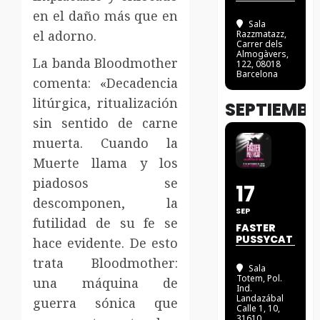
en el daño más que en
Sala
el adorno.
Razzmatazz
,
Carrer dels
Almogàvers,
La banda Bloodmother
122, 08018
Barcelona
comenta: «Decadencia
litúrgica, ritualización
SEPTIEMBR
sin sentido de carne
muerta. Cuando la
Muerte llama y los
piadosos se
17
descomponen, la
SEP
futilidad de su fe se
FASTER
PUSSYCAT
hace evidente. De esto
trata Bloodmother:
Sala
Totem
, Pol.
una máquina de
Ind.
Landazábal
guerra sónica que
Calle 1, 10,
31610