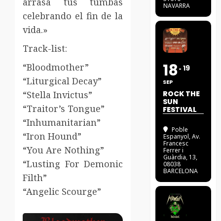
arrasa tus tumbas
NAVARRA
celebrando el fin de la
vida.»
Track-list:
18
“Bloodmother”
19
“Liturgical Decay”
SEP
“Stella Invictus”
ROCK THE
SUN
“Traitor’s Tongue”
FESTIVAL
“Inhumanitarian”
Poble
“Iron Hound”
Espanyol
, Av.
Francesc
“You Are Nothing”
Ferrer i
Guàrdia, 13,
“Lusting For Demonic
08038
BARCELONA
Filth”
“Angelic Scourge”