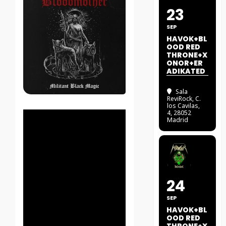
23
SEP
HAVOK+BL
OOD RED
THRONE+X
ONOR+ER
ADIKATED
Sala
ReviRock
, C.
los Cavilas,
4, 28052
Madrid
24
SEP
HAVOK+BL
OOD RED