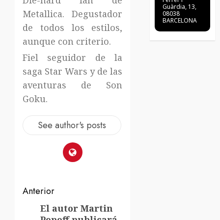
Die-hard fan de
Guàrdia, 13,
Metallica. Degustador
08038
BARCELONA
de todos los estilos,
aunque con criterio.
Fiel seguidor de la
saga Star Wars y de las
aventuras de Son
Goku.
See author's posts
Navegación
Anterior
de
El autor Martin
Entrada
Popoff publicará