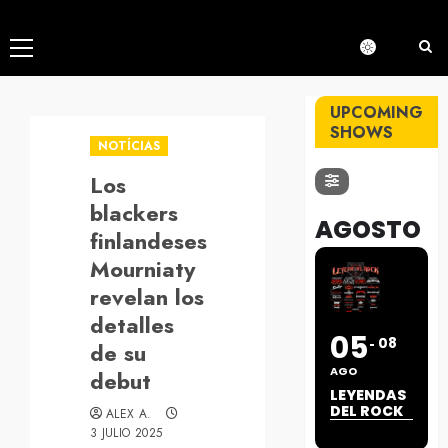
Menú
principal
UPCOMING
SHOWS
NOTÍCIAS
Los
blackers
AGOSTO
finlandeses
Mourniaty
revelan los
detalles
05
08
de su
AGO
debut
LEYENDAS
DEL ROCK
ALEX A.
3 JULIO 2025