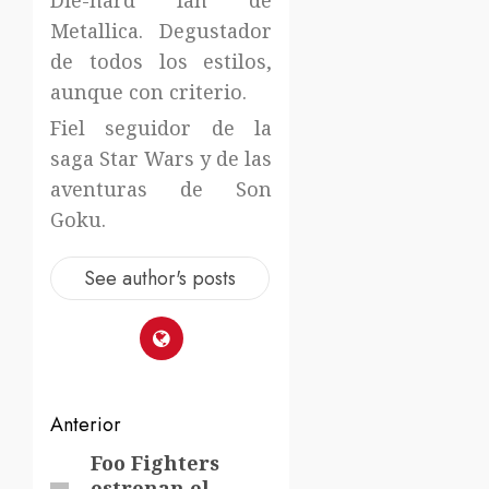
Die-hard fan de
Metallica. Degustador
de todos los estilos,
aunque con criterio.
Fiel seguidor de la
saga Star Wars y de las
aventuras de Son
Goku.
See author's posts
Navegación
Anterior
de
Foo Fighters
Entrada
estrenan el