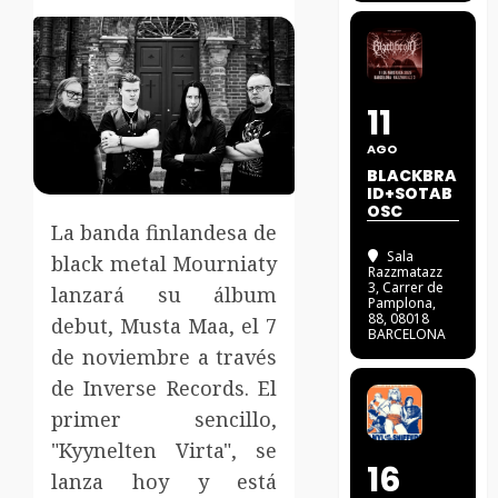
11
AGO
BLACKBRA
ID+SOTAB
OSC
La banda finlandesa de
Sala
black metal Mourniaty
Razzmatazz
3
, Carrer de
lanzará su álbum
Pamplona,
88, 08018
debut, Musta Maa, el 7
BARCELONA
de noviembre a través
de Inverse Records. El
primer sencillo,
"Kyynelten Virta", se
16
lanza hoy y está