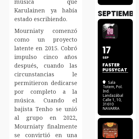
música que
Karulainen ya había
SEPTIEMBR
estado escribiendo.
Mourniaty comenzó
como un proyecto
17
latente en 2015. Cobró
impulso cinco años
SEP
después, cuando las
FASTER
PUSSYCAT
circunstancias le
permitieron dedicarse
Sala
Totem
, Pol.
por completo a la
Ind.
Landazábal
música. Cuando el
Calle 1, 10,
31610
bajista Tenho se unió
NAVARRA
al grupo en 2022,
Mourniaty finalmente
se convirtió en una