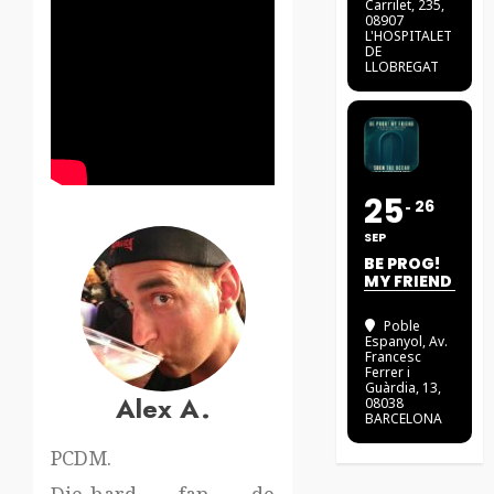
Carrilet, 235,
08907
L'HOSPITALET
DE
LLOBREGAT
25
26
SEP
BE PROG!
MY FRIEND
Poble
Espanyol
, Av.
Francesc
Ferrer i
Guàrdia, 13,
Alex A.
08038
BARCELONA
PCDM.