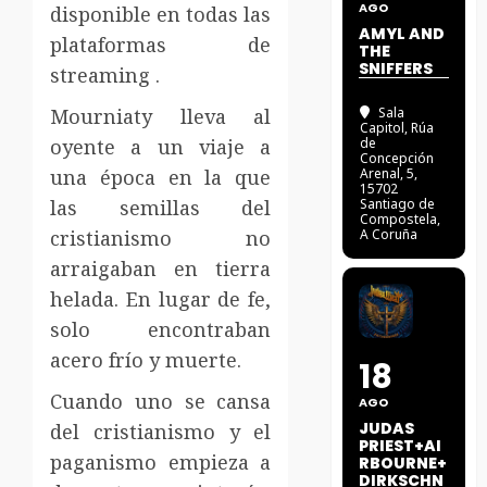
AGO
disponible en todas las
AMYL AND
plataformas de
THE
SNIFFERS
streaming .
Mourniaty lleva al
Sala
Capitol
, Rúa
oyente a un viaje a
de
Concepción
una época en la que
Arenal, 5,
15702
las semillas del
Santiago de
Compostela,
cristianismo no
A Coruña
arraigaban en tierra
helada. En lugar de fe,
solo encontraban
acero frío y muerte.
18
Cuando uno se cansa
AGO
JUDAS
del cristianismo y el
PRIEST+AI
paganismo empieza a
RBOURNE+
DIRKSCHN