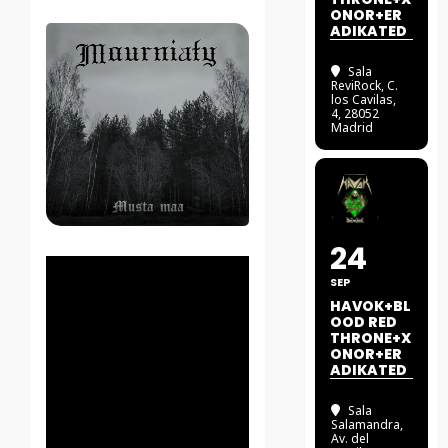
ONOR+ER
ADIKATED
Sala
ReviRock
, C.
los Cavilas,
4, 28052
Madrid
24
SEP
HAVOK+BL
OOD RED
THRONE+X
ONOR+ER
ADIKATED
Sala
Salamandra
,
Av. del