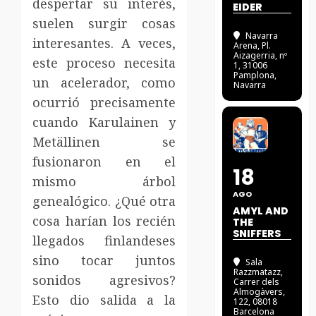
despertar su interés,
EIDER
suelen surgir cosas
Navarra
interesantes. A veces,
Arena
, Pl.
Aizagerria, nº
este proceso necesita
1, 31006
Pamplona,
un acelerador, como
Navarra
ocurrió precisamente
cuando Karulainen y
Metällinen se
fusionaron en el
18
mismo árbol
AGO
genealógico. ¿Qué otra
AMYL AND
cosa harían los recién
THE
SNIFFERS
llegados finlandeses
sino tocar juntos
Sala
Razzmatazz
,
sonidos agresivos?
Carrer dels
Almogàvers,
Esto dio salida a la
122, 08018
Barcelona