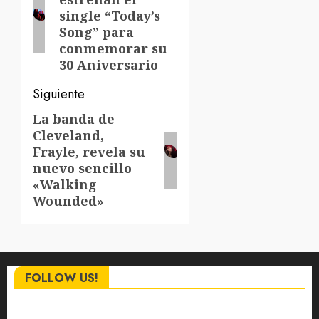
anterior:
entradas
single “Today’s
Song” para
conmemorar su
30 Aniversario
Siguiente
La banda de
Siguiente
Cleveland,
entrada:
Frayle, revela su
nuevo sencillo
«Walking
Wounded»
FOLLOW US!