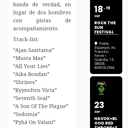
banda de verdad, en
18
19
lugar de dos hombres
SEP
con pistas de
ROCK THE
SUN
acompañamiento.
FESTIVAL
Track-list:
Poble
Espanyol
, Av.
“Ajan Saattama”
Francesc
Ferrer i
“Musta Maa”
Guàrdia, 13,
08038
“All Your Lies”
BARCELONA
“Aika Roudan”
“Shrines”
“Kyynelten Virta”
“Seventh Seal”
23
“A Son Of The Plague”
SEP
“Sodomia”
HAVOK+BL
“Pyhä On Valani”
OOD RED
THRONE+X