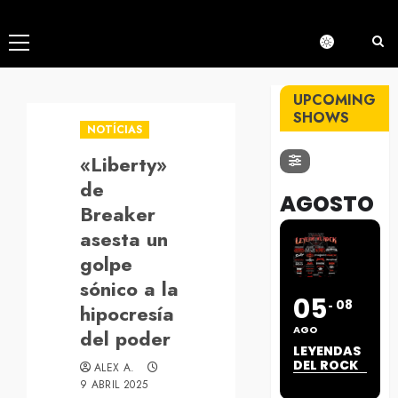
Menú
principal
UPCOMING
SHOWS
NOTÍCIAS
«Liberty»
de
AGOSTO
Breaker
asesta un
golpe
sónico a la
05
08
hipocresía
AGO
del poder
LEYENDAS
DEL ROCK
ALEX A.
9 ABRIL 2025