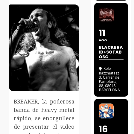
11
AGO
BLACKBRA
ID+SOTAB
OSC
Sala
Razzmatazz
3
, Carrer de
Pamplona,
88, 08018
BARCELONA
BREAKER, la poderosa
banda de heavy metal
rápido, se enorgullece
de presentar el video
16