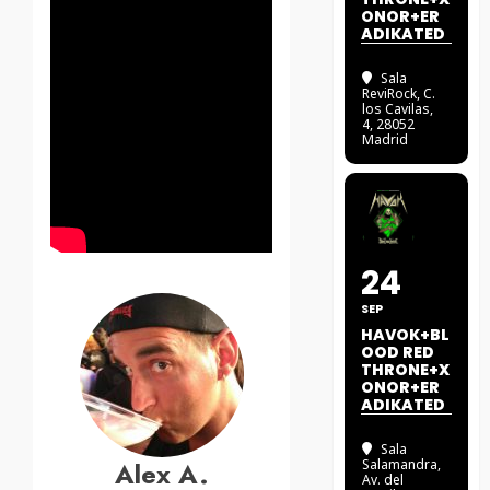
ONOR+ER
ADIKATED
Sala
ReviRock
, C.
los Cavilas,
4, 28052
Madrid
24
SEP
HAVOK+BL
OOD RED
THRONE+X
ONOR+ER
ADIKATED
Sala
Alex A.
Salamandra
,
Av. del