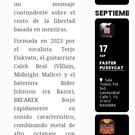
un mensaje
SEPTIEMBR
contundente sobre el
costo de la libertad
basada en mentiras.
Formada en 2023 por
17
el vocalista Terje
SEP
Fiskvatn, el guitarrista
FASTER
Caleb Beal (Villain,
PUSSYCAT
Midnight Malice) y el
Sala
baterista Rider
Totem
, Pol.
Ind.
Johnson (ex Razor),
Landazábal
Calle 1, 10,
BREAKER forjó
31610
NAVARRA
rápidamente su
sonido característico,
combinando metal de
alto octanaje con