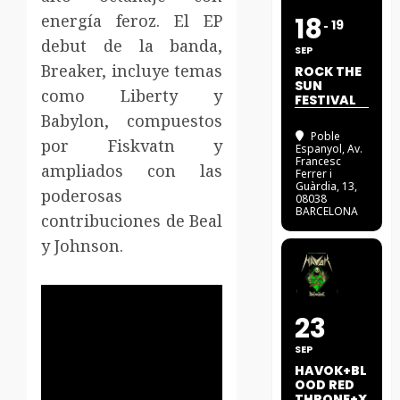
energía feroz. El EP
18
19
debut de la banda,
SEP
Breaker, incluye temas
ROCK THE
SUN
como Liberty y
FESTIVAL
Babylon, compuestos
Poble
por Fiskvatn y
Espanyol
, Av.
Francesc
ampliados con las
Ferrer i
Guàrdia, 13,
poderosas
08038
BARCELONA
contribuciones de Beal
y Johnson.
23
SEP
HAVOK+BL
OOD RED
THRONE+X