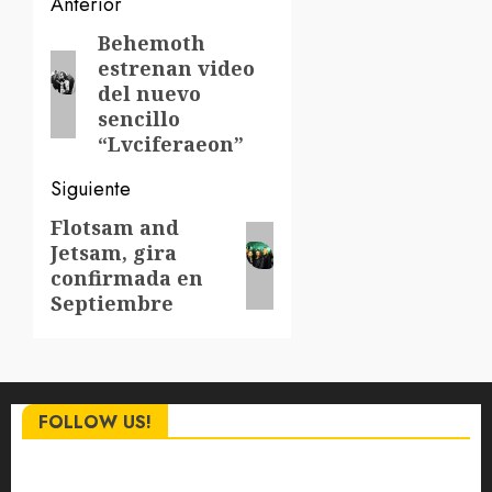
Navegación
Anterior
de
Behemoth
Entrada
estrenan video
anterior:
entradas
del nuevo
sencillo
“Lvciferaeon”
Siguiente
Flotsam and
Siguiente
Jetsam, gira
entrada:
confirmada en
Septiembre
FOLLOW US!