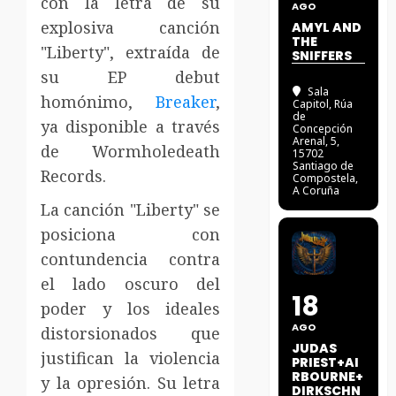
con la letra de su
AGO
explosiva canción
AMYL AND
THE
"Liberty", extraída de
SNIFFERS
su EP debut
Sala
homónimo,
Breaker
,
Capitol
, Rúa
de
ya disponible a través
Concepción
Arenal, 5,
de Wormholedeath
15702
Santiago de
Records.
Compostela,
A Coruña
La canción "Liberty" se
posiciona con
contundencia contra
el lado oscuro del
18
poder y los ideales
AGO
distorsionados que
JUDAS
justifican la violencia
PRIEST+AI
RBOURNE+
y la opresión. Su letra
DIRKSCHN