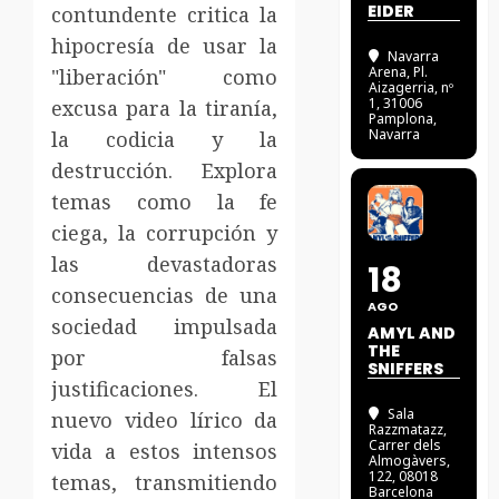
EIDER
contundente critica la
hipocresía de usar la
Navarra
Arena
, Pl.
"liberación" como
Aizagerria, nº
1, 31006
excusa para la tiranía,
Pamplona,
Navarra
la codicia y la
destrucción. Explora
temas como la fe
ciega, la corrupción y
las devastadoras
18
consecuencias de una
AGO
sociedad impulsada
AMYL AND
THE
por falsas
SNIFFERS
justificaciones. El
Sala
nuevo video lírico da
Razzmatazz
,
Carrer dels
vida a estos intensos
Almogàvers,
122, 08018
temas, transmitiendo
Barcelona