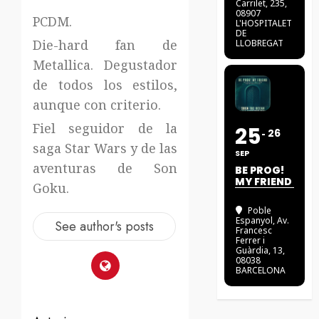
Carrilet, 235,
08907
PCDM.
L'HOSPITALET
DE
Die-hard fan de
LLOBREGAT
Metallica. Degustador
de todos los estilos,
aunque con criterio.
Fiel seguidor de la
25
26
saga Star Wars y de las
SEP
aventuras de Son
BE PROG!
MY FRIEND
Goku.
Poble
Espanyol
, Av.
See author's posts
Francesc
Ferrer i
Guàrdia, 13,
08038
BARCELONA