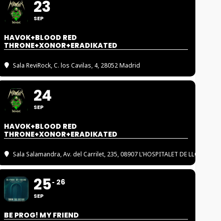
23
SEP
HAVOK+BLOOD RED
THRONE+XONOR+ERADIKATED
Sala ReviRock
, C. los Cavilas, 4, 28052 Madrid
24
SEP
HAVOK+BLOOD RED
THRONE+XONOR+ERADIKATED
Sala Salamandra
, Av. del Carrilet, 235, 08907 L'HOSPITALET DE LLOBREGA
25
26
SEP
BE PROG! MY FRIEND