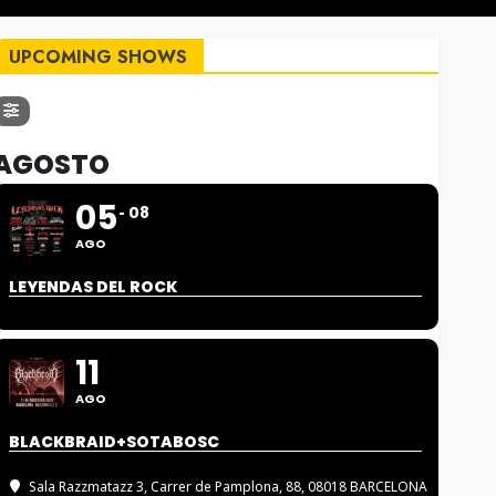
UPCOMING SHOWS
AGOSTO
05
08
AGO
LEYENDAS DEL ROCK
11
AGO
BLACKBRAID+SOTABOSC
Sala Razzmatazz 3
, Carrer de Pamplona, 88, 08018 BARCELONA