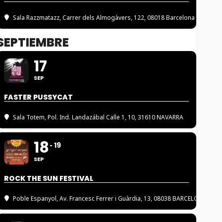
Sala Razzmatazz
, Carrer dels Almogàvers, 122, 08018 Barcelona
SEPTIEMBRE
17
SEP
FASTER PUSSYCAT
Sala Totem
, Pol. Ind. Landazábal Calle 1, 10, 31610 NAVARRA
18
19
SEP
ROCK THE SUN FESTIVAL
Poble Espanyol
, Av. Francesc Ferrer i Guàrdia, 13, 08038 BARCELONA