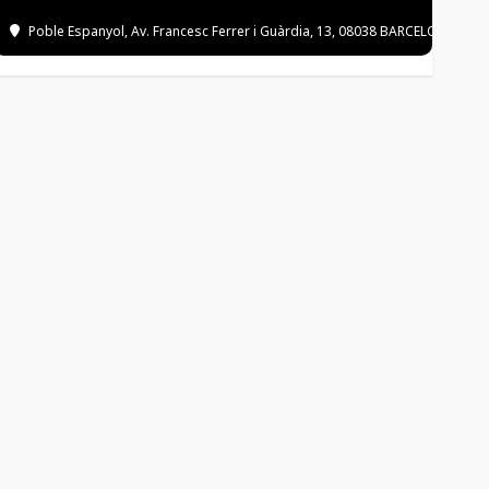
Poble Espanyol
, Av. Francesc Ferrer i Guàrdia, 13, 08038 BARCELONA