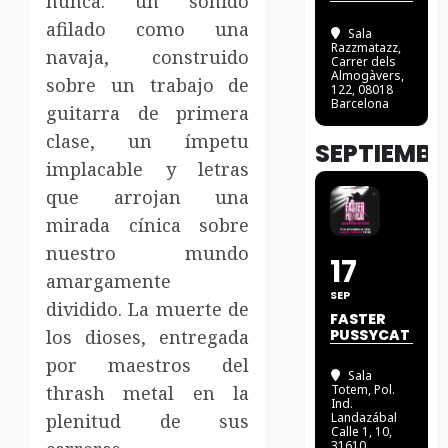
nunca: un sonido
afilado como una
Sala
Razzmatazz
,
navaja, construido
Carrer dels
Almogàvers,
sobre un trabajo de
122, 08018
Barcelona
guitarra de primera
clase, un ímpetu
SEPTIEMBR
implacable y letras
que arrojan una
mirada cínica sobre
nuestro mundo
17
amargamente
SEP
dividido. La muerte de
FASTER
los dioses, entregada
PUSSYCAT
por maestros del
Sala
thrash metal en la
Totem
, Pol.
Ind.
plenitud de sus
Landazábal
Calle 1, 10,
31610