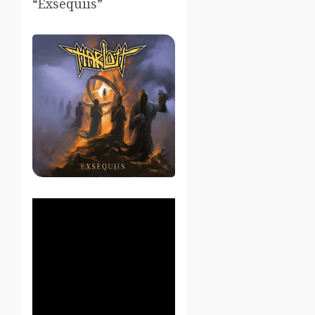
“Exsequiis”