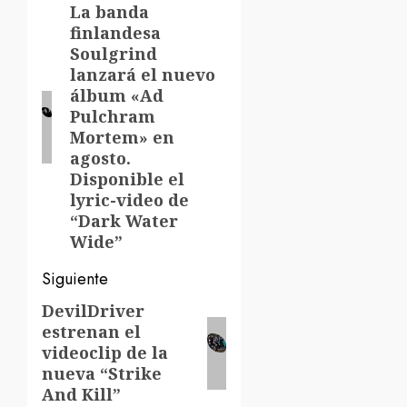
de
La banda
Entrada
finlandesa
anterior:
entradas
Soulgrind
lanzará el nuevo
álbum «Ad
Pulchram
Mortem» en
agosto.
Disponible el
lyric-video de
“Dark Water
Wide”
Siguiente
DevilDriver
Siguiente
estrenan el
entrada:
videoclip de la
nueva “Strike
And Kill”