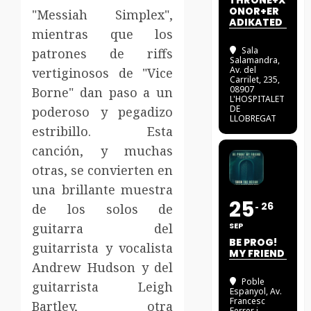
THRONE+X
ONOR+ER
"Messiah Simplex",
ADIKATED
mientras que los
Sala
patrones de riffs
Salamandra
,
Av. del
vertiginosos de "Vice
Carrilet, 235,
08907
Borne" dan paso a un
L'HOSPITALET
DE
poderoso y pegadizo
LLOBREGAT
estribillo. Esta
canción, y muchas
otras, se convierten en
una brillante muestra
25
26
de los solos de
guitarra del
SEP
BE PROG!
guitarrista y vocalista
MY FRIEND
Andrew Hudson y del
Poble
guitarrista Leigh
Espanyol
, Av.
Francesc
Bartley, otra
Ferrer i