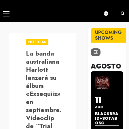
Menú
principal
UPCOMING
SHOWS
NOTÍCIAS
La banda
australiana
AGOSTO
Harlott
lanzará su
álbum
«Exsequiis»
11
en
AGO
septiembre.
BLACKBRA
Videoclip
ID+SOTAB
OSC
de “Trial