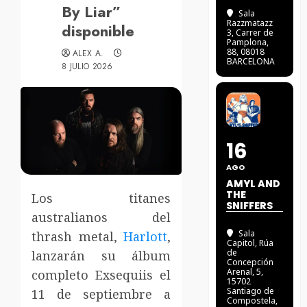
By Liar”
Sala
Razzmatazz
disponible
3
, Carrer de
Pamplona,
88, 08018
ALEX A.
BARCELONA
8 JULIO 2026
16
AGO
AMYL AND
THE
Los titanes
SNIFFERS
australianos del
Sala
thrash metal,
Harlott
,
Capitol
, Rúa
de
lanzarán su álbum
Concepción
Arenal, 5,
completo Exsequiis el
15702
Santiago de
11 de septiembre a
Compostela,