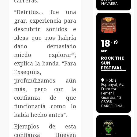
carreras.
NAVARRA
“Detritus… fue una
gran experiencia para
descubrir sonidos e
ideas que nos habría
18
19
dado demasiado
SEP
miedo explorar”,
ROCK THE
explica la banda. “Para
SUN
FESTIVAL
Exsequiis,
profundizamos aún
Poble
Espanyol
, Av.
más, pero con la
Francesc
Ferrer i
confianza de que
Guàrdia, 13,
08038
funcionaría como lo
BARCELONA
había hecho antes”.
Ejemplos de esta
confianza llueven