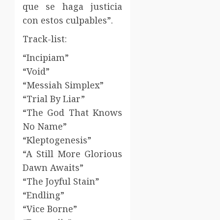
que se haga justicia
con estos culpables”.
Track-list:
“Incipiam”
“Void”
“Messiah Simplex”
“Trial By Liar”
“The God That Knows
No Name”
“Kleptogenesis”
“A Still More Glorious
Dawn Awaits”
“The Joyful Stain”
“Endling”
“Vice Borne”