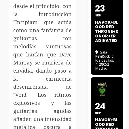
desde el principio, con
23
la introducción
SEP
"Incipiam" que actúa
HAVOK+BL
OOD RED
como una fanfarria de
THRONE+X
ONOR+ER
guitarras con
ADIKATED
melodías suntuosas
Sala
que harían que Dave
ReviRock
, C.
los Cavilas,
Murray se muriera de
4, 28052
Madrid
envidia, dando paso a
la carnicería
desenfrenada de
"Void". Los ritmos
explosivos y las
24
guitarras agudas
SEP
añaden una intensidad
HAVOK+BL
OOD RED
metálica oscura a