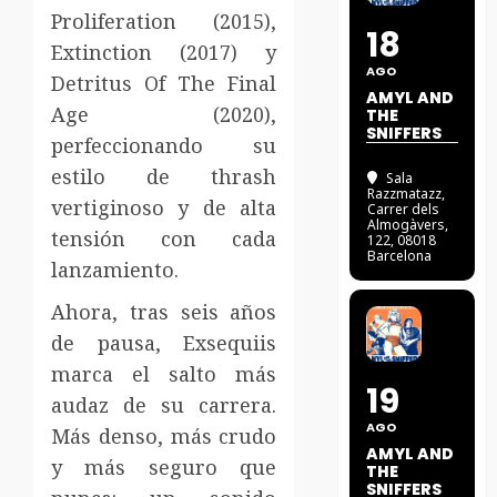
Proliferation (2015),
18
Extinction (2017) y
AGO
Detritus Of The Final
AMYL AND
Age (2020),
THE
SNIFFERS
perfeccionando su
estilo de thrash
Sala
Razzmatazz
,
vertiginoso y de alta
Carrer dels
Almogàvers,
tensión con cada
122, 08018
Barcelona
lanzamiento.
Ahora, tras seis años
de pausa, Exsequiis
marca el salto más
19
audaz de su carrera.
AGO
Más denso, más crudo
AMYL AND
y más seguro que
THE
SNIFFERS