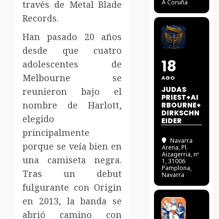
A Coruña
través de Metal Blade
Records.
Han pasado 20 años
desde que cuatro
18
adolescentes de
Melbourne se
AGO
JUDAS
reunieron bajo el
PRIEST+AI
nombre de Harlott,
RBOURNE+
DIRKSCHN
elegido
EIDER
principalmente
Navarra
porque se veía bien en
Arena
, Pl.
Aizagerria, nº
una camiseta negra.
1, 31006
Pamplona,
Tras un debut
Navarra
fulgurante con Origin
en 2013, la banda se
abrió camino con