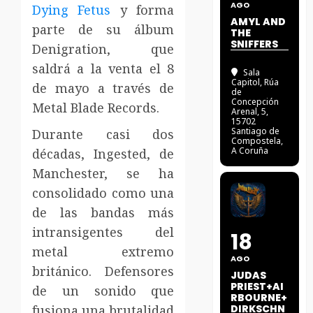
AGO
Dying Fetus
y forma
AMYL AND
parte de su álbum
THE
SNIFFERS
Denigration, que
saldrá a la venta el 8
Sala
Capitol
, Rúa
de mayo a través de
de
Concepción
Metal Blade Records.
Arenal, 5,
15702
Santiago de
Durante casi dos
Compostela,
A Coruña
décadas, Ingested, de
Manchester, se ha
consolidado como una
de las bandas más
intransigentes del
18
metal extremo
AGO
británico. Defensores
JUDAS
PRIEST+AI
de un sonido que
RBOURNE+
fusiona una brutalidad
DIRKSCHN