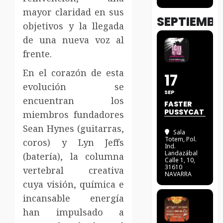
mayor claridad en sus
SEPTIEMBR
objetivos y la llegada
de una nueva voz al
frente.
En el corazón de esta
17
evolución se
SEP
encuentran los
FASTER
PUSSYCAT
miembros fundadores
Sean Hynes (guitarras,
Sala
Totem
, Pol.
coros) y Lyn Jeffs
Ind.
Landazábal
(batería), la columna
Calle 1, 10,
31610
vertebral creativa
NAVARRA
cuya visión, química e
incansable energía
han impulsado a