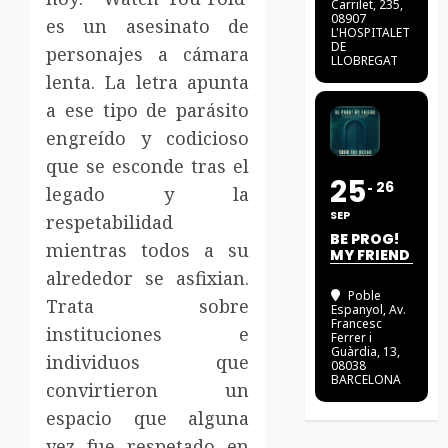
Carrilet, 235,
08907
es un asesinato de
L'HOSPITALET
DE
personajes a cámara
LLOBREGAT
lenta. La letra apunta
a ese tipo de parásito
engreído y codicioso
que se esconde tras el
25
26
legado y la
SEP
respetabilidad
BE PROG!
mientras todos a su
MY FRIEND
alrededor se asfixian.
Poble
Trata sobre
Espanyol
, Av.
Francesc
instituciones e
Ferrer i
Guàrdia, 13,
individuos que
08038
BARCELONA
convirtieron un
espacio que alguna
vez fue respetado en