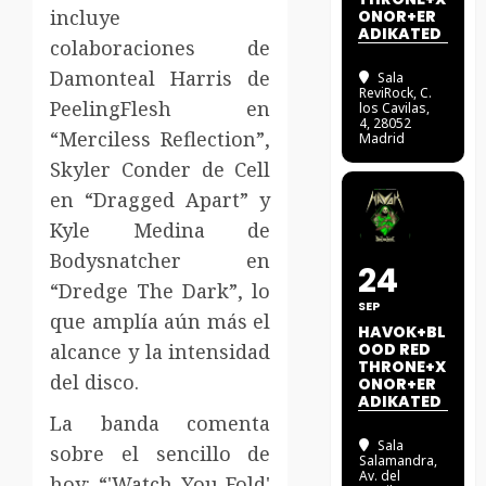
incluye
ONOR+ER
ADIKATED
colaboraciones de
Damonteal Harris de
Sala
ReviRock
, C.
PeelingFlesh en
los Cavilas,
4, 28052
“Merciless Reflection”,
Madrid
Skyler Conder de Cell
en “Dragged Apart” y
Kyle Medina de
Bodysnatcher en
24
“Dredge The Dark”, lo
SEP
que amplía aún más el
HAVOK+BL
alcance y la intensidad
OOD RED
THRONE+X
del disco.
ONOR+ER
ADIKATED
La banda comenta
Sala
sobre el sencillo de
Salamandra
,
Av. del
hoy: “'Watch You Fold'