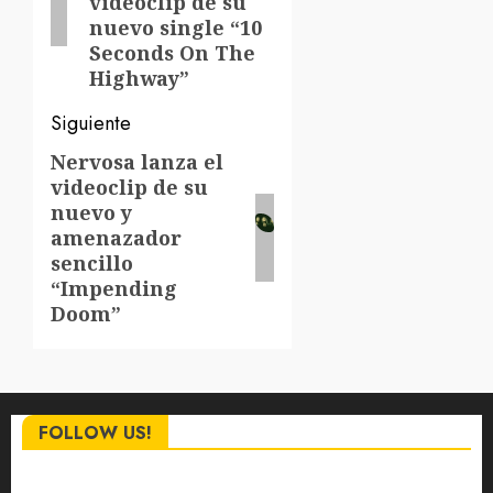
videoclip de su
nuevo single “10
Seconds On The
Highway”
Siguiente
Nervosa lanza el
Siguiente
videoclip de su
entrada:
nuevo y
amenazador
sencillo
“Impending
Doom”
FOLLOW US!