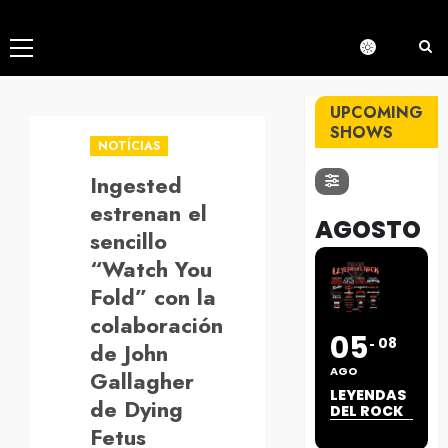
Menú
principal
UPCOMING
SHOWS
NOTÍCIAS
Ingested
estrenan el
AGOSTO
sencillo
“Watch You
Fold” con la
colaboración
05
08
de John
AGO
Gallagher
LEYENDAS
de Dying
DEL ROCK
Fetus