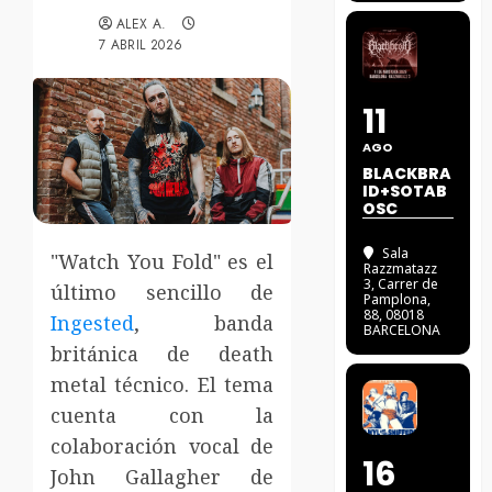
ALEX A.
7 ABRIL 2026
11
AGO
BLACKBRA
ID+SOTAB
OSC
Sala
"Watch You Fold" es el
Razzmatazz
3
, Carrer de
último sencillo de
Pamplona,
88, 08018
Ingested
, banda
BARCELONA
británica de death
metal técnico. El tema
cuenta con la
colaboración vocal de
16
John Gallagher de