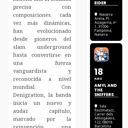
EIDER
precisa con
composiciones cada
Navarra
Arena
, Pl.
vez más dinámicas,
Aizagerria, nº
1, 31006
han evolucionado
Pamplona,
Navarra
desde pioneros del
slam underground
hasta convertirse en
una fuerza
18
vanguardista y
reconocida a nivel
AGO
AMYL AND
mundial. Con
THE
Denigration, la banda
SNIFFERS
inicia un nuevo y
Sala
audaz capítulo,
Razzmatazz
,
Carrer dels
marcado por la
Almogàvers,
122, 08018
reinvención, una
Barcelona