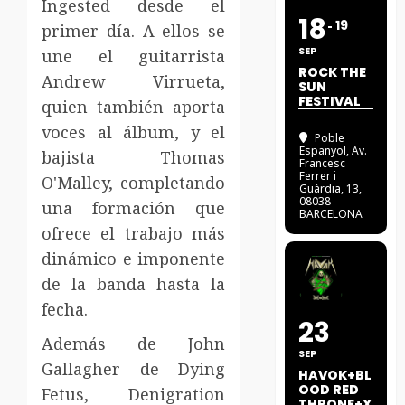
Ingested desde el
18
19
primer día. A ellos se
SEP
une el guitarrista
ROCK THE
Andrew Virrueta,
SUN
FESTIVAL
quien también aporta
voces al álbum, y el
Poble
Espanyol
, Av.
bajista Thomas
Francesc
Ferrer i
O'Malley, completando
Guàrdia, 13,
08038
una formación que
BARCELONA
ofrece el trabajo más
dinámico e imponente
de la banda hasta la
fecha.
23
Además de John
SEP
Gallagher de Dying
HAVOK+BL
OOD RED
Fetus, Denigration
THRONE+X