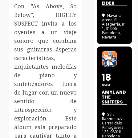
EIDER
Con "As Above, So
Below", HIGHLY
Navarra
Arena
, Pl.
SUSPECT invita a los
Aizagerria, nº
1, 31006
oyentes a un viaje
Pamplona,
Navarra
sonoro que combina
sus guitarras ásperas
características,
inquietantes melodías
18
de piano y
sintetizadores fuera
AGO
de lugar con un nuevo
AMYL AND
THE
sentido de
SNIFFERS
introspección y
Sala
exploración. Este
Razzmatazz
,
Carrer dels
álbum está preparado
Almogàvers,
122, 08018
para cautivar tanto a
Barcelona