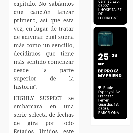
Carrilet, 235,
capítulo. No sabíamos
08907
L'HOSPITALET
qué canción lanzar
DE
LLOBREGAT
primero, así que esta
vez, en lugar de tratar
de adivinar cuál suena
más como un sencillo,
decidimos que tiene
25
26
más sentido comenzar
SEP
desde la parte
BE PROG!
MY FRIEND
superior de la
historia".
Poble
Espanyol
, Av.
Francesc
HIGHLY SUSPECT se
Ferrer i
Guàrdia, 13,
embarcará en una
08038
BARCELONA
serie selecta de fechas
de gira por todo
Estados Unidos este