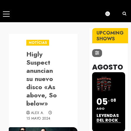
Menú
principal
UPCOMING
SHOWS
NOTÍCIAS
Higly
Suspect
AGOSTO
anuncian
su nuevo
disco «As
above, So
05
08
below»
AGO
ALEX A.
LEYENDAS
15 MAYO 2024
DEL ROCK