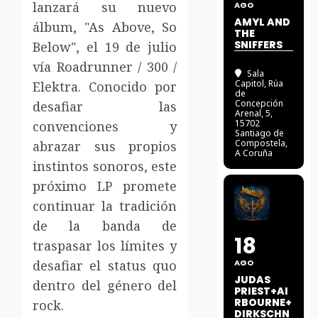
lanzará su nuevo
AGO
AMYL AND
álbum, "As Above, So
THE
SNIFFERS
Below", el 19 de julio
vía Roadrunner / 300 /
Sala
Capitol
, Rúa
Elektra. Conocido por
de
Concepción
desafiar las
Arenal, 5,
15702
convenciones y
Santiago de
Compostela,
abrazar sus propios
A Coruña
instintos sonoros, este
próximo LP promete
continuar la tradición
de la banda de
18
traspasar los límites y
desafiar el status quo
AGO
JUDAS
dentro del género del
PRIEST+AI
RBOURNE+
rock.
DIRKSCHN