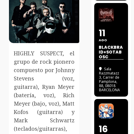
11
AGO
BLACKBRA
ID+SOTAB
HIGHLY SUSPECT, el
OSC
grupo de rock pionero
compuesto por Johnny
Sala
Razzmatazz
Stevens (voz,
3
, Carrer de
Pamplona,
guitarra), Ryan Meyer
88, 08018
BARCELONA
(batería, voz), Rich
Meyer (bajo, voz), Matt
Kofos (guitarra) y
Mark Schwartz
16
(teclados/guitarras),