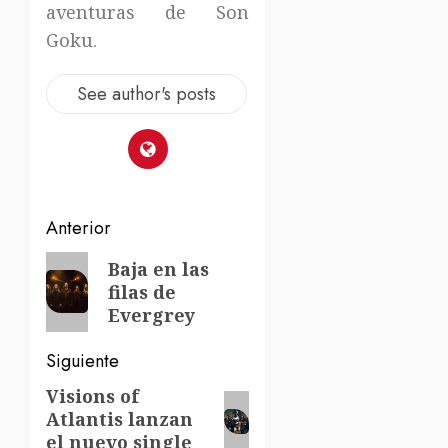
aventuras de Son
Goku.
See author's posts
Navegación
Anterior
de
Entrada
Baja en las
filas de
anterior:
entradas
Evergrey
Siguiente
Visions of
Siguiente
Atlantis lanzan
entrada:
el nuevo single