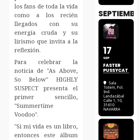
los fans de toda la vida
SEPTIEMBR
como a los recién
llegados con su
energía cruda y su
lirismo que invita a la
17
reflexión.
SEP
Para celebrar la
FASTER
noticia de "As Above,
PUSSYCAT
So Below" HIGHLY
Sala
SUSPECT presenta el
Totem
, Pol.
Ind.
primer sencillo,
Landazábal
Calle 1, 10,
"Summertime
31610
NAVARRA
Voodoo".
"Si mi vida es un libro,
entonces este álbum