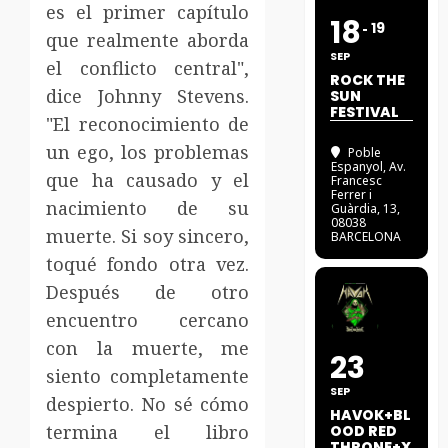
es el primer capítulo
18
19
que realmente aborda
SEP
el conflicto central",
ROCK THE
dice Johnny Stevens.
SUN
FESTIVAL
"El reconocimiento de
un ego, los problemas
Poble
Espanyol
, Av.
que ha causado y el
Francesc
Ferrer i
nacimiento de su
Guàrdia, 13,
08038
muerte. Si soy sincero,
BARCELONA
toqué fondo otra vez.
Después de otro
encuentro cercano
con la muerte, me
23
siento completamente
SEP
despierto. No sé cómo
HAVOK+BL
termina el libro
OOD RED
THRONE+X