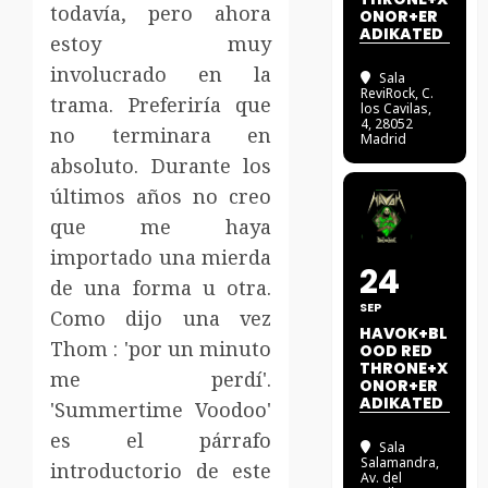
todavía, pero ahora
ONOR+ER
ADIKATED
estoy muy
involucrado en la
Sala
ReviRock
, C.
trama. Preferiría que
los Cavilas,
4, 28052
no terminara en
Madrid
absoluto. Durante los
últimos años no creo
que me haya
importado una mierda
24
de una forma u otra.
SEP
Como dijo una vez
HAVOK+BL
Thom : 'por un minuto
OOD RED
THRONE+X
me perdí'.
ONOR+ER
ADIKATED
'Summertime Voodoo'
es el párrafo
Sala
Salamandra
,
introductorio de este
Av. del