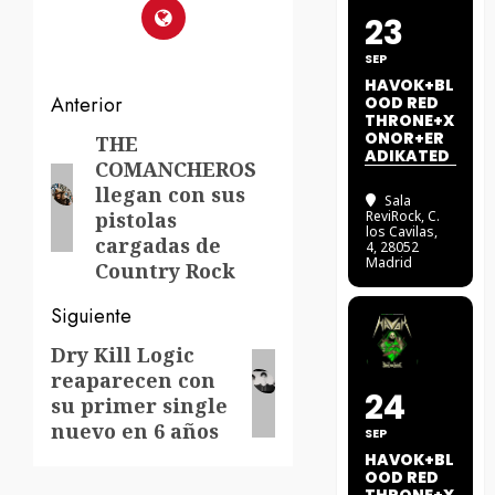
23
SEP
HAVOK+BL
Navegación
Anterior
OOD RED
THRONE+X
ONOR+ER
de
THE
Entrada
ADIKATED
COMANCHEROS
anterior:
entradas
llegan con sus
Sala
pistolas
ReviRock
, C.
los Cavilas,
cargadas de
4, 28052
Madrid
Country Rock
Siguiente
Dry Kill Logic
Siguiente
reaparecen con
entrada:
24
su primer single
nuevo en 6 años
SEP
HAVOK+BL
OOD RED