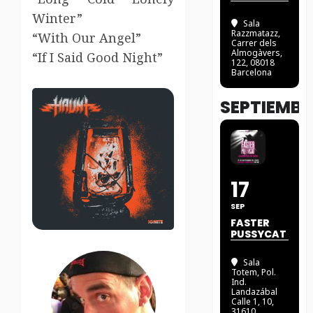
Winter”
Sala
Razzmatazz
,
“With Our Angel”
Carrer dels
Almogàvers,
“If I Said Good Night”
122, 08018
Barcelona
SEPTIEMBR
17
SEP
FASTER
PUSSYCAT
Sala
Totem
, Pol.
Ind.
Landazábal
Calle 1, 10,
31610