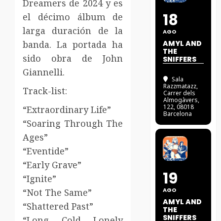
Dreamers de 2024 y es
18
el décimo álbum de
larga duración de la
AGO
banda. La portada ha
AMYL AND
THE
sido obra de John
SNIFFERS
Giannelli.
Sala
Razzmatazz
,
Track-list:
Carrer dels
Almogàvers,
122, 08018
“Extraordinary Life”
Barcelona
“Soaring Through The
Ages”
“Eventide”
“Early Grave”
19
“Ignite”
AGO
“Not The Same”
AMYL AND
“Shattered Past”
THE
SNIFFERS
“Long Cold Lonely