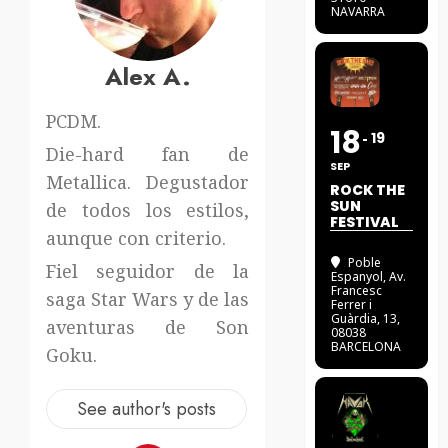
NAVARRA
Alex A.
PCDM.
18
19
Die-hard fan de
SEP
Metallica. Degustador
ROCK THE
SUN
de todos los estilos,
FESTIVAL
aunque con criterio.
Poble
Fiel seguidor de la
Espanyol
, Av.
Francesc
saga Star Wars y de las
Ferrer i
Guàrdia, 13,
aventuras de Son
08038
BARCELONA
Goku.
See author's posts