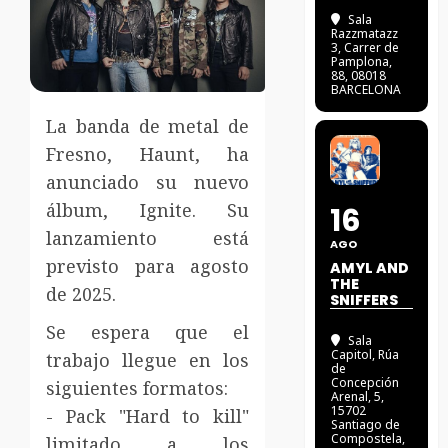
Sala
Razzmatazz
3
, Carrer de
Pamplona,
88, 08018
BARCELONA
La banda de metal de
Fresno, Haunt, ha
anunciado su nuevo
álbum, Ignite. Su
16
lanzamiento está
AGO
previsto para agosto
AMYL AND
THE
de 2025.
SNIFFERS
Se espera que el
Sala
Capitol
, Rúa
trabajo llegue en los
de
Concepción
siguientes formatos:
Arenal, 5,
15702
- Pack "Hard to kill"
Santiago de
Compostela,
limitado a los