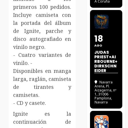
A Coruña
primeros 100 pedidos.
Incluye camiseta con
la portada del álbum
de Ignite, parche y
18
disco autografiado en
AGO
vinilo negro.
JUDAS
- Cuatro variantes de
PRIEST+AI
RBOURNE+
vinilo. -
DIRKSCHN
Disponibles en manga
EIDER
larga, raglán, camiseta
Navarra
de tirantes y
Arena
, Pl.
Aizagerria, nº
camisetas.
1, 31006
Pamplona,
- CD y casete.
Navarra
Ignite es la
continuación de