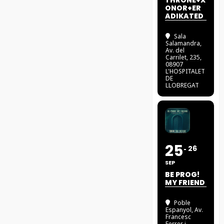
THRONE+X
ONOR+ER
ADIKATED
Sala
Salamandra
,
Av. del
Carrilet, 235,
08907
L'HOSPITALET
DE
LLOBREGAT
25
26
SEP
BE PROG!
MY FRIEND
Poble
Espanyol
, Av.
Francesc
Ferrer i