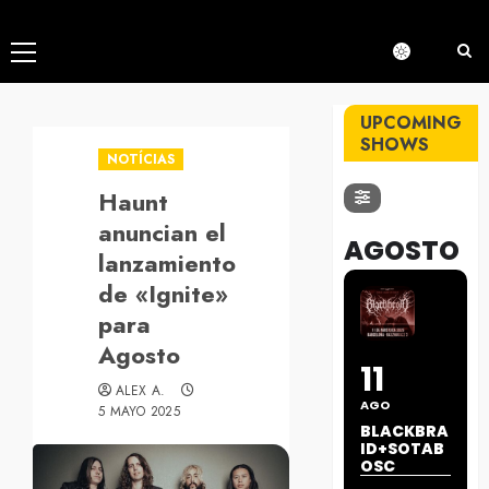
Menú
principal
UPCOMING
SHOWS
NOTÍCIAS
Haunt
anuncian el
AGOSTO
lanzamiento
de «Ignite»
para
Agosto
11
ALEX A.
AGO
5 MAYO 2025
BLACKBRA
ID+SOTAB
OSC